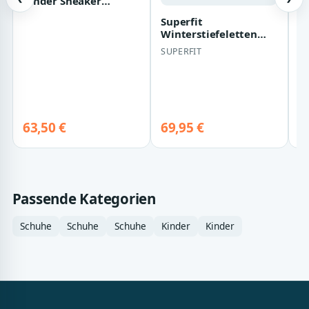
Kinder Sneaker
Damen Rose Damask
Superfit
A
Rose Pink Neon wa…
Winterstiefeletten
F
HUSKY1 - Gr. 20 -
B
SUPERFIT
O
Schwarz - Textil &
Ga
Synth…
63,50 €
69,95 €
4
Passende Kategorien
Schuhe
Schuhe
Schuhe
Kinder
Kinder