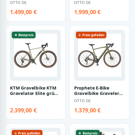
12 Gang SHIMANO
2026, 12 Gang
OTTO DE
OTTO DE
GRX RD-RX8…
SHIMANO GRX RD-…
1.499,00 €
1.999,00 €
★ Bestpreis
↓ Preis gefallen
KTM Gravelbike KTM
Prophete E-Bike
Gravelator Elite grün
Gravelbike Graveler
2026, 12 Gang
1.0, 10 Gang Shimano,
OTTO DE
SHIMANO GRX RX8…
Kettenschalt…
2.399,00 €
1.379,00 €
↓ Preis gefallen
★ Bestpreis