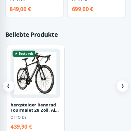
Fahrrad 2x…
Fahrrad 2…
849,00 €
699,00 €
Beliebte Produkte
★ Bestpreis
❮
❯
bergsteiger Rennrad
Tourmalet 28 Zoll, Alu
Gravelbike 14 Gang-
OTTO DE
Schaltun…
439,90 €