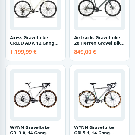
Axess Gravelbike
Airtracks Gravelbike
CREED ADV, 12 Gang
28 Herren Gravel Bike
Shimano GRX RD-
WHISPER ELITE MD
1.199,99 €
849,00 €
RX822, 12-Speed, Sh…
Fahrrad 2x…
WYNN Gravelbike
WYNN Gravelbike
GRL3.0, 14 Gang
GRL5.1, 14 Gang