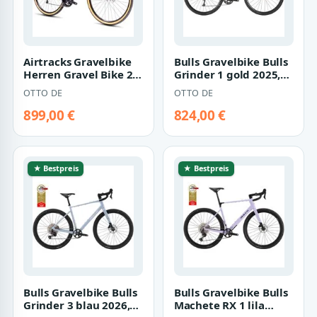
Airtracks Gravelbike
Bulls Gravelbike Bulls
Herren Gravel Bike 28
Grinder 1 gold 2025,
Zoll Fahrrad Sterrato
16 Gang Shimano
OTTO DE
OTTO DE
3.0 H…
Claris RD-…
899,00 €
824,00 €
★ Bestpreis
★ Bestpreis
Bulls Gravelbike Bulls
Bulls Gravelbike Bulls
Grinder 3 blau 2026,
Machete RX 1 lila