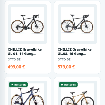
CHILLIZ Gravelbike
CHILLIZ Gravelbike
GL.01, 14 Gang
GL.08, 16 Gang
Shimano Tourney
Shimano Claris
OTTO DE
OTTO DE
Schaltwerk, Kettensc…
RD2400 Schaltwerk,
Ke…
499,00 €
579,00 €
★ Bestpreis
★ Bestpreis