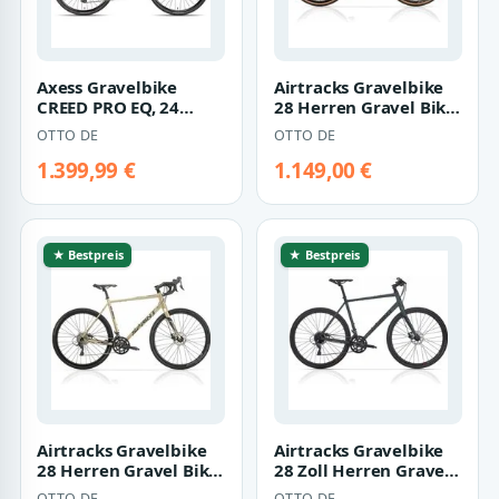
Axess Gravelbike
Airtracks Gravelbike
CREED PRO EQ, 24
28 Herren Gravel Bike
Gang Shimano GRX
WHISPER ELITE HD
OTTO DE
OTTO DE
RD-RX820, 12-Speed,…
Fahrrad 2…
1.399,99 €
1.149,00 €
★ Bestpreis
★ Bestpreis
Airtracks Gravelbike
Airtracks Gravelbike
28 Herren Gravel Bike
28 Zoll Herren Gravel
WHISPER ELITE MD
Bike WHISPER PLUS
OTTO DE
OTTO DE