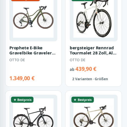
Prophete E-Bike
bergsteiger Rennrad
Gravelbike Graveler
Tourmalet 28 Zoll, Alu
1.0, 8 Gang Shimano,
Gravelbike 14 Gang-
OTTO DE
OTTO DE
Kettenschaltu…
Schaltun…
439,90 €
ab
1.349,00 €
2 Varianten · Größen
★ Bestpreis
★ Bestpreis