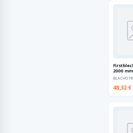
Firstblec
2000 m
BLACHOTR
48,32 €