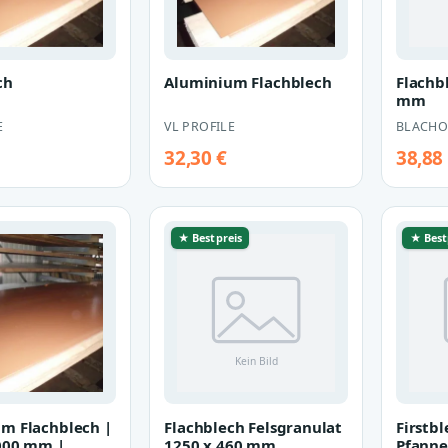
ch
Aluminium Flachblech
Flachb
mm
E
VL PROFILE
BLACHO
32,30 €
38,88
★ Bestpreis
★ Best
m Flachblech |
Flachblech Felsgranulat
Firstbl
000 mm |
1250 x 460 mm
Pfanne