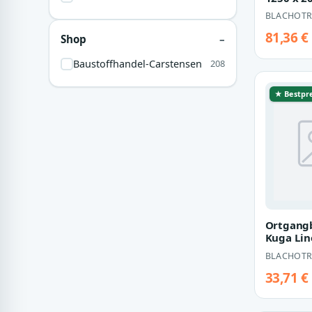
Stärke 0
BLACHOTR
81,36 €
Shop
Baustoffhandel-Carstensen
208
★ Bestpre
Ortgangb
Kuga Line
100 x 12
BLACHOTR
Länge 1
33,71 €