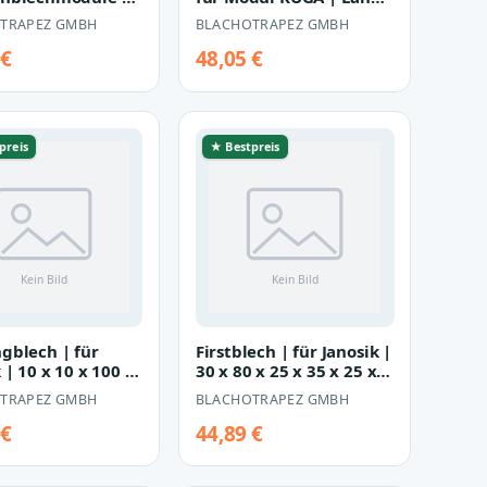
 x 95 x 95 x 32 x
2000 mm
TRAPEZ GMBH
BLACHOTRAPEZ GMBH
 |…
 €
48,05 €
preis
★ Bestpreis
gblech | für
Firstblech | für Janosik |
 | 10 x 10 x 100 x
30 x 80 x 25 x 35 x 25 x
50 mm | Länge
80 x 30 mm | Länge…
TRAPEZ GMBH
BLACHOTRAPEZ GMBH
 €
44,89 €