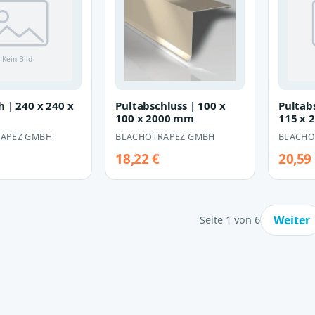
 | 240 x 240 x
Pultabschluss | 100 x
Pultab
m
100 x 2000 mm
115 x 
APEZ GMBH
BLACHOTRAPEZ GMBH
BLACHO
18,22 €
20,59
Weiter
Seite 1 von 6