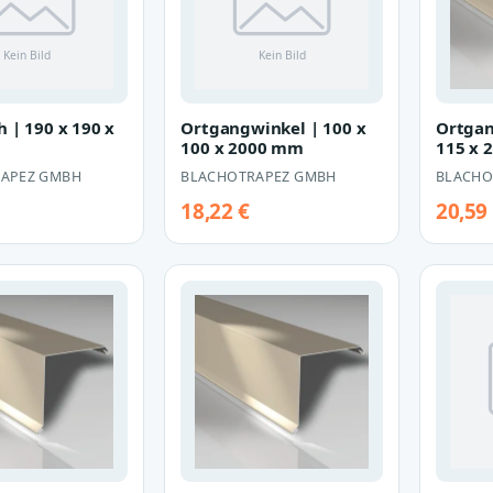
h | 190 x 190 x
Ortgangwinkel | 100 x
Ortgan
m
100 x 2000 mm
115 x 
APEZ GMBH
BLACHOTRAPEZ GMBH
BLACHO
18,22 €
20,59