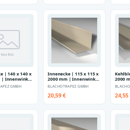
e | 140 x 140 x
Innenecke | 115 x 115 x
Kehlbl
 | Innenwinkel
2000 mm | Innenwinkel
2000 
90°
APEZ GMBH
BLACHOTRAPEZ GMBH
BLACHO
20,59 €
24,55