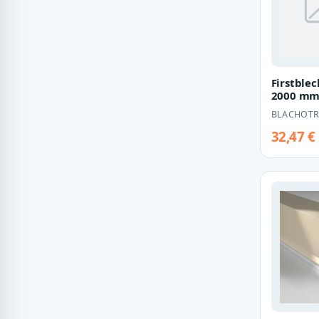
Firstblec
2000 m
BLACHOTR
32,47 €