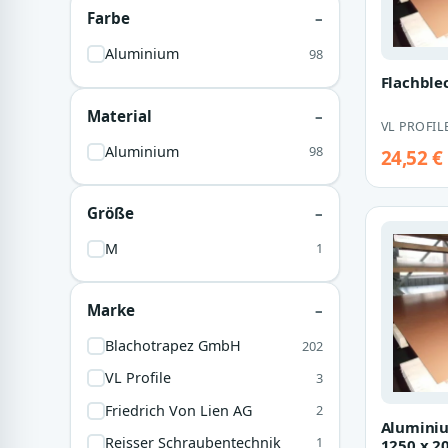
Farbe
Aluminium
98
Flachble
Material
VL PROFIL
Aluminium
98
24,52 €
Größe
M
1
Marke
Blachotrapez GmbH
202
VL Profile
3
Friedrich Von Lien AG
2
Aluminiu
Reisser Schraubentechnik
1
1250 x 2