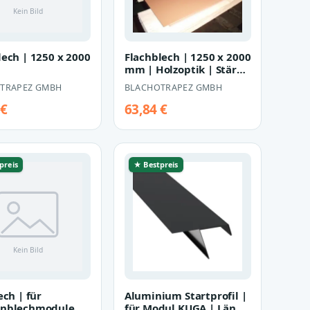
lech | 1250 x 2000
Flachblech | 1250 x 2000
mm | Holzoptik | Stärke
0,5 mm
TRAPEZ GMBH
BLACHOTRAPEZ GMBH
 €
63,84 €
preis
★ Bestpreis
ech | für
Aluminium Startprofil |
nblechmodule |
für Modul KUGA | Länge