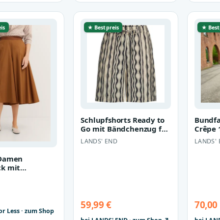
is
★ Bestpreis
★ Best
Schlupfshorts Ready to
Bundfa
Go mit Bändchenzug für
Crêpe 
Damen, Damen, size:
Damen, 
LANDS' END
LANDS'
regu…
Elf…
 Damen
k mit
chem Gummizug
59,99 €
70,00
or Less · zum Shop