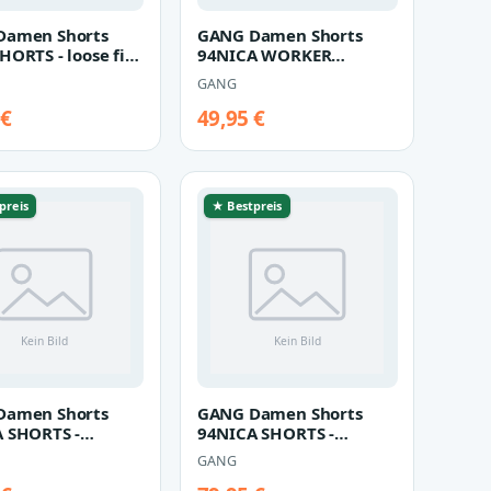
Damen Shorts
GANG Damen Shorts
HORTS - loose fit
94NICA WORKER
oliday wash
SHORTS - loose fit Hose
GANG
green tea
 €
49,95 €
preis
★ Bestpreis
Damen Shorts
GANG Damen Shorts
 SHORTS -
94NICA SHORTS -
end fit asparagus
boyfriend fit Jeans
GANG
lovely denim blu…