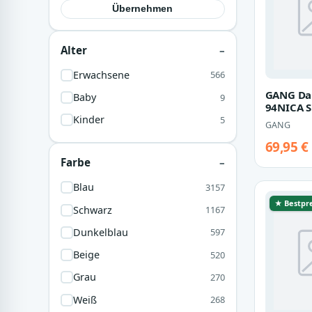
Übernehmen
Alter
Erwachsene
566
GANG Da
Baby
9
94NICA S
boyfrien
Kinder
5
GANG
69,95 €
Farbe
Blau
3157
★ Bestpre
Schwarz
1167
Dunkelblau
597
Beige
520
Grau
270
Weiß
268