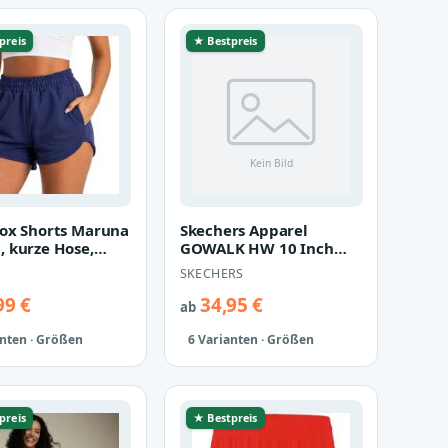
preis
★ Bestpreis
ox Shorts Maruna
Skechers Apparel
 kurze Hose,
GOWALK HW 10 Inch
r Fit, Baumwolle,
Bike Short Damen
SKECHERS
Leggings kurz W3SH…
99 €
34,95 €
ab
anten · Größen
6 Varianten · Größen
preis
★ Bestpreis