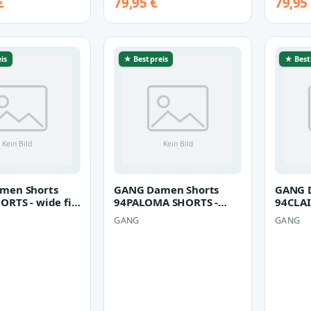
€
79,95 €
79,95
is
★ Bestpreis
★ Best
men Shorts
GANG Damen Shorts
GANG 
ORTS - wide fit
94PALOMA SHORTS -
94CLAI
wide fit rinsed longer
baggy 
GANG
GANG
midbl