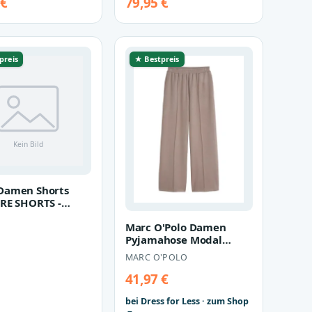
 €
79,95 €
preis
★ Bestpreis
Damen Shorts
RE SHORTS -
fit tinted
Marc O'Polo Damen
ue
Pyjamahose Modal
AllureSchlafhose, Nacht
MARC O'POLO
Hose, Loung…
41,97 €
bei Dress for Less · zum Shop