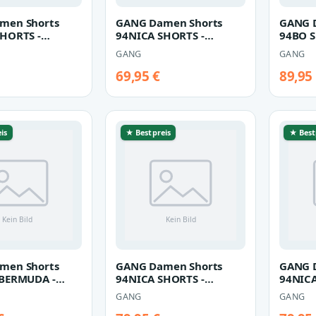
men Shorts
GANG Damen Shorts
GANG 
HORTS -
94NICA SHORTS -
94BO S
 fit Hose
boyfriend fit Hose sand
Hose h
GANG
GANG
reen
beige
69,95 €
89,95
is
★ Bestpreis
★ Best
men Shorts
GANG Damen Shorts
GANG 
 BERMUDA -
94NICA SHORTS -
94NICA
bright spring
boyfriend fit green tea
boyfri
GANG
GANG