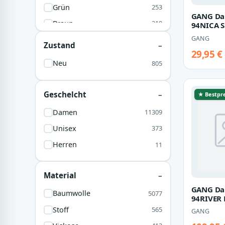
Grün
253
GANG Da
Braun
219
94NICA S
boyfriend
GANG
Rosa
204
linden g
Zustand
29,95 €
Lila
199
Neu
805
Dunkelbraun
183
Rot
173
Geschelcht
★ Bestpre
Hellblau
124
Damen
11309
Orange
80
Unisex
373
Dunkelgrau
55
Herren
11
Pink
53
Dunkelrot
46
Material
Gelb
39
GANG Da
Baumwolle
5077
94RIVER
Klar
39
wide fit 
Stoff
565
GANG
Hellgrün
38