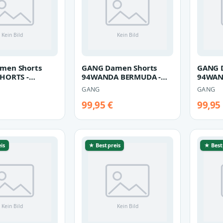
men Shorts
GANG Damen Shorts
GANG 
HORTS -
94WANDA BERMUDA -
94WAN
d fit Hose navy
wide fit Hose bahama
wide f
GANG
GANG
stripe
bleach
99,95 €
99,95
is
★ Bestpreis
★ Best