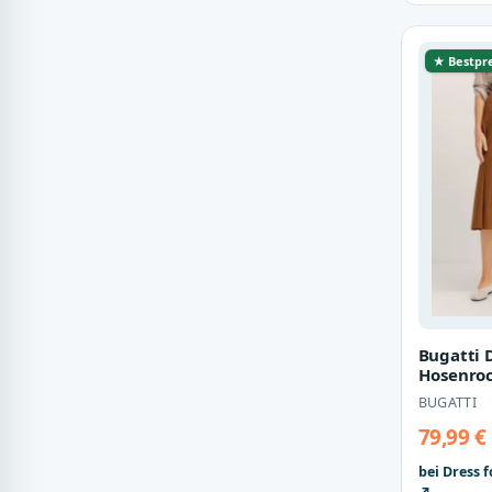
★ Bestpre
Bugatti
Hosenroc
elastis
BUGATTI
79,99 €
bei Dress f