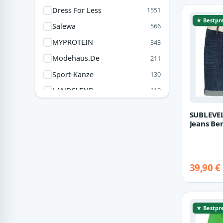
Under Armour
47
Dress For Less
1551
Emporio Armani
45
★ Bestpre
Salewa
566
Lacoste
44
MYPROTEIN
343
MP
36
Modehaus.de
211
Skechers
35
Sport-Kanze
130
CALIDA
34
LANDS' END
119
Asquith
30
Sneakerprofi
89
SUBLEVE
GANG Fashion
78
Jeans Be
Hose Ba
Picksport
11
Sommer 
Höhenhorn Store
9
39,90 €
Nurdie
7
Schuhe.kaufen
7
★ Bestpre