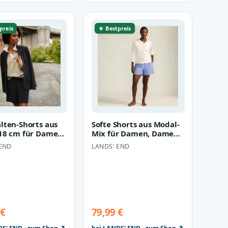
preis
★ Bestpreis
lten-Shorts aus
Softe Shorts aus Modal-
18 cm für Damen,
Mix für Damen, Damen,
size: regular,
size: regular, Schwarz,
 END
LANDS' END
P…
 €
79,99 €