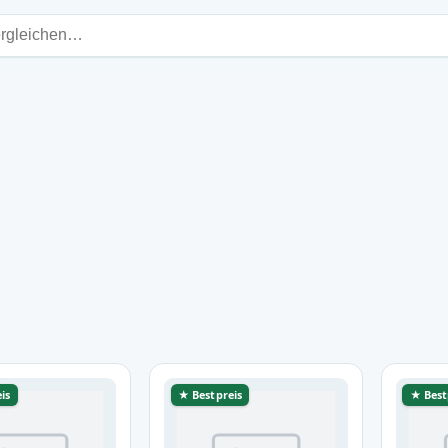
is
★ Bestpreis
★ Best