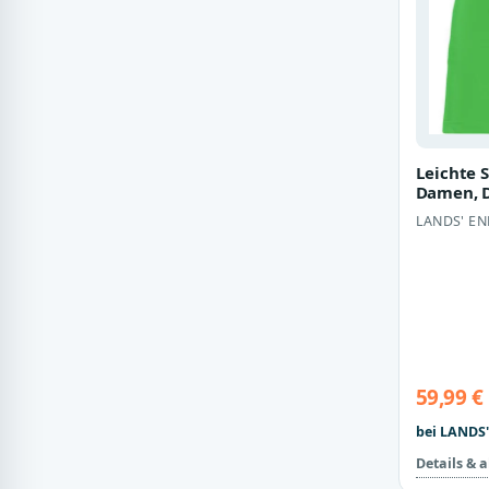
Leichte 
Damen, D
regular, 
LANDS' EN
E…
59,99 €
bei LANDS'
Details & 