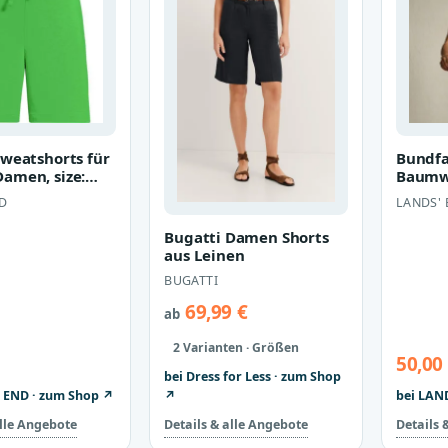
Sweatshorts für
Bundfa
amen, size:
Baumwo
Grün, by Lands'
Damen,
D
LANDS'
regul
Bugatti Damen Shorts
aus Leinen
BUGATTI
69,99 €
ab
2 Varianten · Größen
50,00
bei Dress for Less · zum Shop
 END · zum Shop ↗
↗
bei LAN
alle Angebote
Details & alle Angebote
Details 