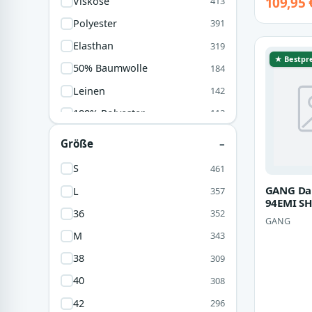
109,95 
Viskose
413
Polyester
391
Elasthan
319
★ Bestpre
50% Baumwolle
184
Leinen
142
100% Polyester
112
Nylon
112
Größe
Polyamid
112
S
461
Materialmix
106
GANG Da
L
357
94EMI SH
100% Baumwolle
85
36
352
lint
GANG
Jersey
82
M
343
95% Baumwolle
60
38
309
72% Polyester
56
40
308
Ton
52
42
296