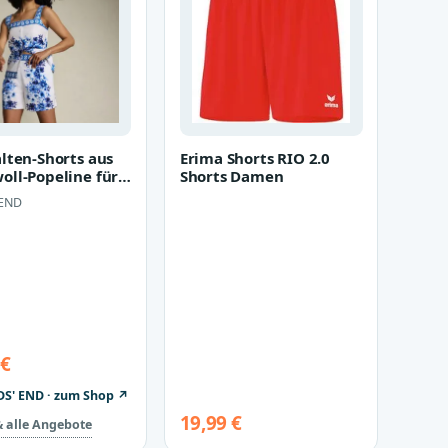
lten-Shorts aus
Erima Shorts RIO 2.0
ll-Popeline für
Shorts Damen
 Damen, size:
 END
a…
 €
DS' END · zum Shop ↗
19,99 €
& alle Angebote