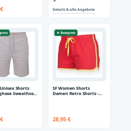
↗
 €
Details & alle Angebote
preis
★ Bestpreis
Unisex Shorts
SF Women Shorts
ghose Sweathose
Damen Retro Shorts -
rau 305006
kurze Hose - elastischer
Bund (1-…
 €
28,95 €