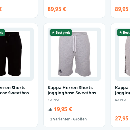
€
89,95 €
89,95
is
★ Bestpreis
★ Best
rren Shorts
Kappa Herren Shorts
Kappa 
ose Sweathose
Jogginghose Sweathose
Joggin
705423
grau 705423
kurz g
KAPPA
KAPPA
19,95 €
ab
27,95
2 Varianten · Größen