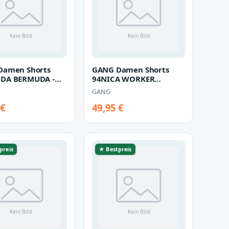
Damen Shorts
GANG Damen Shorts
DA BERMUDA -
94NICA WORKER
it Hose rough
SHORTS - loose fit Hose
GANG
ed
asparagus
 €
49,95 €
preis
★ Bestpreis