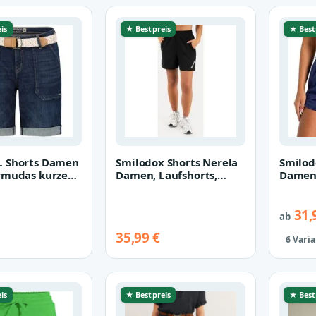
is
★ Bestpreis
★ Best
L Shorts Damen
Smilodox Shorts Nerela
Smilod
rmudas kurze
Damen, Laufshorts,
Damen,
umwolle
kurze Hose, für Gym,
Regula
Stoff…
Fitness…
für…
31,
ab
35,99 €
6 Vari
is
★ Bestpreis
★ Best