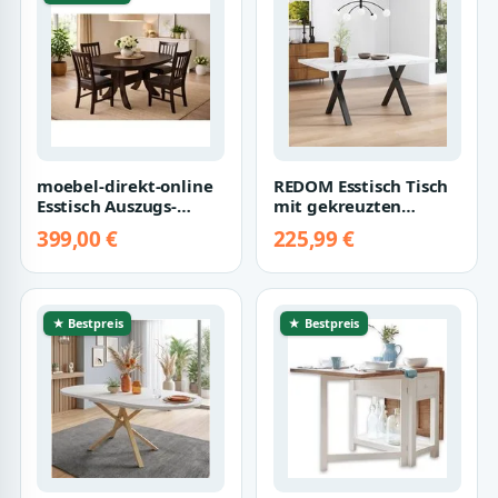
moebel-direkt-online
REDOM Esstisch Tisch
Esstisch Auszugs-
mit gekreuzten
Esstisch oval, von 120
Beinen – 140×80×76
399,00 €
225,99 €
cm bis au…
cm (1-St., Schw…
★ Bestpreis
★ Bestpreis