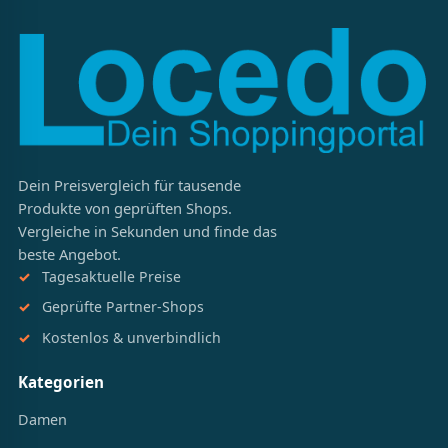
Dein Preisvergleich für tausende
Produkte von geprüften Shops.
Vergleiche in Sekunden und finde das
beste Angebot.
Tagesaktuelle Preise
Geprüfte Partner-Shops
Kostenlos & unverbindlich
Kategorien
Damen