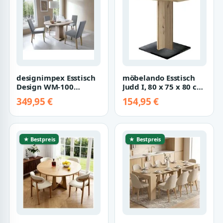
designimpex Esstisch
möbelando Esstisch
Design WM-100
Judd I, 80 x 75 x 80 cm
Sonoma Eiche rund
(B/H/T)
349,95 €
154,95 €
ausziehbar 100 -…
★ Bestpreis
★ Bestpreis