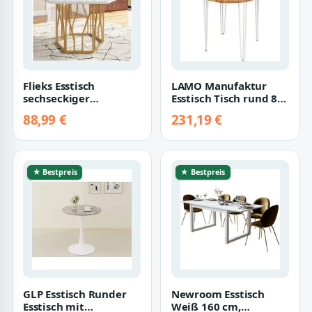
Flieks Esstisch
LAMO Manufaktur
sechseckiger
Esstisch Tisch rund 80
Küchentisch
cm Stärke: 28mm,
88,99 €
231,19 €
(115,5x100x75 cm, 1-
Farbe: Dunkel,…
St., 1 Ti…
★ Bestpreis
★ Bestpreis
GLP Esstisch Runder
Newroom Esstisch
Esstisch mit
Weiß 160 cm,