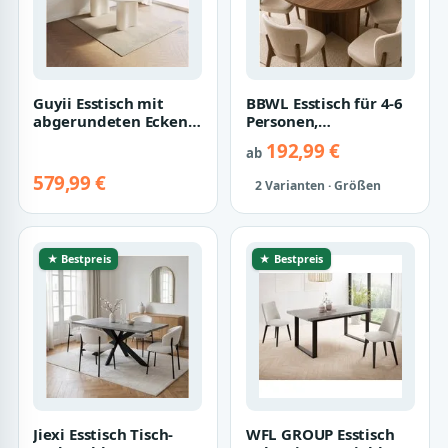
Guyii Esstisch mit
BBWL Esstisch für 4-6
abgerundeten Ecken –
Personen,
160 cm lang, Weißer
skandinavisches
192,99 €
ab
Küchentisc…
Design, MDF-
Tischplatt…
579,99 €
2 Varianten · Größen
★ Bestpreis
★ Bestpreis
Jiexi Esstisch Tisch-
WFL GROUP Esstisch