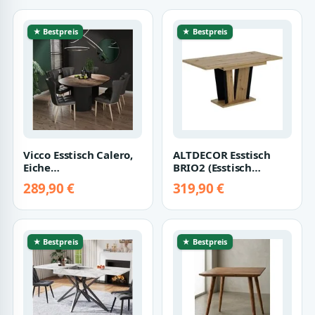
★ Bestpreis
★ Bestpreis
Vicco Esstisch Calero,
ALTDECOR Esstisch
Eiche
BRIO2 (Esstisch
rustikal/Schwarz, 120
ausziehbar,
289,90 €
319,90 €
x 60 cm ausziehbar…
Esszimmertische, Tisch
W…
★ Bestpreis
★ Bestpreis