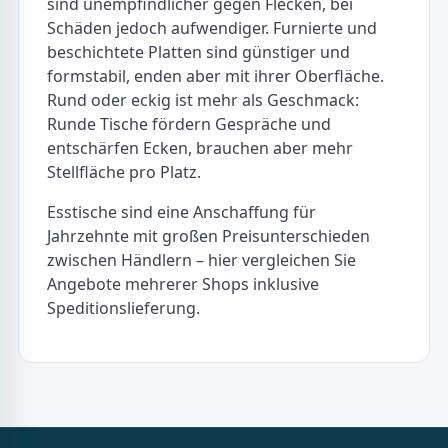
sind unempfindlicher gegen Flecken, bei
Schäden jedoch aufwendiger. Furnierte und
beschichtete Platten sind günstiger und
formstabil, enden aber mit ihrer Oberfläche.
Rund oder eckig ist mehr als Geschmack:
Runde Tische fördern Gespräche und
entschärfen Ecken, brauchen aber mehr
Stellfläche pro Platz.
Esstische sind eine Anschaffung für
Jahrzehnte mit großen Preisunterschieden
zwischen Händlern – hier vergleichen Sie
Angebote mehrerer Shops inklusive
Speditionslieferung.