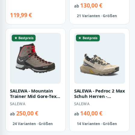
130,00 €
ab
119,99 €
21 Varianten · Größen
★ Bestpreis
★ Bestpreis
SALEWA - Mountain
SALEWA - Pedroc 2 Max
Trainer Mid Gore-Tex®
Schuh Herren -
Herren Schuhe - Grau
Schwarz (Gr.40)
SALEWA
SALEWA
(Gr.47)
250,00 €
140,00 €
ab
ab
24 Varianten · Größen
14 Varianten · Größen