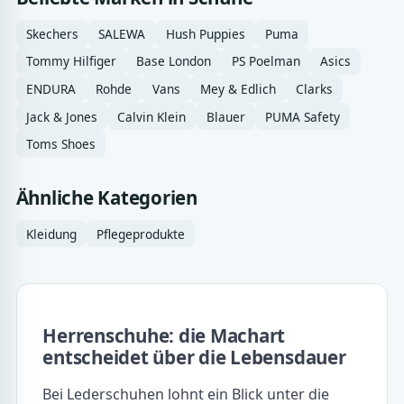
Skechers
SALEWA
Hush Puppies
Puma
Tommy Hilfiger
Base London
PS Poelman
Asics
ENDURA
Rohde
Vans
Mey & Edlich
Clarks
Jack & Jones
Calvin Klein
Blauer
PUMA Safety
Toms Shoes
Ähnliche Kategorien
Kleidung
Pflegeprodukte
Herrenschuhe: die Machart
entscheidet über die Lebensdauer
Bei Lederschuhen lohnt ein Blick unter die