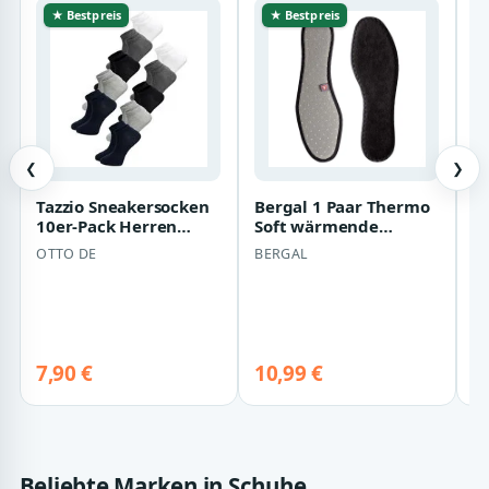
★ Bestpreis
★ Bestpreis
❮
❯
Tazzio Sneakersocken
Bergal 1 Paar Thermo
B
10er-Pack Herren
Soft wärmende
D
Sneaker Socken A906
Winter Schuh-Einlage,
S
OTTO DE
BERGAL
(Set, 10-Paa…
Einlegesohle…
N
(
7,90 €
10,99 €
1
Beliebte Marken in Schuhe