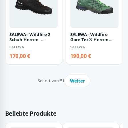
SALEWA - Wildfire 2
SALEWA - Wildfire
Schuh Herren -
Gore-Tex® Herren
Schwarz (Gr.40,5)
Schuhe - Grün (Gr.44)
SALEWA
SALEWA
170,00 €
190,00 €
Weiter
Seite 1 von 51
Beliebte Produkte