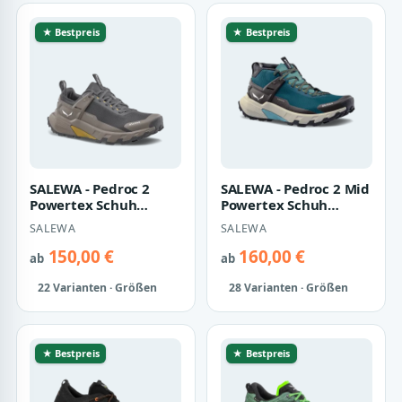
★ Bestpreis
★ Bestpreis
SALEWA - Pedroc 2
SALEWA - Pedroc 2 Mid
Powertex Schuh
Powertex Schuh
Herren - Schwarz
Herren - Schwarz
SALEWA
SALEWA
(Gr.47)
(Gr.48,5)
150,00 €
160,00 €
ab
ab
22 Varianten · Größen
28 Varianten · Größen
★ Bestpreis
★ Bestpreis