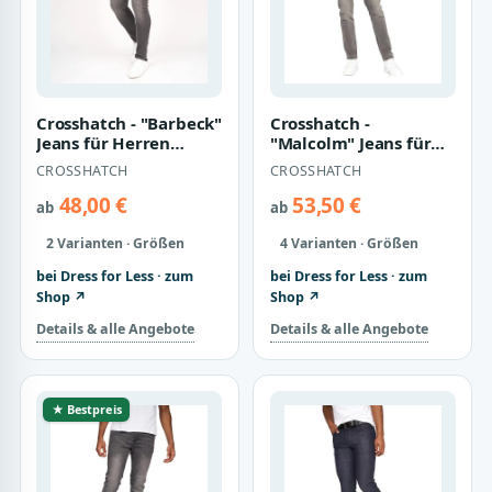
Crosshatch - "Barbeck"
Crosshatch -
Jeans für Herren
"Malcolm" Jeans für
(Graue Wäsche)
Herren (Hellgraue
CROSSHATCH
CROSSHATCH
Wäsche)
48,00 €
53,50 €
ab
ab
2 Varianten · Größen
4 Varianten · Größen
bei Dress for Less · zum
bei Dress for Less · zum
Shop ↗
Shop ↗
Details & alle Angebote
Details & alle Angebote
★ Bestpreis