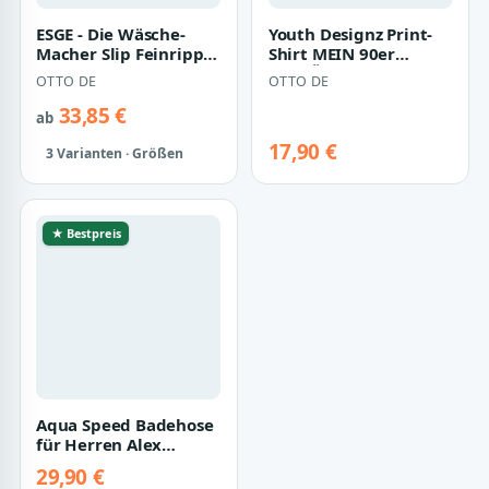
ESGE - Die Wäsche-
Youth Designz Print-
Macher Slip Feinripp
Shirt MEIN 90er
Ringel Herren Slips
KOSTÜM IST IN DER
OTTO DE
OTTO DE
mit Eingrif…
WÄSCHE Herren T-…
33,85 €
ab
17,90 €
3 Varianten · Größen
★ Bestpreis
Aqua Speed Badehose
für Herren Alex
Schwimmhose
29,90 €
Training chlorfest