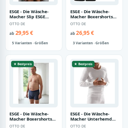
ESGE - Die Wäsche-
ESGE - Die Wäsche-
Macher Slip ESGE
Macher Boxershorts
Herren Slips Feinripp
ESGE Herren
OTTO DE
OTTO DE
im 5er Pack
Boxershorts Feinripp…
29,95 €
26,95 €
ab
ab
5 Varianten · Größen
3 Varianten · Größen
★ Bestpreis
★ Bestpreis
ESGE - Die Wäsche-
ESGE - Die Wäsche-
Macher Boxershorts
Macher Unterhemd
Feinripp Herren
Herren langarm
OTTO DE
OTTO DE