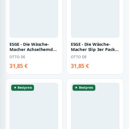
ESGE - Die Wäsche-
ESGE - Die Wäsche-
Macher Achselhemd
Macher Slip 3er Pack
3er Pack Herren City
Herren Slip Jeans
OTTO DE
OTTO DE
Shirt Royal F…
(Packung, 3-S…
31,85 €
31,85 €
★ Bestpreis
★ Bestpreis