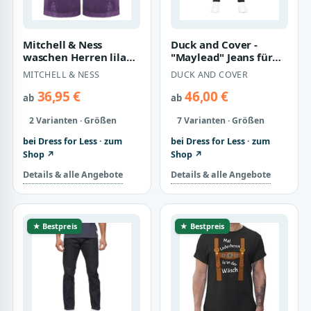
Mitchell & Ness
Duck and Cover -
waschen Herren lila
"Maylead" Jeans für
Swigman Shorts aus
Herren (Rohe Wäsche)
MITCHELL & NESS
DUCK AND COVER
36,95 €
46,00 €
ab
ab
2 Varianten · Größen
7 Varianten · Größen
bei Dress for Less · zum
bei Dress for Less · zum
Shop ↗
Shop ↗
Details & alle Angebote
Details & alle Angebote
★ Bestpreis
★ Bestpreis