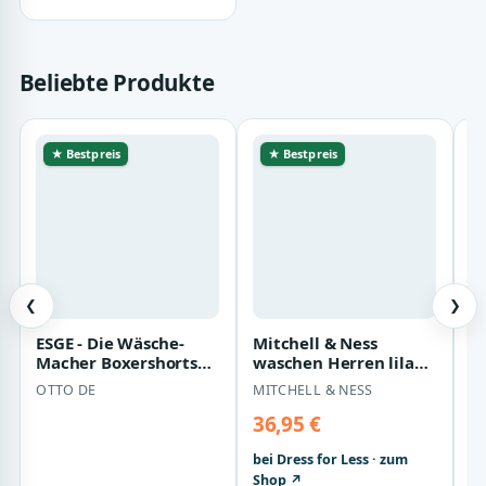
Nav…
Beliebte Produkte
★ Bestpreis
★ Bestpreis
❮
❯
ESGE - Die Wäsche-
Mitchell & Ness
C
Macher Boxershorts
waschen Herren lila
"
ESGE Herren
Swigman Shorts aus
H
OTTO DE
MITCHELL & NESS
C
Boxershorts Feinripp…
36,95 €
4
bei Dress for Less · zum
be
Shop ↗
S