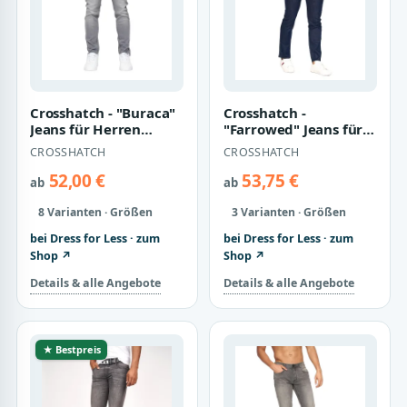
Crosshatch - "Buraca"
Crosshatch -
Jeans für Herren
"Farrowed" Jeans für
(Graue Wäsche)
Herren (Rohe Wäsche)
CROSSHATCH
CROSSHATCH
52,00 €
53,75 €
ab
ab
8 Varianten · Größen
3 Varianten · Größen
bei Dress for Less · zum
bei Dress for Less · zum
Shop ↗
Shop ↗
Details & alle Angebote
Details & alle Angebote
★ Bestpreis