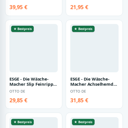
Boxershorts mit E…
Unterhemd Lord
Doppe…
39,95 €
21,95 €
★ Bestpreis
★ Bestpreis
ESGE - Die Wäsche-
ESGE - Die Wäsche-
Macher Slip Feinripp
Macher Achselhemd
ESGE Herren Slips mit
3er Pack Herren
OTTO DE
OTTO DE
Eingriff…
Sportshirt Malibu…
29,85 €
31,85 €
★ Bestpreis
★ Bestpreis