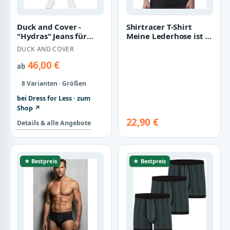
Duck and Cover -
Shirtracer T-Shirt
"Hydras" Jeans für
Meine Lederhose ist in
Herren (Rohe Wäsche)
der Wäsche - Mei
DUCK AND COVER
Lederhosn i…
46,00 €
ab
8 Varianten · Größen
bei Dress for Less · zum
Shop ↗
22,90 €
Details & alle Angebote
★ Bestpreis
★ Bestpreis