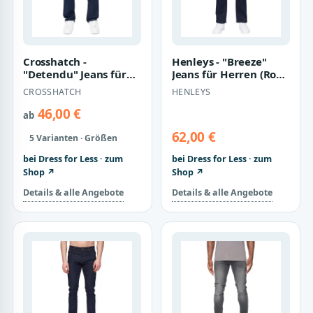
Crosshatch -
Henleys - "Breeze"
"Detendu" Jeans für
Jeans für Herren (Rohe
Herren (Rohe Wäsche)
Wäsche)
CROSSHATCH
HENLEYS
46,00 €
ab
62,00 €
5 Varianten · Größen
bei Dress for Less · zum
bei Dress for Less · zum
Shop ↗
Shop ↗
Details & alle Angebote
Details & alle Angebote