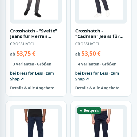
Crosshatch - "Svelte"
Crosshatch -
Jeans für Herren
"Cadman" Jeans für
(Graue Wäsche)
Herren (Rohe Wäsche)
CROSSHATCH
CROSSHATCH
53,75 €
53,50 €
ab
ab
3 Varianten · Größen
4 Varianten · Größen
bei Dress for Less · zum
bei Dress for Less · zum
Shop ↗
Shop ↗
Details & alle Angebote
Details & alle Angebote
★ Bestpreis