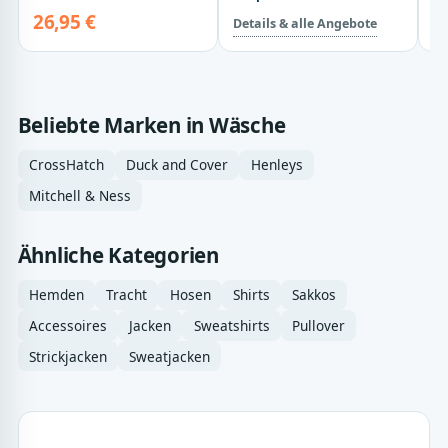
26,95 €
Details & alle Angebote
De
Beliebte Marken in Wäsche
CrossHatch
Duck and Cover
Henleys
Mitchell & Ness
Ähnliche Kategorien
Hemden
Tracht
Hosen
Shirts
Sakkos
Accessoires
Jacken
Sweatshirts
Pullover
Strickjacken
Sweatjacken