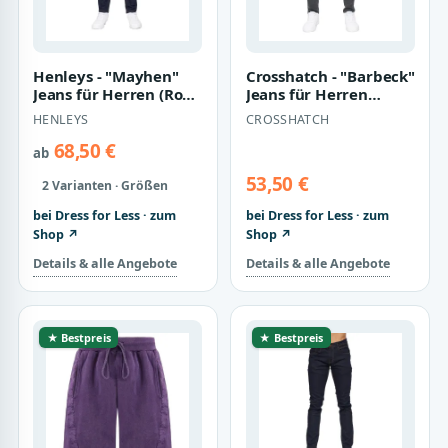
Henleys - "Mayhen"
Crosshatch - "Barbeck"
Jeans für Herren (Rohe
Jeans für Herren
Wäsche)
(Hellgraue Wäsche)
HENLEYS
CROSSHATCH
68,50 €
ab
53,50 €
2 Varianten · Größen
bei Dress for Less · zum
bei Dress for Less · zum
Shop ↗
Shop ↗
Details & alle Angebote
Details & alle Angebote
★ Bestpreis
★ Bestpreis