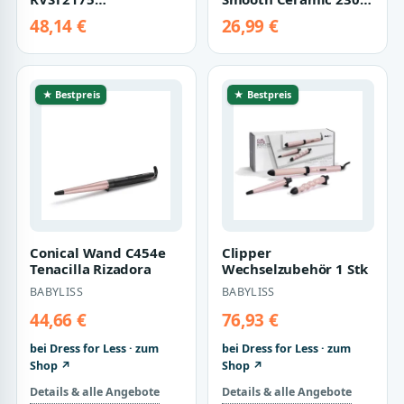
ColourProtect-
Glätteisen mit
48,14 €
26,99 €
Keramik-
Keramikbeschicht…
Beschichtung,
125mm,…
★ Bestpreis
★ Bestpreis
Conical Wand C454e
Clipper
Tenacilla Rizadora
Wechselzubehör 1 Stk
BABYLISS
BABYLISS
44,66 €
76,93 €
bei Dress for Less · zum
bei Dress for Less · zum
Shop ↗
Shop ↗
Details & alle Angebote
Details & alle Angebote