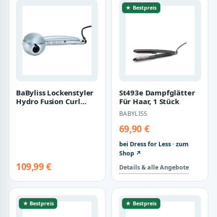
★ Bestpreis
BaByliss Lockenstyler
St493e Dampfglätter
Hydro Fusion Curl
Für Haar, 1 Stück
Secret, Keramik-
BABYLISS
Beschichtung,…
69,90 €
bei Dress for Less · zum
Shop ↗
109,99 €
Details & alle Angebote
★ Bestpreis
★ Bestpreis