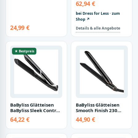
62,94 €
bei Dress for Less · zum
Shop ↗
24,99 €
Details & alle Angebote
★ Bestpreis
BaByliss Glätteisen
BaByliss Glätteisen
BaByliss Sleek Control
Smooth Finish 230
Wide Glätteisen extra
Glätteisen Profi-
64,22 €
44,90 €
breit…
Haarglätter, ST…