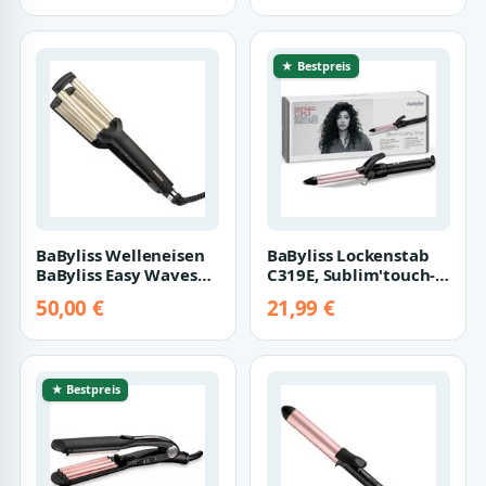
★ Bestpreis
BaByliss Welleneisen
BaByliss Lockenstab
BaByliss Easy Waves
C319E, Sublim'touch-
Welleneisen mit Titan-
Beschichtung, 19mm
50,00 €
21,99 €
Keramik…
mit Klammer
★ Bestpreis