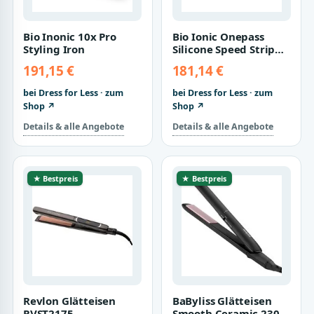
Bio Inonic 10x Pro
Bio Ionic Onepass
Styling Iron
Silicone Speed Strip
1,5 Iron
191,15 €
181,14 €
bei Dress for Less · zum
bei Dress for Less · zum
Shop ↗
Shop ↗
Details & alle Angebote
Details & alle Angebote
★ Bestpreis
★ Bestpreis
Revlon Glätteisen
BaByliss Glätteisen
RVST2175
Smooth Ceramic 230