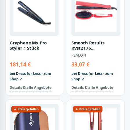
Graphene Mx Pro
Smooth Results
Styler 1 Stück
Rvst2176
Haarglätteisen-etui 3
REVLON
Stk 3 pz
181,14 €
33,07 €
bei Dress for Less · zum
bei Dress for Less · zum
Shop ↗
Shop ↗
Details & alle Angebote
Details & alle Angebote
↓ Preis gefallen
↓ Preis gefallen