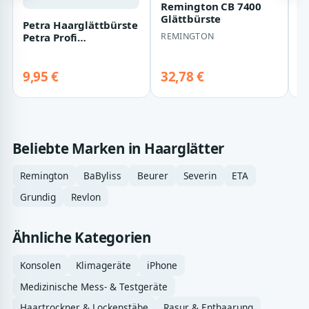
Remington CB 7400
Glättbürste
Petra Haarglättbürste
B
REMINGTON
Petra Profi
(
Haarglätter PHG 130
B
Keramik Glätteis…
9,95 €
32,78 €
4
Beliebte Marken in Haarglätter
Remington
BaByliss
Beurer
Severin
ETA
Grundig
Revlon
Ähnliche Kategorien
Konsolen
Klimageräte
iPhone
Medizinische Mess- & Testgeräte
Haartrockner & Lockenstäbe
Rasur & Enthaarung