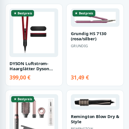
★ Bestpreis
★ Bestpreis
Grundig HS 7130
(rosa/silber)
GRUNDIG
DYSON Luftstrom-
Haarglätter Dyson
Airstrait™
399,00 €
31,49 €
Samtrot/Gold,
Limitierte…
★ Bestpreis
Remington Blow Dry &
Style
REMINGTON