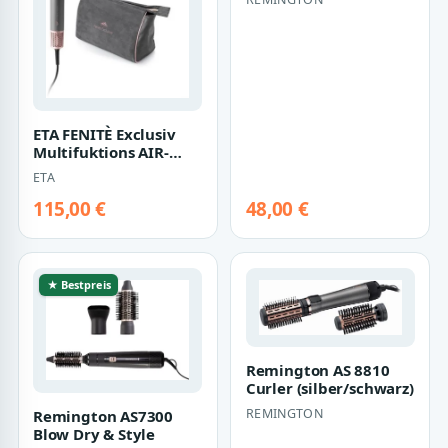
ETA FENITÈ Exclusiv
Multifuktions AIR-
Styler (anthrazit/pink)
ETA
115,00 €
48,00 €
★ Bestpreis
Remington AS 8810
Curler (silber/schwarz)
REMINGTON
Remington AS7300
Blow Dry & Style