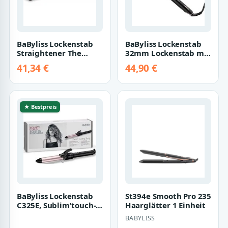
BaByliss Lockenstab
BaByliss Lockenstab
Straightener The
32mm Lockenstab mit
Crimper 35mm black
Klammer für große
41,34 €
44,90 €
pink (2165CE)
Locken/Welle…
★ Bestpreis
BaByliss Lockenstab
St394e Smooth Pro 235
C325E, Sublim'touch-
Haarglätter 1 Einheit
Beschichtung, 25mm
BABYLISS
mit Klammer