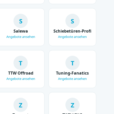
S
S
Salewa
Schiebetüren-Profi
Angebote ansehen
Angebote ansehen
T
T
TTW Offroad
Tuning-Fanatics
Angebote ansehen
Angebote ansehen
Z
Z