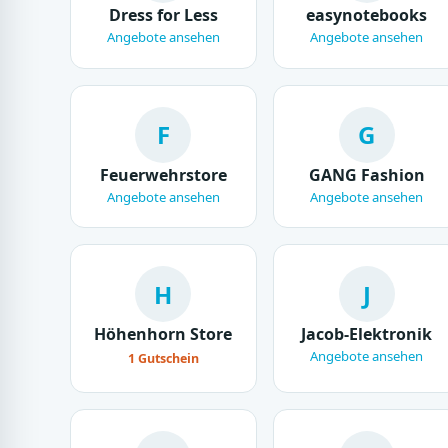
Dress for Less
easynotebooks
Angebote ansehen
Angebote ansehen
F
G
Feuerwehrstore
GANG Fashion
Angebote ansehen
Angebote ansehen
H
J
Höhenhorn Store
Jacob-Elektronik
Angebote ansehen
1 Gutschein