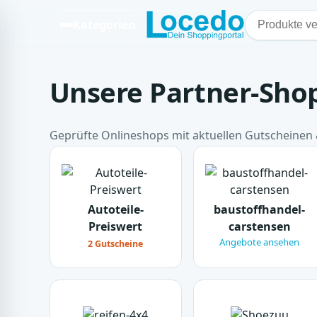
Kategorien
Unsere Partner-Sho
Geprüfte Onlineshops mit aktuellen Gutscheinen
Autoteile-
baustoffhandel-
Preiswert
carstensen
Angebote ansehen
2 Gutscheine