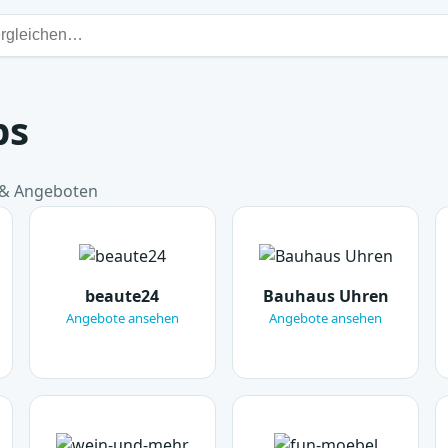
ps
 & Angeboten
beaute24
Bauhaus Uhren
Angebote ansehen
Angebote ansehen