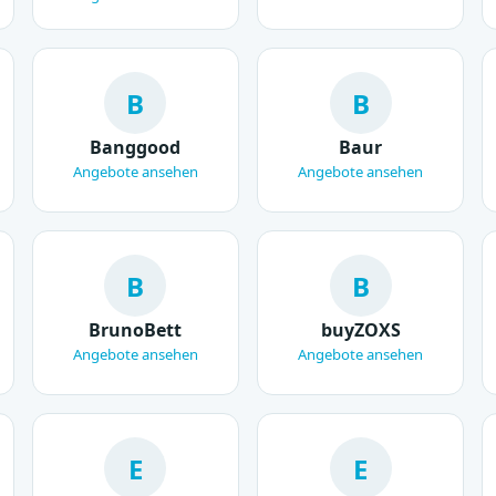
B
B
Banggood
Baur
Angebote ansehen
Angebote ansehen
B
B
BrunoBett
buyZOXS
Angebote ansehen
Angebote ansehen
E
E