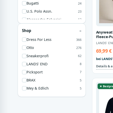
Bugatti
24
U.S. Polo Assn.
23
Alessandro Salvarini
13
King Kerosin
9
Shop
Anyweath
Lands' End
8
Fleece-P
Dress For Less
366
Reißvers
LANDS' EN
Converse
7
Herren,
Otto
276
69,99 €
Brax
5
Sneakerprofi
62
bei LANDS'
Mey & Edlich
5
LANDS' END
8
Details & 
Puma
3
Picksport
7
Marc O'Polo
2
BRAX
5
BOSS
1
★ Bestpre
Mey & Edlich
5
Le Coq Sportif
1