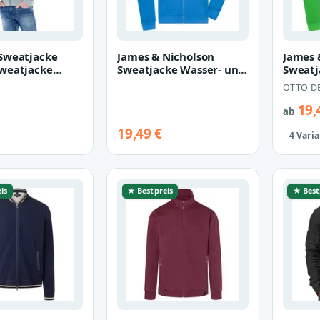
Sweatjacke
James & Nicholson
James 
weatjacke
Sweatjacke Wasser- und
Sweatj
, Mittelblau
schmutzabweisende
schmu
OTTO D
Herren Kapu…
Herre
19,
ab
19,49 €
4 Vari
is
★ Bestpreis
★ Best