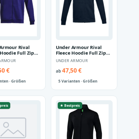
Armour Rival
Under Armour Rival
Hoodie Full Zip
Fleece Hoodie Full Zip
 Sweatjacke
Herren Sweatjacke
ARMOUR
UNDER ARMOUR
1 bl…
1357111 na…
50 €
47,50 €
ab
anten · Größen
5 Varianten · Größen
preis
★ Bestpreis