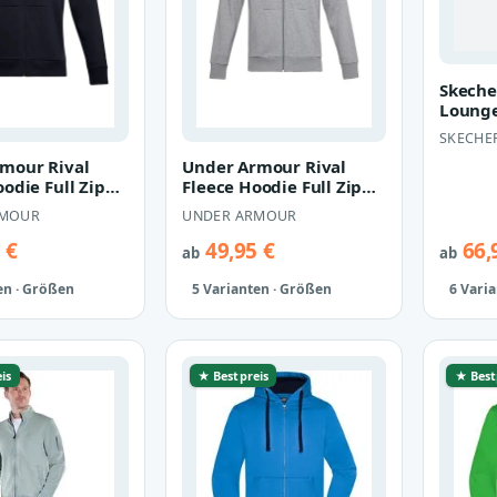
Skeche
Lounge
Full Zi
SKECHE
Sweatj
mour Rival
Under Armour Rival
odie Full Zip
Fleece Hoodie Full Zip
weatjacke
Herren Sweatjacke
RMOUR
UNDER ARMOUR
 sc…
1357111 01…
 €
49,95 €
66,
ab
ab
en · Größen
5 Varianten · Größen
6 Vari
is
★ Bestpreis
★ Best