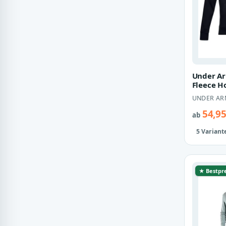
Under Ar
Fleece Ho
Herren S
UNDER A
1357111
54,95
ab
5 Variant
★ Bestpre