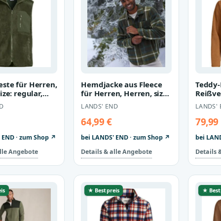
ste für Herren,
Hemdjacke aus Fleece
Teddy-
ize: regular,
für Herren, Herren, size:
Reißve
lyester, by Lan…
regular, Braun, Polyest…
Herren,
D
LANDS' END
LANDS'
regula
64,99 €
79,99
 END · zum Shop ↗
bei LANDS' END · zum Shop ↗
bei LAN
alle Angebote
Details & alle Angebote
Details 
is
★ Bestpreis
★ Best