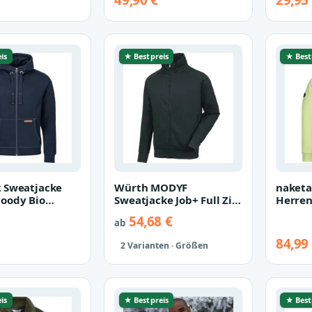
49,90 €
29,95
el S…
Kapuze Print…
Herren
is
★ Bestpreis
★ Best
 Sweatjacke
Würth MODYF
naketa
oody Bio
Sweatjacke Job+ Full Zip
Herren
e (1-tlg)
für die Arbeit und
breite
54,68 €
ab
ger beq…
Freizeit Klass…
melier
84,99
2 Varianten · Größen
is
★ Bestpreis
★ Best