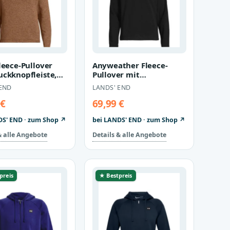
leece-Pullover
Anyweather Fleece-
uckknopfleiste,
Pullover mit
 size: regular,
Reißverschluss in Tall-
 END
LANDS' END
Größe, Herren, s…
 €
69,99 €
DS' END · zum Shop ↗
bei LANDS' END · zum Shop ↗
& alle Angebote
Details & alle Angebote
preis
★ Bestpreis