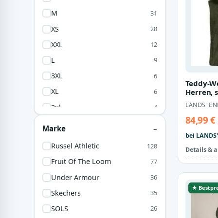
100 % Baumwolle
9
M
31
70% Polyester
9
XS
28
Kunstleder
5
XXL
12
100% Baumwolle
4
L
9
90% Baumwolle
4
3XL
6
Teddy-We
Viskose
4
XL
6
Herren, s
67% Baumwolle
3
Grün, Po
LANDS' EN
3xl
4
100% Polyester
2
84,99 €
UNI
3
Marke
Jersey
2
bei LANDS'
4XL
1
Russel Athletic
128
68% Baumwolle
1
Details & 
4xl
1
Fruit Of The Loom
77
5XL
1
Under Armour
36
6XL
1
★ Bestpre
Skechers
35
XXXL
1
SOLS
26