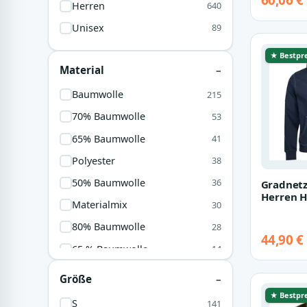
60,06 €
Tiro Trav
Herren
640
Orange
3
Unisex
89
Workwear
3
★ Bestpre
Dunkelgrün
2
Material
Hellblau
2
Baumwolle
215
Klar
1
70% Baumwolle
53
Lila
1
65% Baumwolle
41
Polyester
38
50% Baumwolle
36
Gradnetz
Herren H
Materialmix
30
Baumwoll
kuscheli
80% Baumwolle
28
44,90 €
65 % Baumwolle
14
65% Polyester
12
Größe
Stoff
11
★ Bestpre
S
141