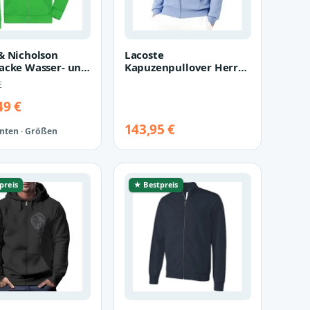
& Nicholson
Lacoste
acke Wasser- und
Kapuzenpullover Herren
tzabweisende
Sweatjacke
E
n Kapu…
49 €
143,95 €
anten · Größen
preis
★ Bestpreis