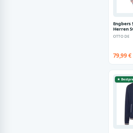
Engbers 
Herren S
Stehbund
OTTO DE
79,99 €
★ Bestpre