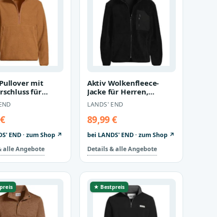
Pullover mit
Aktiv Wolkenfleece-
rschluss für
Jacke für Herren,
 Herren, size:
Herren, size: regular,
 END
LANDS' END
r, B…
Schwarz, B…
 €
89,99 €
DS' END · zum Shop ↗
bei LANDS' END · zum Shop ↗
& alle Angebote
Details & alle Angebote
preis
★ Bestpreis