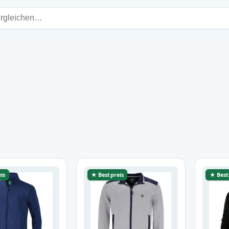
is
★ Bestpreis
★ Best