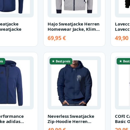
eatjacke
Hajo Sweatjacke Herren
Lavecc
weatjacke
Homewear Jacke, Klima-
Lavecc
Komfort
Sweats
69,95 €
49,90
(Black
is
★ Bestpreis
★ Best
erformance
Neverless Sweatjacke
COFI C
ke adidas
Zip-Hoodie Herren
Basic O
apuzenjacke
Sparta Sweatjacke
Hoodie