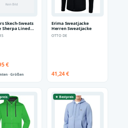
rs Skech-Sweats
Erima Sweatjacke
 Sherpa Lined
Herren Sweatjacke
p Hoodie
RS
OTTO DE
acke H…
95 €
41,24 €
anten · Größen
preis
★ Bestpreis