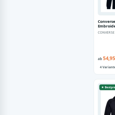
Converse
Embroide
Chevron
CONVERSE
Sweatjac
Bl…
54,95
ab
4 Variant
★ Bestpre