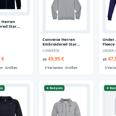
 Herren
red Star
 Hoodie
ke 10019922
Converse Herren
Under 
Embroidered Star
Fleece 
Chevron Hoodie
Herren
CONVERSE
UNDER 
Sweatjacke 10019922
135711
gr…
 €
49,95 €
47,
ab
ab
en · Größen
3 Varianten · Größen
5 Vari
is
★ Bestpreis
★ Best