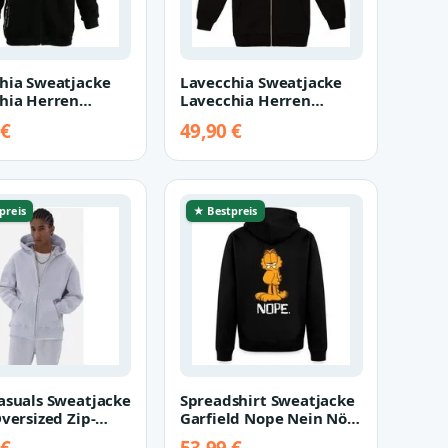
hia Sweatjacke
Lavecchia Sweatjacke
hia Herren
Lavecchia Herren
hirtjacke LV-2022
Sweatshirtjacke LV-2027
 €
49,90 €
,…
(Schwarz…
preis
★ Bestpreis
asuals Sweatjacke
Spreadshirt Sweatjacke
versized Zip-
Garfield Nope Nein Nö
, Premium
Kein Bock Lustig