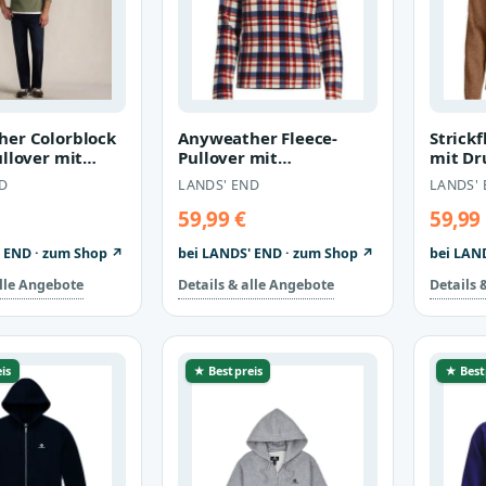
er Colorblock
Anyweather Fleece-
Strickf
ullover mit
Pullover mit
mit Dr
chluss für
Reißverschluss
Herren,
D
LANDS' END
LANDS'
 H…
Gemustert für Herren,
Bla…
He…
59,99 €
59,99
 END · zum Shop ↗
bei LANDS' END · zum Shop ↗
bei LAN
alle Angebote
Details & alle Angebote
Details 
is
★ Bestpreis
★ Best