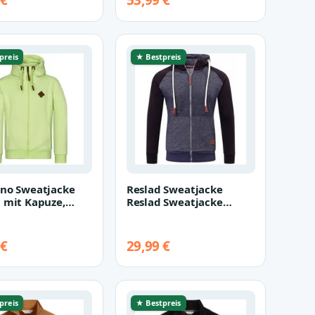
 €
53,99 €
 & D…
Kapuzenj…
preis
★ Bestpreis
no Sweatjacke
Reslad Sweatjacke
 mit Kapuze,
Reslad Sweatjacke
r Stehkragen,
Herren Raglan mit
te Sw…
Kapuze RS-1300 (…
 €
29,99 €
preis
★ Bestpreis