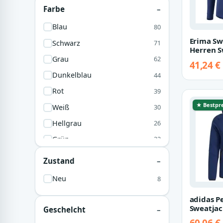
Farbe
Blau
80
Erima Sw
Schwarz
71
Herren S
Grau
62
41,24 €
Dunkelblau
44
Rot
39
★ Bestpre
Weiß
30
Hellgrau
26
Grün
22
Marine
15
Zustand
Beige
14
Neu
8
Dunkelgrau
14
adidas P
Dunkelrot
14
Sweatjac
Geschelcht
Herren K
Braun
4