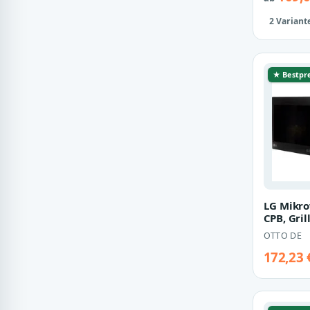
2 Variant
★ Bestpre
LG Mikro
CPB, Gril
25 l
OTTO DE
172,23 