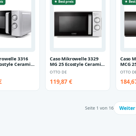
is
★ Bestpreis
★ Best
rowelle 3316
Caso Mikrowelle 3329
Caso M
ostyle Ceramic,
MG 25 Ecostyle Ceramic,
MCG 25
krowelle, 20 l
Grill, Mikrowelle, 25 l,…
Grill, 
OTTO DE
OTTO D
Heißlu
€
119,87 €
184,6
Weiter
Seite 1 von 16