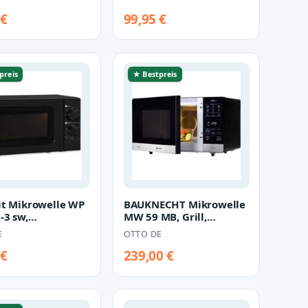
 €
99,95 €
preis
★ Bestpreis
it Mikrowelle WP
BAUKNECHT Mikrowelle
-3 sw,
MW 59 MB, Grill,
lle, 20 l
Mikrowelle, Heißluft,
E
OTTO DE
Dampfgarfu…
 €
239,00 €