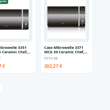
preis
ikrowelle 3351
Caso Mikrowelle 3371
 Ceramic Chef,
MCG 30 Ceramic Chef,
Mikrowelle,
Grill, Mikrowelle,
E
OTTO DE
ft,…
Heißluft,…
7 €
202,27 €