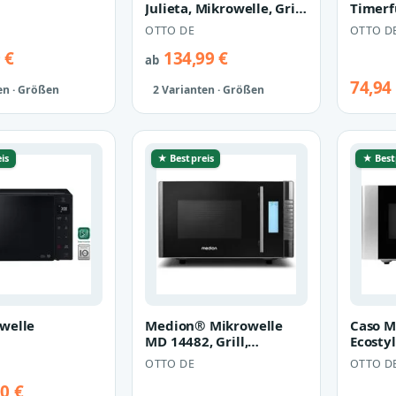
Julieta, Mikrowelle, Grill,
Timerf
20 l
OTTO DE
OTTO D
 €
134,99 €
ab
74,94
en · Größen
2 Varianten · Größen
is
★ Bestpreis
★ Best
welle
Medion® Mikrowelle
Caso M
MD 14482, Grill,
Ecostyl
Mikrowelle, 20 l, 5
Mikrowe
OTTO DE
OTTO D
Leistungsstufe…
0 €