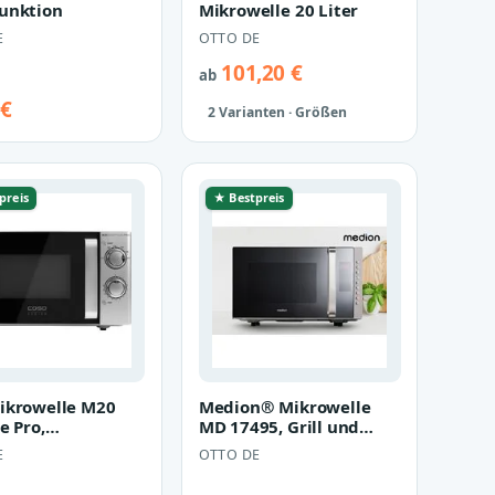
unktion
Mikrowelle 20 Liter
E
OTTO DE
101,20 €
ab
 €
2 Varianten · Größen
preis
★ Bestpreis
ikrowelle M20
Medion® Mikrowelle
e Pro,
MD 17495, Grill und
lle, 20 l
Heißluft, 23 l, 5
E
OTTO DE
Leistungsstuf…