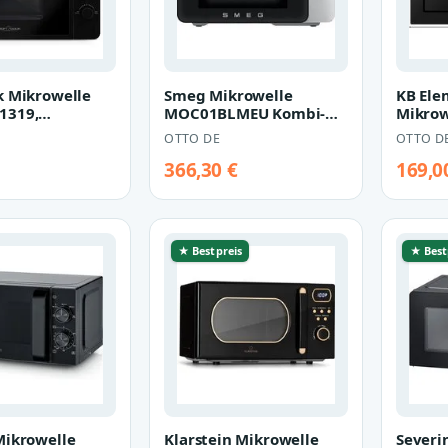
k Mikrowelle
Smeg Mikrowelle
KB Ele
1319,
MOC01BLMEU Kombi-
Mikrow
e mit Grill,
Tisch- Mikrowelle+Grill
Grill, 2
OTTO DE
OTTO D
ll, 20…
Displa
366,30 €
169,0
★ Bestpreis
★ Best
Mikrowelle
Klarstein Mikrowelle
Severi