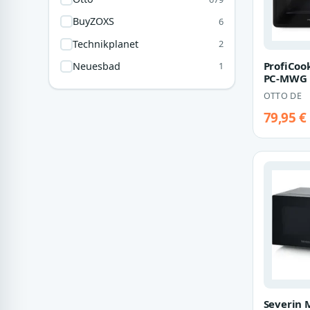
BuyZOXS
6
Technikplanet
2
ProfiCoo
Neuesbad
1
PC-MWG 
Mikrowell
OTTO DE
800W Gri
79,95 €
Severin 