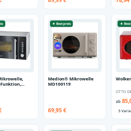
€
89,99 €
78,94
is
★ Bestpreis
★ Best
Mikrowelle,
Medion® Mikrowelle
Wolken
-Funktion,
MD100119
tion
OTTO D
85,
ab
€
69,95 €
5 Vari