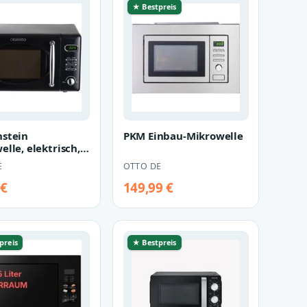
★ Bestpreis
stein
PKM Einbau-Mikrowelle
lle, elektrisch,
etro Microwelle
E
OTTO DE
wellen…
 €
149,99 €
preis
★ Bestpreis