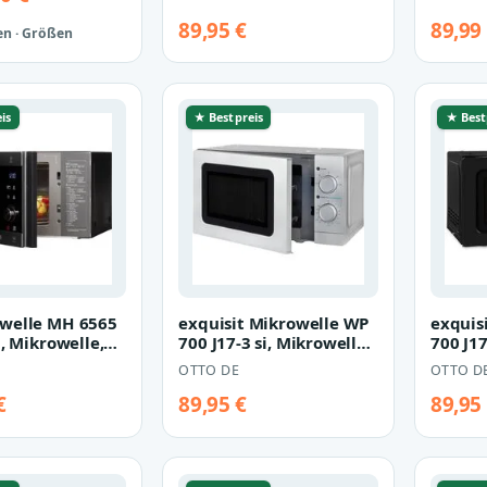
89,95 €
89,99
en · Größen
is
★ Bestpreis
★ Best
welle MH 6565
exquisit Mikrowelle WP
exquis
l, Mikrowelle,
700 J17-3 si, Mikrowelle,
700 J17
20 l
Mikrowe
OTTO DE
OTTO D
€
89,95 €
89,95