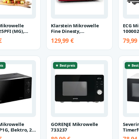
Mikrowelle
Klarstein Mikrowelle
ECG Mi
5PFI (MG),
Fine Dinesty,
10000
rowelle, 25 l,
Grillfunktion, 23 l
€
129,99 €
79,99
…
is
★ Bestpreis
★ Best
Mikrowelle
GORENJE Mikrowelle
Severi
G, Elektro, 20
733237
Timerf