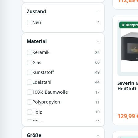
112,89 
Beige
5
Zustand
Lila
4
Neu
2
★ Bestpre
Wall
4
Bunt
3
Material
Creme
2
Keramik
82
Gelb
2
Glas
60
Rosa
2
Kunststoff
49
Butter
1
Edelstahl
44
Severin 
Gold
1
Heißluft
100% Baumwolle
17
Grillfunk
Pink
1
Polypropylen
11
Violett
1
Holz
10
129,99 
Silber
10
Metall
9
Größe