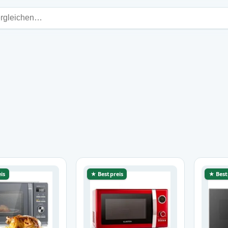
is
★ Bestpreis
★ Best