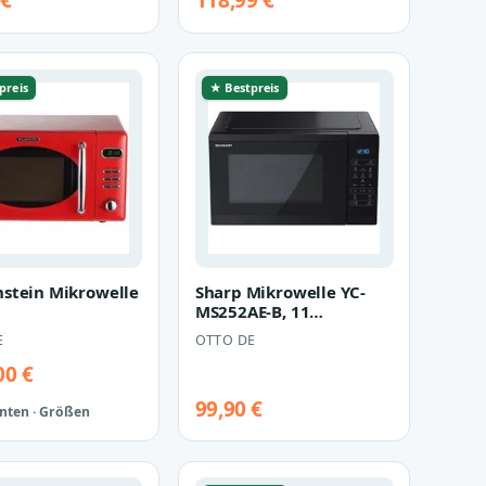
 €
118,99 €
preis
★ Bestpreis
stein Mikrowelle
Sharp Mikrowelle YC-
MS252AE-B, 11
Leistungsstufen,
E
OTTO DE
Auftaufunktion
00 €
99,90 €
anten · Größen