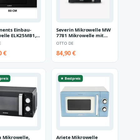
ments Einbau-
Severin Mikrowelle MW
elle ELK25MB1,
7781 Mikrowelle mit
5 l, Full Touch
Grillfunktion, elektrisch
E
OTTO DE
…
0 €
84,90 €
preis
★ Bestpreis
n Mikrowelle,
Ariete Mikrowelle