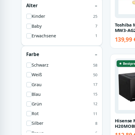
Alter
Kinder
25
Toshiba 
Baby
7
MW3-AG2
Grill, Mik
Erwachsene
1
139,99 
mit Gril
Farbe
★ Bestpre
Schwarz
58
Weiß
50
Grau
17
Blau
15
Grün
12
Rot
11
Hisense 
Silber
8
H20MOBP1
l
Braun
6