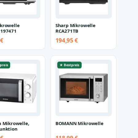
krowelle
Sharp Mikrowelle
2197471
RCA271TB
 €
194,95 €
preis
★ Bestpreis
n Mikrowelle,
BOMANN Mikrowelle
unktion