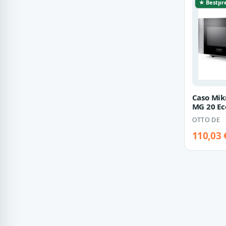
★ Bestpre
Caso Mik
MG 20 Ec
Grill, Mi
OTTO DE
110,03 