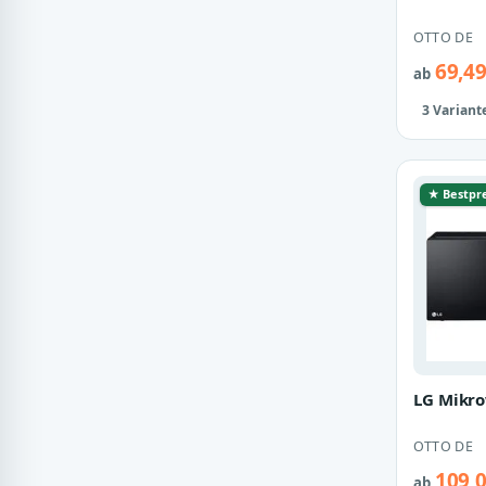
OTTO DE
69,49
ab
3 Variant
★ Bestpre
LG Mikro
OTTO DE
109,0
ab