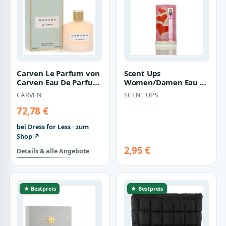
Carven Le Parfum von
Scent Ups
Carven Eau De Parfum
Women/Damen Eau de
Spray 100 ml für
Toilette 15 ml diverse
CARVEN
SCENT UPS
Damen
D?fte
72,78 €
bei Dress for Less · zum
Shop ↗
2,95 €
Details & alle Angebote
★ Bestpreis
★ Bestpreis