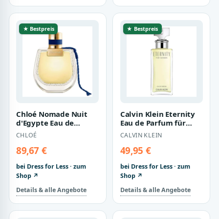
★ Bestpreis
★ Bestpreis
Chloé Nomade Nuit
Calvin Klein Eternity
d'Egypte Eau de
Eau de Parfum für
Parfum Spray für
Damen - Zeitloser
CHLOÉ
CALVIN KLEIN
Damen - 75ml
Floralduft 1…
89,67 €
49,95 €
bei Dress for Less · zum
bei Dress for Less · zum
Shop ↗
Shop ↗
Details & alle Angebote
Details & alle Angebote