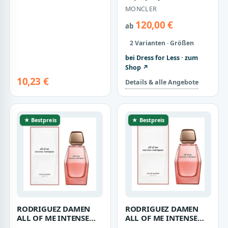
Eau de Toilette EDT
MONCLER
Parfum Sp…
120,00 €
ab
2 Varianten · Größen
bei Dress for Less · zum
Shop ↗
10,23 €
Details & alle Angebote
★ Bestpreis
★ Bestpreis
RODRIGUEZ DAMEN
RODRIGUEZ DAMEN
ALL OF ME INTENSE
ALL OF ME INTENSE
EDP SPRAY 90ML
EDP SPRAY 50ML