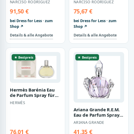
NARCISO RODRIGUEZ
NARCISO RODRIGUEZ
91,50 €
75,67 €
bei Dress for Less · zum
bei Dress for Less · zum
Shop ↗
Shop ↗
Details & alle Angebote
Details & alle Angebote
★ Bestpreis
★ Bestpreis
Hermès Barénia Eau
de Parfum Spray für
Damen - 60ml
HERMÈS
Ariana Grande R.E.M.
Eau de Parfum Spray
für Damen - 50ml
ARIANA GRANDE
76,01 €
41,35 €