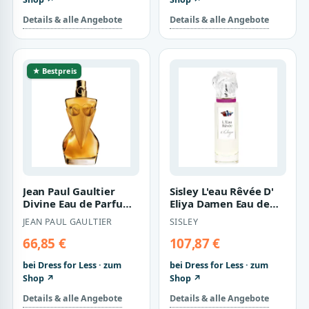
Details & alle Angebote
Details & alle Angebote
★ Bestpreis
Jean Paul Gaultier
Sisley L'eau Rêvée D'
Divine Eau de Parfum
Eliya Damen Eau de
Intense für Damen
Toilette Spray - 100ml
JEAN PAUL GAULTIER
SISLEY
30ml
66,85 €
107,87 €
bei Dress for Less · zum
bei Dress for Less · zum
Shop ↗
Shop ↗
Details & alle Angebote
Details & alle Angebote