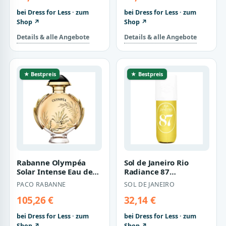
bei Dress for Less · zum
bei Dress for Less · zum
Shop ↗
Shop ↗
Details & alle Angebote
Details & alle Angebote
★ Bestpreis
★ Bestpreis
Rabanne Olympéa
Sol de Janeiro Rio
Solar Intense Eau de
Radiance 87
Parfum für Damen -
Parfümnebel - 90 ml
PACO RABANNE
SOL DE JANEIRO
80ml
für Damen
105,26 €
32,14 €
bei Dress for Less · zum
bei Dress for Less · zum
Shop ↗
Shop ↗