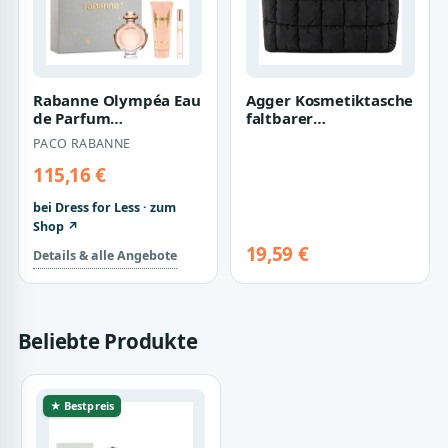
Rabanne Olympéa Eau
Agger Kosmetiktasche
de Parfum
faltbarer
Geschenkset für
Kulturbeutel,Kulturbeutel
PACO RABANNE
Damen - Luxuriöse
für Damen,Mak…
Duftko…
115,16 €
bei Dress for Less · zum
Shop ↗
19,59 €
Details & alle Angebote
Beliebte Produkte
★ Bestpreis