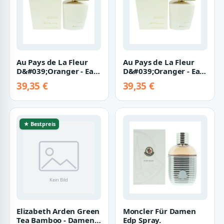
Au Pays de La Fleur
Au Pays de La Fleur
D&#039;Oranger - Eau
D&#039;Oranger - Eau
de Parfum EDP Spray
de Parfum EDP Spray
39,35 €
39,35 €
Women Fra…
Women Fra…
★ Bestpreis
Elizabeth Arden Green
Moncler Für Damen
Tea Bamboo - Damen
Edp Spray.