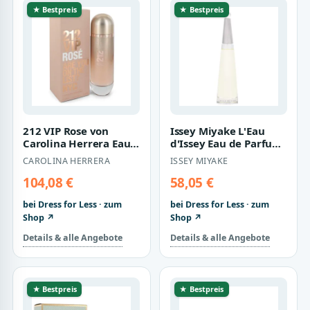
★ Bestpreis
★ Bestpreis
212 VIP Rose von
Issey Miyake L'Eau
Carolina Herrera Eau
d'Issey Eau de Parfum
De Parfum Spray für
Nachfüllbarer Spray
CAROLINA HERRERA
ISSEY MIYAKE
Damen
für Damen…
104,08 €
58,05 €
bei Dress for Less · zum
bei Dress for Less · zum
Shop ↗
Shop ↗
Details & alle Angebote
Details & alle Angebote
★ Bestpreis
★ Bestpreis