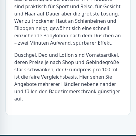
sind praktisch für Sport und Reise, für Gesicht
und Haar auf Dauer aber die gröbste Lösung.
Wer zu trockener Haut an Schienbeinen und
Ellbogen neigt, gewöhnt sich eine schnell
einziehende Bodylotion nach dem Duschen an
– zwei Minuten Aufwand, spürbarer Effekt.
Duschgel, Deo und Lotion sind Vorratsartikel,
deren Preise je nach Shop und Gebindegröße
stark schwanken; der Grundpreis pro 100 ml
ist die faire Vergleichsbasis. Hier sehen Sie
Angebote mehrerer Händler nebeneinander
und füllen den Badezimmerschrank günstiger
auf.