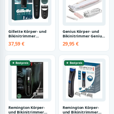
Gillette Körper- und
Genius Körper- und
Bikinitrimmer
Bikinitrimmer Genius
intimate i5, Wet&Dry,
Körperrasierer
37,59 €
29,95 €
Skinfirst Tec…
Flawless Body,…
★ Bestpreis
★ Bestpreis
Remington Körper-
Remington Körper-
und Bikinitrimmer
und Bikinitrimmer