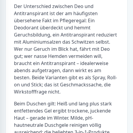
Der Unterschied zwischen Deo und
Antitranspirant ist der am häufigsten
übersehene Fakt im Pflegeregal: Ein
Deodorant überdeckt und hemmt
Geruchsbildung, ein Antitranspirant reduziert
mit Aluminiumsalzen das Schwitzen selbst.
Wer nur Geruch im Blick hat, fährt mit Deo
gut; wer nasse Hemden vermeiden will,
braucht ein Antitranspirant – idealerweise
abends aufgetragen, dann wirkt es am
besten. Beide Varianten gibt es als Spray, Roll-
on und Stick; das ist Geschmackssache, die
Wirkstofffrage nicht.
Beim Duschen gilt: Heiß und lang plus stark
entfettendes Gel ergibt trockene, juckende
Haut – gerade im Winter. Milde, pH-
hautneutrale Duschgele reinigen völlig
ausreichend; die beliebten 3-in-1-Produkte