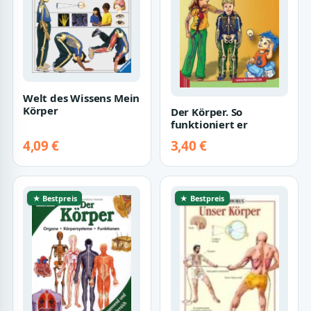
Welt des Wissens Mein
Körper
Der Körper. So
funktioniert er
4,09 €
3,40 €
★ Bestpreis
★ Bestpreis