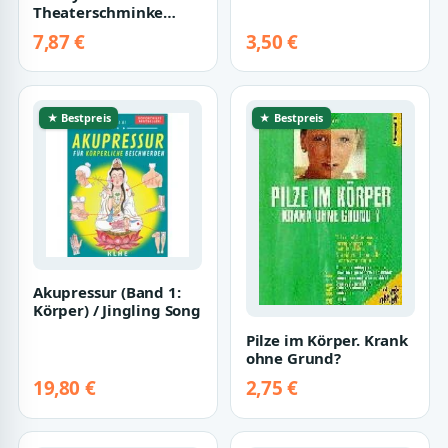
Theaterschminke
Gesundheit für…
Moon Creations
7,87 €
3,50 €
Körper Schminkstift
schwarz, Kr…
★ Bestpreis
★ Bestpreis
Akupressur (Band 1:
Körper) / Jingling Song
Pilze im Körper. Krank
ohne Grund?
19,80 €
2,75 €