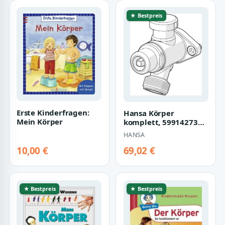
★ Bestpreis
Erste Kinderfragen:
Hansa Körper
Mein Körper
komplett, 59914273
59914273
HANSA
10,00 €
69,02 €
★ Bestpreis
★ Bestpreis