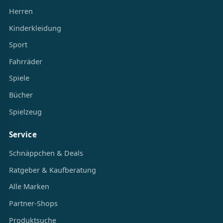
Herren
Kinderkleidung
Sport
Fahrräder
Spiele
Bücher
Spielzeug
Service
Schnäppchen & Deals
Ratgeber & Kaufberatung
Alle Marken
Partner-Shops
Produktsuche