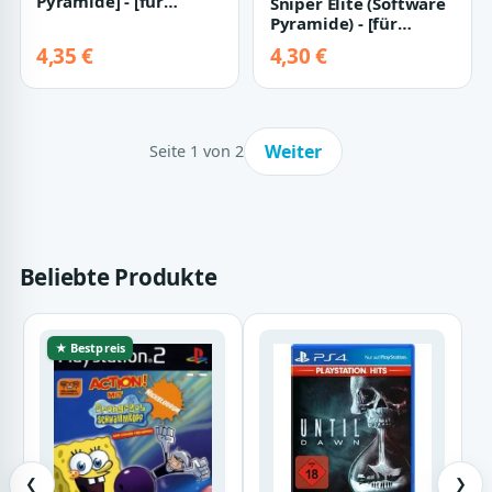
Pyramide] - [für
Sniper Elite (Software
PlayStation 3]
Pyramide) - [für
PlayStation 2]
4,35 €
4,30 €
Weiter
Seite 1 von 2
Beliebte Produkte
★ Bestpreis
❮
❯