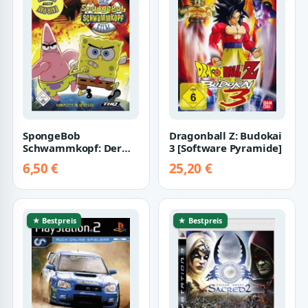
SpongeBob
Dragonball Z: Budokai
Schwammkopf: Der
3 [Software Pyramide]
Film [Software
6,50 €
25,20 €
Pyramide]
★ Bestpreis
★ Bestpreis