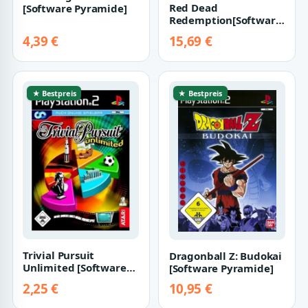
Red Dead
[Software Pyramide]
Redemption[Software
Pyramide]
4,39 €
15,69 €
★ Bestpreis
★ Bestpreis
Trivial Pursuit
Dragonball Z: Budokai
Unlimited [Software
[Software Pyramide]
Pyramide]
2,25 €
10,95 €