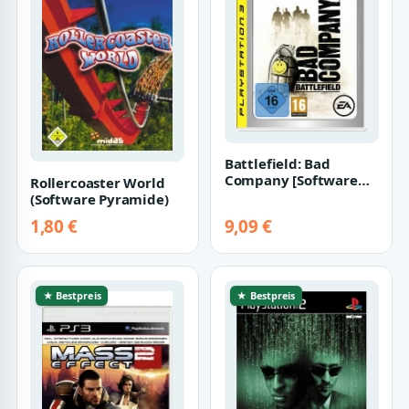
Battlefield: Bad
Company [Software
Rollercoaster World
Pyramide]
(Software Pyramide)
1,80 €
9,09 €
★ Bestpreis
★ Bestpreis