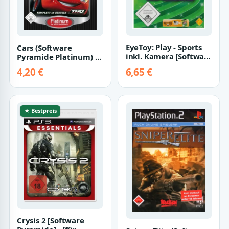
EyeToy: Play - Sports
Cars (Software
inkl. Kamera [Software
Pyramide Platinum) -
Pyramide]
[für PlayStation 2]
4,20 €
6,65 €
★ Bestpreis
Crysis 2 [Software