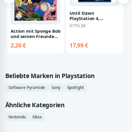
Until Dawn
PlayStation 4,
Software Pyramide
OTTO DE
Action mit Sponge Bob
und seinen Freunden
(Software Pyramide)
2,20 €
17,99 €
Beliebte Marken in Playstation
Software Pyramide
Sony
Spotlight
Ähnliche Kategorien
Nintendo
XBox