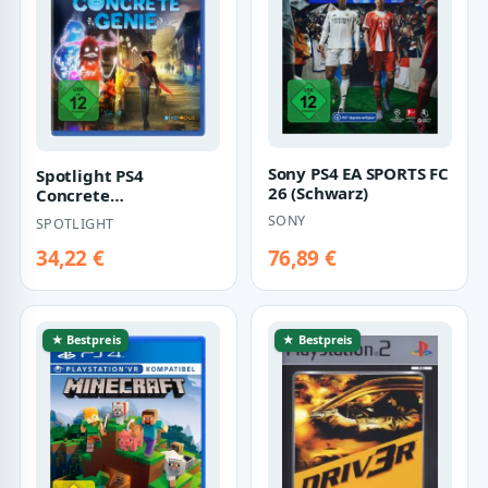
Sony PS4 EA SPORTS FC
Spotlight PS4
26 (Schwarz)
Concrete
Genie/Concrete Genie
SONY
SPOTLIGHT
34,22 €
76,89 €
★ Bestpreis
★ Bestpreis