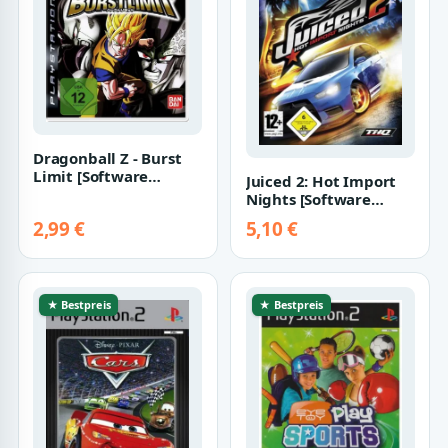
Dragonball Z - Burst
Limit [Software
Juiced 2: Hot Import
Pyramide]
Nights [Software
Pyramide]
2,99 €
5,10 €
★ Bestpreis
★ Bestpreis