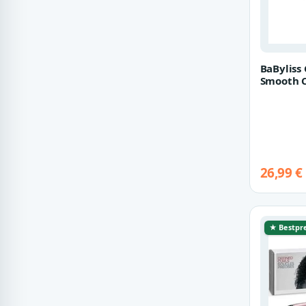
Fressnapf
4
Modehaus.de
4
XXXLutz
3
BaByliss 
Smooth 
Fun-Moebel
3
Glätteis
Keramik
CHRIST.DE
1
Drehscheibe24
1
Lizenzexpress
1
26,99 €
★ Bestpre