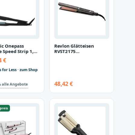
nic Onepass
Revlon Glätteisen
e Speed Strip 1,5
RVST2175
ColourProtect-Keramik-
4 €
Beschichtung, 125mm,…
s for Less · zum Shop
48,42 €
& alle Angebote
preis