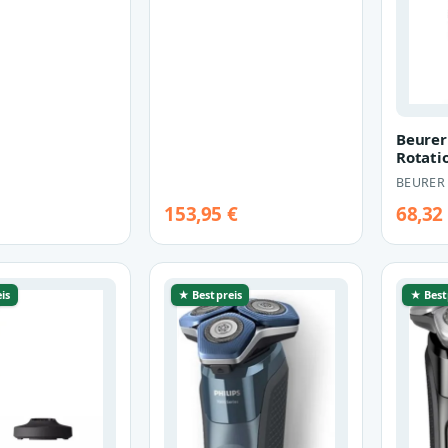
Beure
Rotati
(schwa
BEURER
153,95 €
68,32
is
★ Bestpreis
★ Best