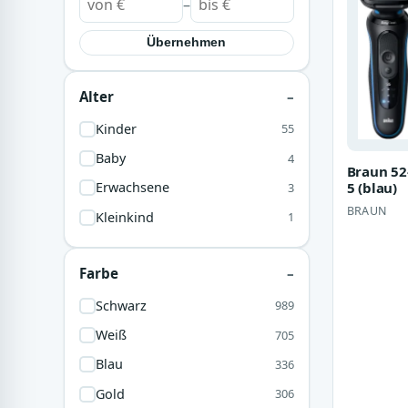
–
Übernehmen
Alter
Kinder
55
Baby
4
Braun 52
5 (blau)
Erwachsene
3
BRAUN
Kleinkind
1
Farbe
Schwarz
989
Weiß
705
Blau
336
Gold
306