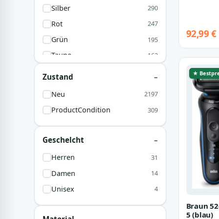
Silber
290
Rot
247
92,99 €
Grün
195
Taupe
162
Grau
155
★ Bestpre
Zustand
Gelb
127
Neu
2197
Klar
111
ProductCondition
309
Violett
104
Aluminium
93
Geschelcht
Rosa
68
Herren
31
Braun
63
Damen
14
Pink
62
Unisex
4
Orange
47
Braun 52
Dunkelgrau
36
5 (blau)
Material