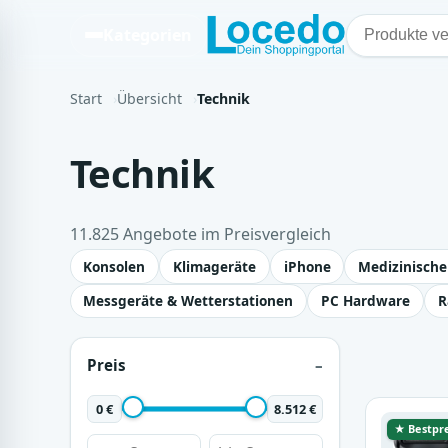
Kategorien
Start
Übersicht
Technik
Technik
11.825 Angebote im Preisvergleich
Konsolen
Klimageräte
iPhone
Medizinische
Messgeräte & Wetterstationen
PC Hardware
R
Preis
0 €
8.512 €
★ Bestpre