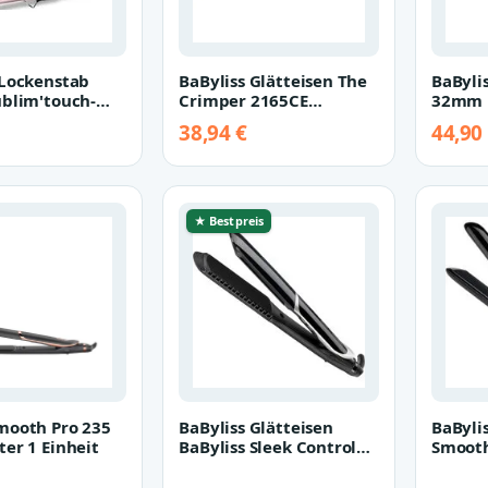
 Lockenstab
BaByliss Glätteisen The
BaByli
ublim'touch-
Crimper 2165CE
32mm 
htung, 19mm
Krepeisen
Klamme
38,94 €
44,90
mmer
Locke
★ Bestpreis
mooth Pro 235
BaByliss Glätteisen
BaByli
ter 1 Einheit
BaByliss Sleek Control
Smooth
Wide Glätteisen extra
Glättei
breit…
Haargl