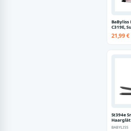
BaByliss
C319E, S
Beschic
21,99 €
mit Kla
St394e S
Haarglät
BABYLISS