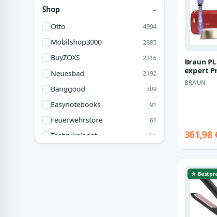
Ideal Standard
35
Shop
Tuning Fanatics
25
Otto
4994
Giese
24
Mobilshop3000
2385
Sony
23
BuyZOXS
2316
Braun PL
ESSAGER
22
expert P
Neuesbad
2192
Avenarius
19
BRAUN
Banggood
309
Alpha Technik
19
Easynotebooks
91
Baseus
18
Feuerwehrstore
61
G DATA Software
16
361,98 
Technikplanet
56
Hama GmbH & Co KG
15
Tuning-Fanatics
56
Dress For Less
43
★ Bestpre
ABE-Motorradzubehör
24
Tikamoon
9
Autoteile-Preiswert
8