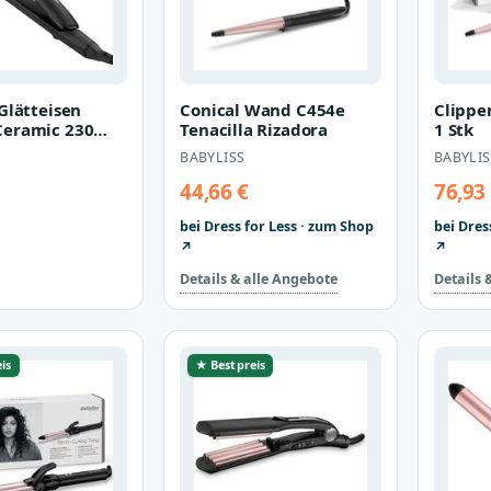
Glätteisen
Conical Wand C454e
Clippe
Ceramic 230
Tenacilla Rizadora
1 Stk
en mit
BABYLISS
BABYLIS
beschicht…
44,66 €
76,93
bei Dress for Less · zum Shop
bei Dres
↗
↗
Details & alle Angebote
Details 
is
★ Bestpreis