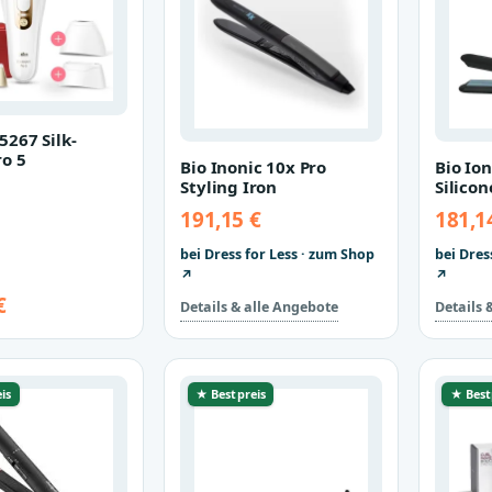
5267 Silk-
ro 5
Bio Inonic 10x Pro
Bio Io
Styling Iron
Silicon
Iron
191,15 €
181,1
bei Dress for Less · zum Shop
bei Dres
↗
↗
€
Details & alle Angebote
Details 
is
★ Bestpreis
★ Best