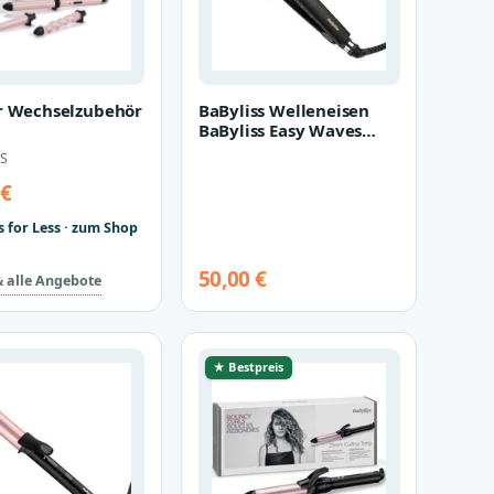
r Wechselzubehör
BaByliss Welleneisen
BaByliss Easy Waves
Welleneisen mit Titan-
S
Keramik…
 €
s for Less · zum Shop
50,00 €
& alle Angebote
★ Bestpreis