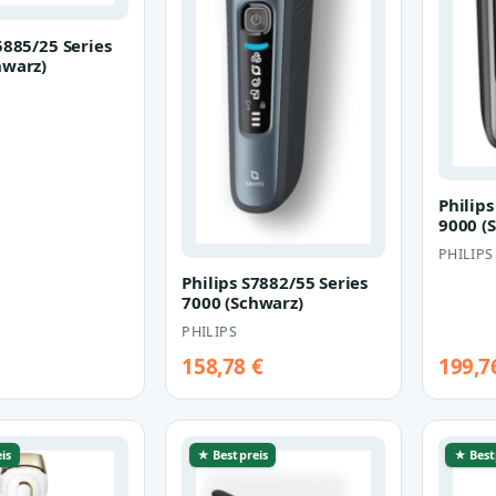
5885/25 Series
hwarz)
Philips
9000 (
PHILIPS
Philips S7882/55 Series
7000 (Schwarz)
PHILIPS
158,78 €
199,7
is
★ Bestpreis
★ Best