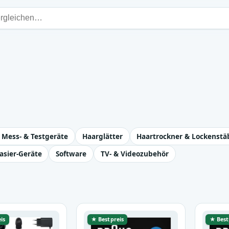
 Mess- & Testgeräte
Haarglätter
Haartrockner & Lockenstä
asier-Geräte
Software
TV- & Videozubehör
is
★ Bestpreis
★ Best