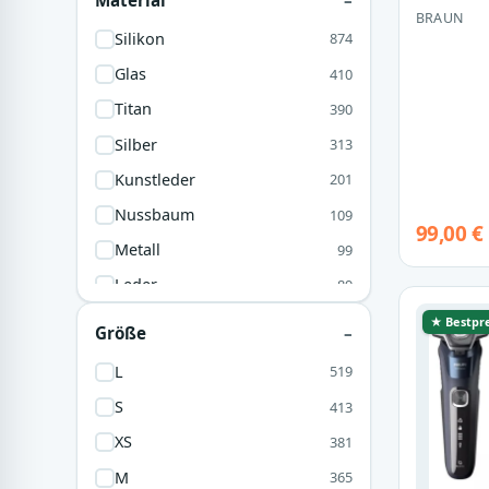
BRAUN
Wall
34
Silikon
874
Lila
26
Glas
410
Titan
390
Silber
313
Kunstleder
201
Nussbaum
109
99,00 €
Metall
99
Leder
89
Polycarbonat
82
★ Bestpre
Größe
Chrom
80
L
519
Keramik
66
S
413
Aluminium
50
XS
381
Leinen
48
M
365