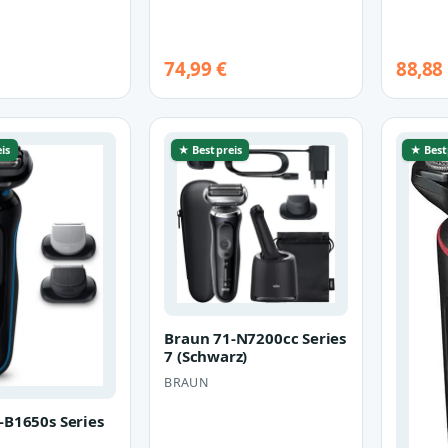
74,99 €
88,88
is
★ Bestpreis
★ Best
Braun 71-N7200cc Series
7 (Schwarz)
BRAUN
-B1650s Series