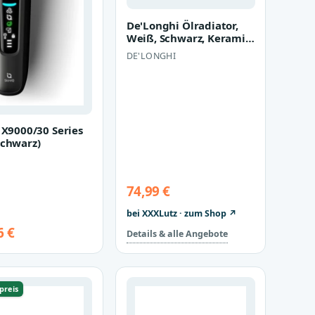
De'Longhi Ölradiator,
Weiß, Schwarz, Keramik,
Metall, Kunststoff,
DE'LONGHI
1,50…
 X9000/30 Series
Schwarz)
74,99 €
bei XXXLutz · zum Shop ↗
6 €
Details & alle Angebote
preis