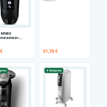
PHILIPS
r MN8X
onsrasierer
rz)
 €
51,70 €
preis
★ Bestpreis