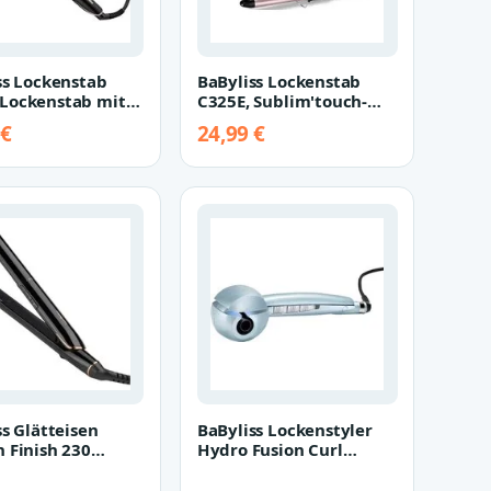
ss Lockenstab
BaByliss Lockenstab
Lockenstab mit
C325E, Sublim'touch-
r für große
Beschichtung, 25mm
 €
24,99 €
n/Welle…
mit Klammer
ss Glätteisen
BaByliss Lockenstyler
 Finish 230
Hydro Fusion Curl
sen Profi-
Secret, Keramik-
ätter, ST…
Beschichtung,…