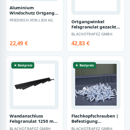
Aluminium
Windschutz Ortgang |
für Pfannenprofile
FRIEDRICH VON LIEN AG
Ortgangwinkel
Felsgranulat gezackt
1250 mm Länge für
BLACHOTRAPEZ GMBH
Storm
22,49 €
42,83 €
★ Bestpreis
★ Bestpreis
Wandanschluss
Flachkopfschrauben |
Felsgranulat 1250 mm
Befestigung
Länge für Storm
Stehfalzbleche auf
BLACHOTRAPEZ GMBH
BLACHOTRAPEZ GMBH