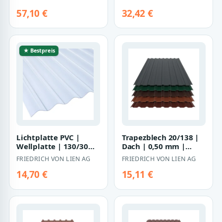
Holzunterkonstrukt…
57,10 €
32,42 €
★ Bestpreis
Lichtplatte PVC |
Trapezblech 20/138 |
Wellplatte | 130/30
Dach | 0,50 mm |
Profil 8 | 1,4 mm |
Stahl | 60 µm
FRIEDRICH VON LIEN AG
FRIEDRICH VON LIEN AG
Breite 1000…
PURAMID
14,70 €
15,11 €