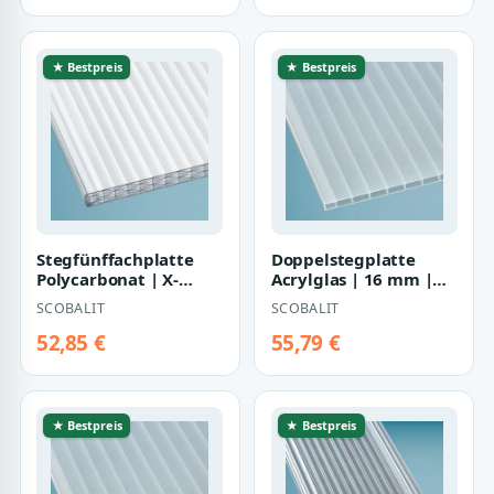
★ Bestpreis
★ Bestpreis
Stegfünffachplatte
Doppelstegplatte
Polycarbonat | X-
Acrylglas | 16 mm |
Struktur | Sun Stop |
Breite 980 mm | opal-
SCOBALIT
SCOBALIT
25 mm | Brei…
weiß
52,85 €
55,79 €
★ Bestpreis
★ Bestpreis