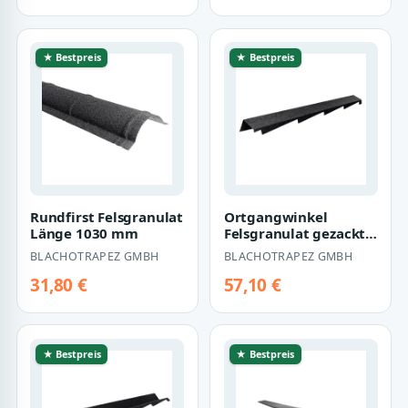
★ Bestpreis
★ Bestpreis
Rundfirst Felsgranulat
Ortgangwinkel
Länge 1030 mm
Felsgranulat gezackt
1270 mm Länge für
BLACHOTRAPEZ GMBH
BLACHOTRAPEZ GMBH
Thunder
31,80 €
57,10 €
★ Bestpreis
★ Bestpreis