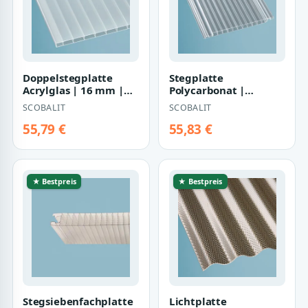
Doppelstegplatte
Stegplatte
Acrylglas | 16 mm |
Polycarbonat |
Breite 1200 mm |
Clickpaneel | 16 mm |
SCOBALIT
SCOBALIT
opal-weiß
Breite 230 mm |
glaskl…
55,79 €
55,83 €
★ Bestpreis
★ Bestpreis
Stegsiebenfachplatte
Lichtplatte