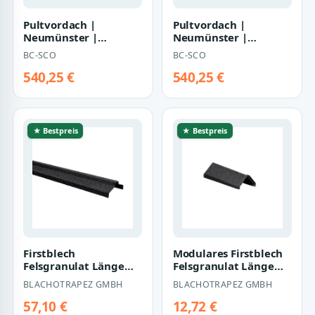
Pultvordach |
Pultvordach |
Neumünster |
Neumünster |
Edelstahloptik
anthrazit
BC-SCO
BC-SCO
540,25 €
540,25 €
★ Bestpreis
★ Bestpreis
Firstblech
Modulares Firstblech
Felsgranulat Länge
Felsgranulat Länge
1988 mm
395 mm
BLACHOTRAPEZ GMBH
BLACHOTRAPEZ GMBH
57,10 €
12,72 €