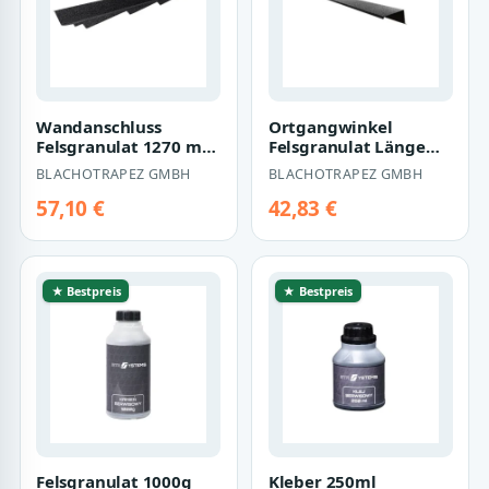
Wandanschluss
Ortgangwinkel
Felsgranulat 1270 mm
Felsgranulat Länge
Länge für Thunder
2000 mm
BLACHOTRAPEZ GMBH
BLACHOTRAPEZ GMBH
57,10 €
42,83 €
★ Bestpreis
★ Bestpreis
Felsgranulat 1000g
Kleber 250ml