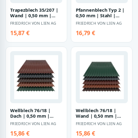
Trapezblech 35/207 |
Pfannenblech Typ 2 |
Wand | 0,50 mm |
0,50 mm | Stahl |
Stahl | 60 µm
Modullänge 350 mm |
FRIEDRICH VON LIEN AG
FRIEDRICH VON LIEN AG
PURAMID
60 µm PURAM…
15,87 €
16,79 €
Wellblech 76/18 |
Wellblech 76/18 |
Dach | 0,50 mm |
Wand | 0,50 mm |
Stahl | 60 µm
Stahl | 60 µm
FRIEDRICH VON LIEN AG
FRIEDRICH VON LIEN AG
PURAMID
PURAMID
15,86 €
15,86 €