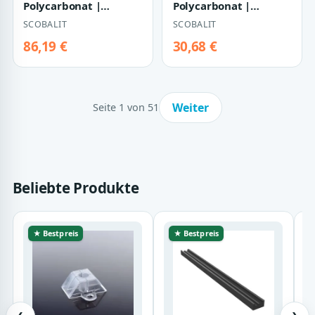
Polycarbonat |
Polycarbonat |
Clickpaneel | Thermo
Wellplatte | 76/18 |
SCOBALIT
SCOBALIT
| 40 mm | Bre…
2,6 mm | Breite 1045
m…
86,19 €
30,68 €
Weiter
Seite 1 von 51
Beliebte Produkte
★ Bestpreis
★ Bestpreis