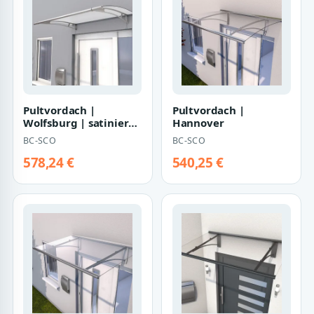
Pultvordach |
Pultvordach |
Wolfsburg | satiniert
Hannover
weiß
BC-SCO
BC-SCO
578,24 €
540,25 €