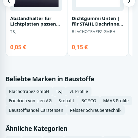
❮
❯
Abstandhalter für
Dichtgummi Unten |
1 
Lichtplatten passend
für STAHL Dachrinnen
E
zu verschiedenen
Ø 125 mm
6
T&J
BLACHOTRAPEZ GMBH
FR
Profilen
1
f
0,05 €
0,15 €
0
Beliebte Marken in Baustoffe
Blachotrapez GmbH
T&J
vL Profile
Friedrich von Lien AG
Scobalit
BC-SCO
MAAS Profile
Baustoffhandel Carstensen
Reisser Schraubentechnik
Ähnliche Kategorien