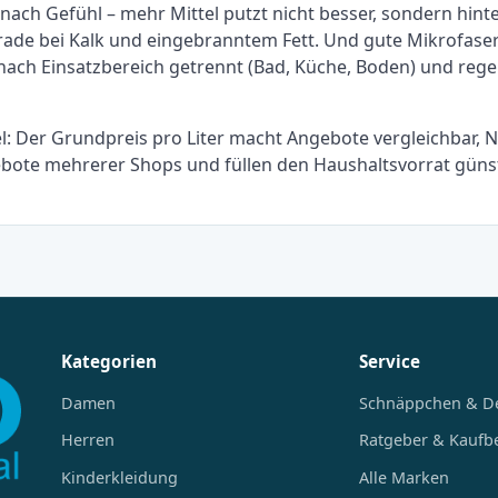
t nach Gefühl – mehr Mittel putzt nicht besser, sondern hin
erade bei Kalk und eingebranntem Fett. Und gute Mikrofase
 nach Einsatzbereich getrennt (Bad, Küche, Boden) und reg
kel: Der Grundpreis pro Liter macht Angebote vergleichbar,
ebote mehrerer Shops und füllen den Haushaltsvorrat günst
Kategorien
Service
Damen
Schnäppchen & D
Herren
Ratgeber & Kaufb
Kinderkleidung
Alle Marken