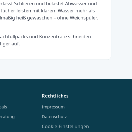
terlässt Schlieren und belastet Abwasser und
rtücher leisten mit klarem Wasser mehr als
elmäßig heiß gewaschen – ohne Weichspüler,
 Nachfüllpacks und Konzentrate schneiden
iger auf.
Rechtliches
eals
Impressum
eratung
Datenschutz
Cookie-Einstellungen