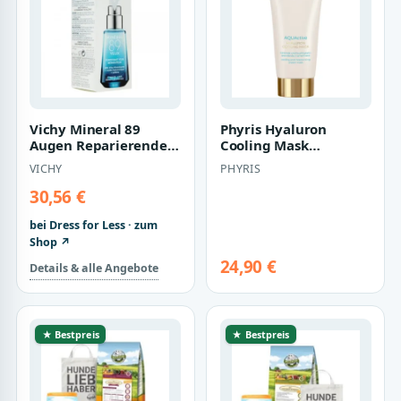
Vichy Mineral 89
Phyris Hyaluron
Augen Reparierende
Cooling Mask
Augenpflege 15ml
Hyaluron
VICHY
PHYRIS
Gesichtsmaske
30,56 €
bei Dress for Less · zum
Shop ↗
24,90 €
Details & alle Angebote
★ Bestpreis
★ Bestpreis