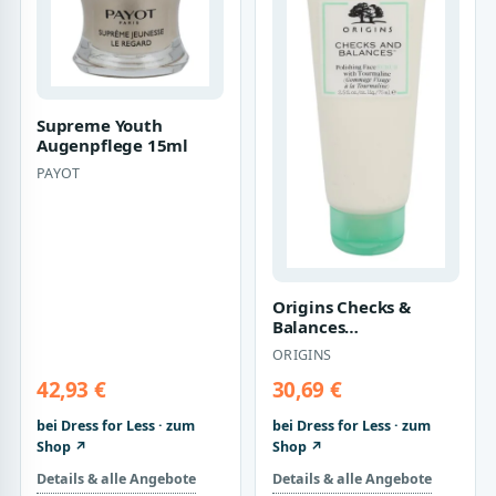
Supreme Youth
Augenpflege 15ml
PAYOT
Origins Checks &
Balances
Gesichtspeeling 75 ml
ORIGINS
42,93 €
30,69 €
bei Dress for Less · zum
bei Dress for Less · zum
Shop ↗
Shop ↗
Details & alle Angebote
Details & alle Angebote