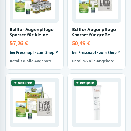
Bellfor Augenpflege-
Bellfor Augenpflege-
Sparset für kleine
Sparset für große
Hunde mit
Hunde mit
57,26 €
50,49 €
Futtermittelallergie
Futtermittelallergien
bei Fressnapf · zum Shop ↗
bei Fressnapf · zum Shop ↗
Details & alle Angebote
Details & alle Angebote
★ Bestpreis
★ Bestpreis