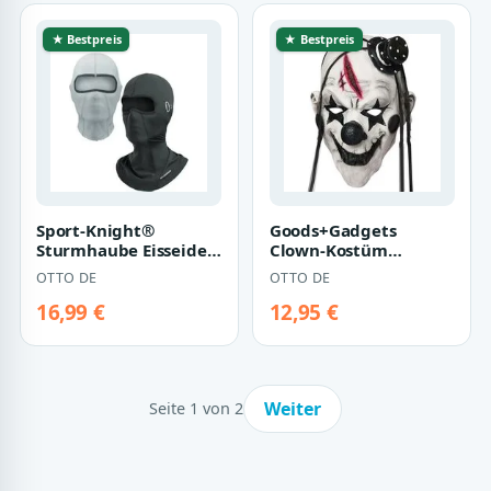
★ Bestpreis
★ Bestpreis
Sport-Knight®
Goods+Gadgets
Sturmhaube Eisseide
Clown-Kostüm
Gesichtsmaske Unisex
Realistische Horror
OTTO DE
OTTO DE
– kühlend, atmu…
Clown Maske – Perfekt
f…
16,99 €
12,95 €
Weiter
Seite 1 von 2