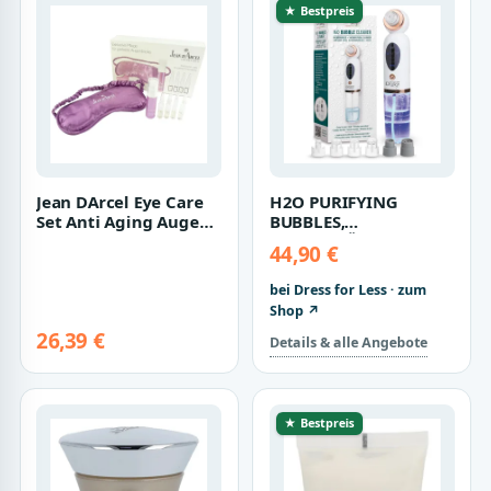
★ Bestpreis
Jean DArcel Eye Care
H2O PURIFYING
Set Anti Aging Augen
BUBBLES,
Pflege Set Kaviar Gel
MIKROBLÄSCHEN +
44,90 €
Schlaf…
VAKUUM-
GESICHTSREINIGER
bei Dress for Less · zum
Shop ↗
26,39 €
Details & alle Angebote
★ Bestpreis