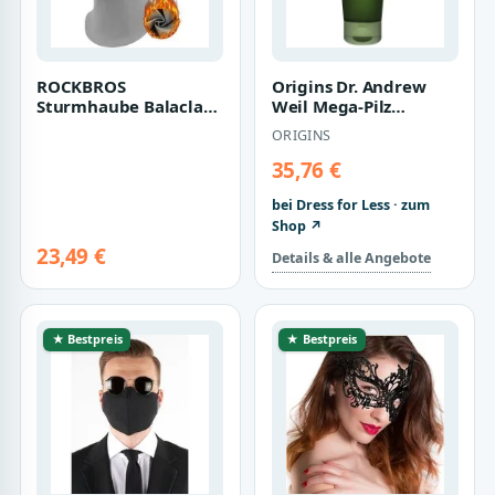
ROCKBROS
Origins Dr. Andrew
Sturmhaube Balaclava
Weil Mega-Pilz
Winter Skimaske
Beruhigende
ORIGINS
Winddichte
Gesichtsmaske für
Atmungsaktive…
empfin…
35,76 €
bei Dress for Less · zum
Shop ↗
23,49 €
Details & alle Angebote
★ Bestpreis
★ Bestpreis