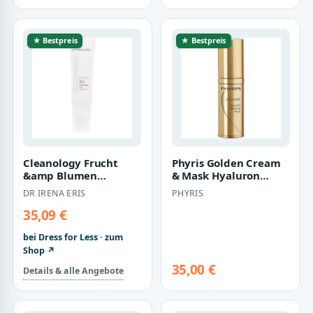
★ Bestpreis
★ Bestpreis
Cleanology Frucht
Phyris Golden Cream
&amp Blumen
& Mask Hyaluron
Gesichtspeeling 50 ml
Augenpflege
DR IRENA ERIS
PHYRIS
35,09 €
bei Dress for Less · zum
Shop ↗
35,00 €
Details & alle Angebote