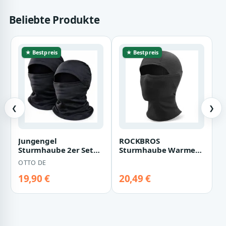
Beliebte Produkte
★ Bestpreis
★ Bestpreis
❮
❯
Jungengel
ROCKBROS
Sturmhaube 2er Set
Sturmhaube Warme
Balaclava Motorrad
Winddichte
OTTO DE
Ski Maske
Atmungsaktive
Gesichtsmask…
Sturmmaske
19,90 €
20,49 €
Damen/He…