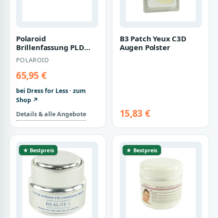
Polaroid
B3 Patch Yeux C3D
Brillenfassung PLD
Augen Polster
D463 80715 56
POLAROID
65,95 €
bei Dress for Less · zum
Shop ↗
15,83 €
Details & alle Angebote
★ Bestpreis
★ Bestpreis