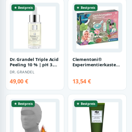
★ Bestpreis
★ Bestpreis
Dr. Grandel Triple Acid
Clementoni®
Peeling 10 % | pH 3.5-
Experimentierkasten
4.0 3-fach-Säure
Galileo,
DR. GRANDEL
Gesicht…
Gesichtsmasken selbst
machen,…
49,00 €
13,54 €
★ Bestpreis
★ Bestpreis