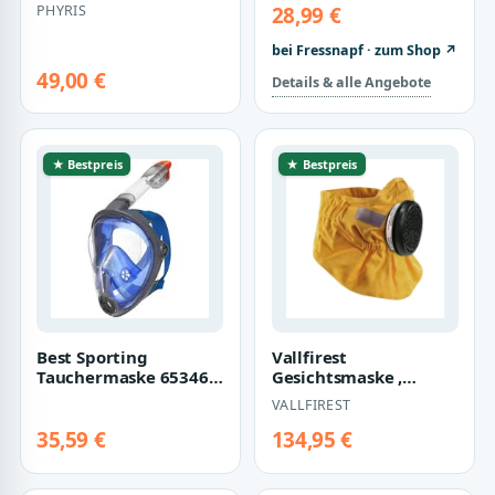
4,0 Säure
für Katzen mit
PHYRIS
28,99 €
Gesichtspeeling
Futtermittelallergie
bei Fressnapf · zum Shop ↗
49,00 €
Details & alle Angebote
★ Bestpreis
★ Bestpreis
Best Sporting
Vallfirest
Tauchermaske 65346
Gesichtsmaske ,
Gesichtsmaske, mit
Ausführung:Xtreme,
VALLFIREST
Schnochel, für Erw…
Filter:2x P3 R,
Größe:M…
35,59 €
134,95 €