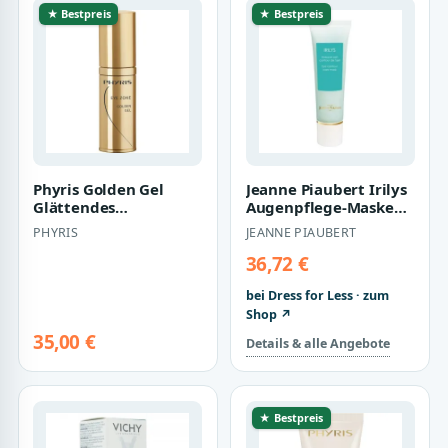
★ Bestpreis
★ Bestpreis
Phyris Golden Gel
Jeanne Piaubert Irilys
Glättendes
Augenpflege-Maske
Augenpflege Gel
30ml
PHYRIS
JEANNE PIAUBERT
36,72 €
bei Dress for Less · zum
Shop ↗
35,00 €
Details & alle Angebote
★ Bestpreis