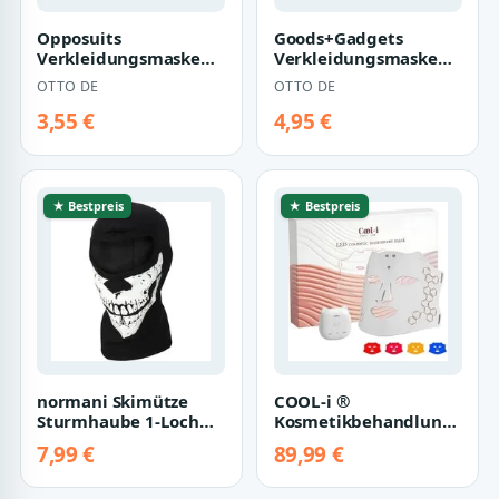
Opposuits
Goods+Gadgets
Verkleidungsmaske
Verkleidungsmaske
Black Knight
GOODS+GADGETS
OTTO DE
OTTO DE
Stoffmaske, In your
Venezianische
face, Cor…
Faschings…
3,55 €
4,95 €
★ Bestpreis
★ Bestpreis
normani Skimütze
COOL-i ®
Sturmhaube 1-Loch
Kosmetikbehandlungsgerä
aus Baumwolle mit
Kabellose LED-
7,99 €
89,99 €
Totenkopfmotiv Ge…
Gesichtsmaske –
Lichtt…