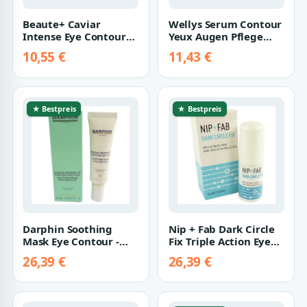
Beaute+ Caviar
Wellys Serum Contour
Intense Eye Contour
Yeux Augen Pflege
Cream Straffende
Falten Creme Anti
10,55 €
11,43 €
Augen Pflege 3 x 1…
Aging Eye Cre…
★ Bestpreis
★ Bestpreis
Darphin Soothing
Nip + Fab Dark Circle
Mask Eye Contour -
Fix Triple Action Eye
Anti Falten Augen
Cream 15ml Augen
26,39 €
26,39 €
Pflege Creme - 3…
Creme Pfl…