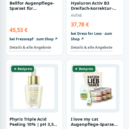
Bellfor Augenpflege-
Hyaluron Activ B3
Sparset für
Dreifach-korrektur-
mittelgroße Hunde
augenpflege 15 ml
AVÈNE
mit Futtermittelalle…
37,78 €
45,53 €
bei Dress for Less · zum
bei Fressnapf · zum Shop ↗
Shop ↗
Details & alle Angebote
Details & alle Angebote
★ Bestpreis
★ Bestpreis
Phyris Triple Acid
I love my cat
Peeling 10% | pH 3,5-
Augenpflege-Sparset