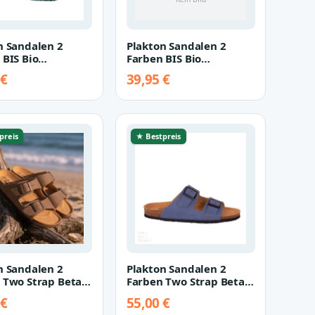
n Sandalen 2
Plakton Sandalen 2
 BIS Bio
Farben BIS Bio
on blau 41
Champion schwarz 41
 €
39,95 €
preis
★ Bestpreis
n Sandalen 2
Plakton Sandalen 2
 Two Strap Beta
Farben Two Strap Beta
braun 40
Tapir blau 42
 €
55,00 €