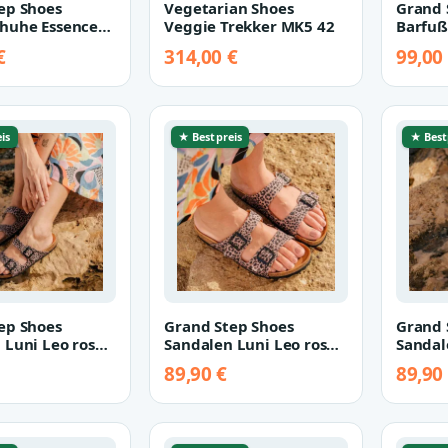
ep Shoes
Vegetarian Shoes
Grand 
huhe Essence
Veggie Trekker MK5 42
Barfuß
7
light b
€
314,00 €
99,00
is
★ Bestpreis
★ Best
ep Shoes
Grand Step Shoes
Grand 
 Luni Leo rosa
Sandalen Luni Leo rosa
Sandal
39
40
89,90 €
89,90