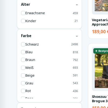
Alter
Erwachsene
459
Vegetari
Kinder
21
Approach
189,00 
Farbe
Schwarz
2498
★ Bestpre
Blau
818
Braun
792
Weiß
693
Beige
591
Grau
543
Rot
436
Shoezuu 
Rosa
281
Brogue 3
Grün
249