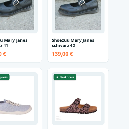
u Mary Janes
Shoezuu Mary Janes
z 41
schwarz 42
0 €
139,00 €
preis
★ Bestpreis