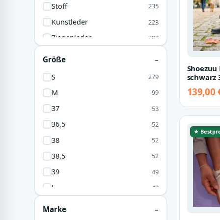
Stoff
235
Kunstleder
223
Ziegenleder
208
Baumwolle
161
Größe
Shoezuu 
Gummi
142
S
schwarz 
279
Obermaterial Aus Leder
128
139,00 
M
99
Polyester
121
37
53
Silber
94
36,5
52
★ Bestpre
Filz
78
38
52
Ton
77
38,5
52
Synthetik
72
39
49
Obermaterial: Leder
52
L
49
30% Polyester
50
40
47
Marke
Kautschuk
46
40,5
44