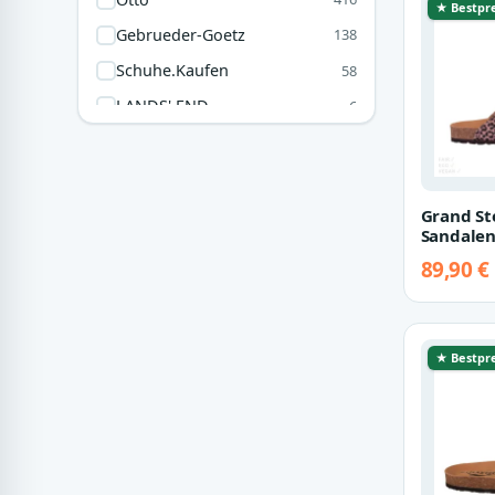
★ Bestpre
Michael Kors
56
Gebrueder-Goetz
138
Hi-Tec
47
Schuhe.kaufen
58
SeaVees
41
LANDS' END
6
Crocs
35
Picksport
1
Nurdie
1
Grand St
Sandalen
42
89,90 €
★ Bestpre