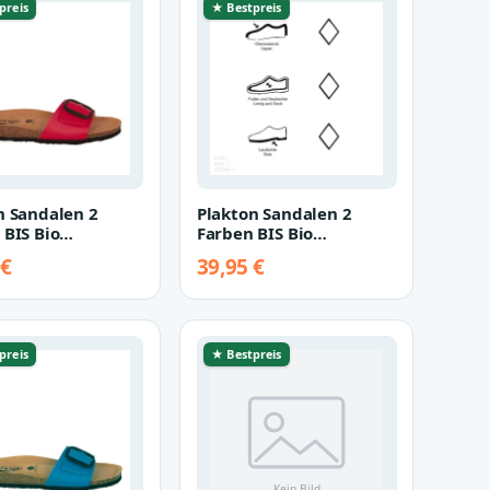
preis
★ Bestpreis
n Sandalen 2
Plakton Sandalen 2
 BIS Bio
Farben BIS Bio
on rot 37
Champion schwarz 37
 €
39,95 €
preis
★ Bestpreis