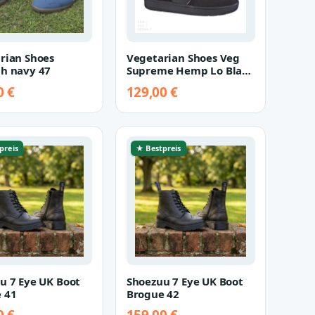
rian Shoes
Vegetarian Shoes Veg
h navy 47
Supreme Hemp Lo Black
47
0 €
129,00 €
preis
★ Bestpreis
u 7 Eye UK Boot
Shoezuu 7 Eye UK Boot
 41
Brogue 42