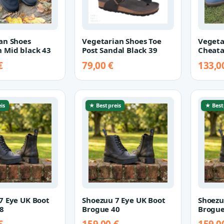
an Shoes
Vegetarian Shoes Toe
Vegeta
 Mid black 43
Post Sandal Black 39
Cheata
€
79,00 €
133,0
is
★ Bestpreis
★ Best
7 Eye UK Boot
Shoezuu 7 Eye UK Boot
Shoezu
8
Brogue 40
Brogue