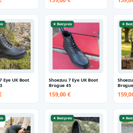
€
159,00 €
159,0
is
★ Bestpreis
★ Best
7 Eye UK Boot
Shoezuu 7 Eye UK Boot
Shoezu
3
Brogue 45
Brogue
€
159,00 €
159,0
is
★ Bestpreis
★ Best