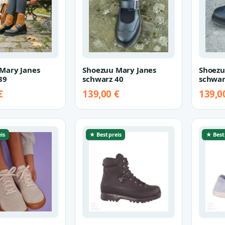
Mary Janes
Shoezuu Mary Janes
Shoezu
39
schwarz 40
schwar
€
139,00 €
139,0
is
★ Bestpreis
★ Best