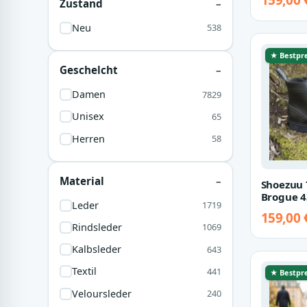
159,00 
Zustand
Lila
193
Neu
538
Hellgrau
108
★ Bestpre
Dunkelbraun
96
Geschelcht
Dunkelblau
86
Damen
7829
Orange
83
Unisex
65
Gold
78
Herren
58
Gelb
48
Dunkelrot
42
Material
Shoezuu 
Natural
39
Brogue 4
Leder
1719
159,00 
Olive
29
Rindsleder
1069
Pink
23
Kalbsleder
643
Textil
441
★ Bestpre
Veloursleder
240