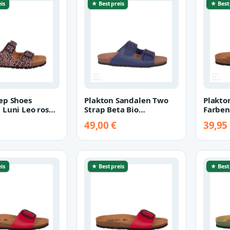
is
★ Bestpreis
★ Best
ep Shoes
Plakton Sandalen Two
Plakto
 Luni Leo rosa
Strap Beta Bio
Farben
Champion
Champi
49,00 €
39,95
is
★ Bestpreis
★ Best