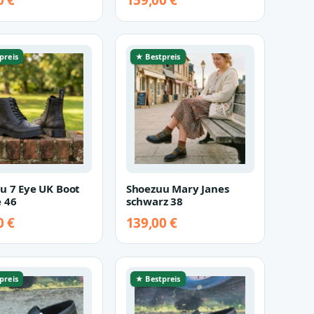
0 €
159,00 €
preis
★ Bestpreis
u 7 Eye UK Boot
Shoezuu Mary Janes
 46
schwarz 38
0 €
139,00 €
preis
★ Bestpreis