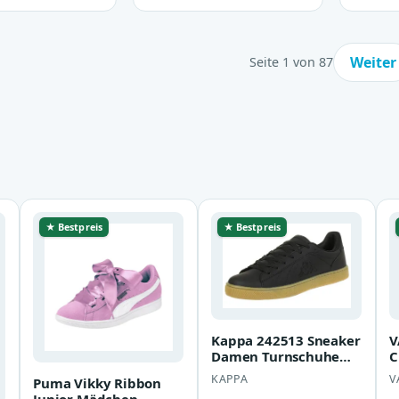
Weiter
Seite 1 von 87
★ Bestpreis
★ Bestpreis
Kappa 242513 Sneaker
V
Damen Turnschuhe
C
Schuhe schwarz
D
KAPPA
V
Puma Vikky Ribbon
K
Junior Mädchen