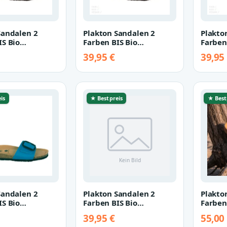
Sandalen 2
Plakton Sandalen 2
Plakto
IS Bio
Farben BIS Bio
Farben
 rot 38
Champion rot 39
Champi
39,95 €
39,95
is
★ Bestpreis
★ Best
Sandalen 2
Plakton Sandalen 2
Plakto
IS Bio
Farben BIS Bio
Farben
n blau 42
Champion schwarz 42
Tapir 
39,95 €
55,00