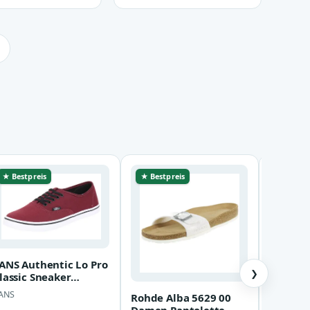
★ Bestpreis
★ Bestpreis
★ Bestp
ANS Authentic Lo Pro
❯
lassic Sneaker
amen Schuhe
ANS
Rohde Alba 5629 00
Skecher
lassiker Tunschuhe
Damen Pantolette
Womens