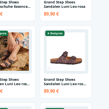
Step Shoes
Grand Step Shoes
schuhe Essence
Sandalen Luni Leo rosa
lue 40
 €
89,90 €
preis
★ Bestpreis
Step Shoes
Grand Step Shoes
en Luni Leo rosa
Sandalen Luni Leo rosa
41
 €
89,90 €