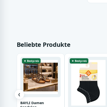
Beliebte Produkte
★ Bestpreis
★ Bestpreis
❮
BAYLI Damen
Sandalen