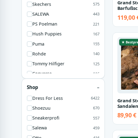
Grand St
Skechers
575
Obermaterial Aus Textil
45
Barfußsc
41
33
nature 3
SALEWA
443
119,00 
42
26
PS Poelman
221
36
24
Hush Puppies
167
Stück
16
★ Bestpre
Puma
155
XL
16
Rohde
140
42,5
15
Tommy Hilfiger
125
UNI
14
Converse
116
43
9
Toms Shoes
108
Shop
35
8
Tamaris
104
Dress For Less
6422
Gr. 35
6
Grand St
GUGGEN Mountain
83
Sandalen
Shoezuu
670
38
Vans
65
89,90 €
Sneakerprofi
557
Josef Seibel
61
Salewa
459
Guess
60
Otto
416