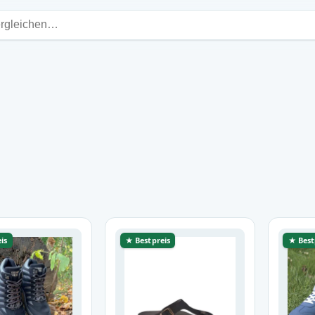
is
★ Bestpreis
★ Best