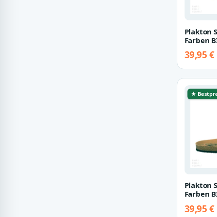
Plakton 
Farben B
Champion
39,95 €
★ Bestpre
Plakton 
Farben B
Champio
39,95 €