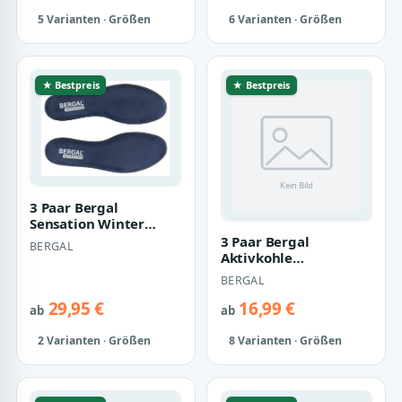
5 Varianten · Größen
6 Varianten · Größen
★ Bestpreis
★ Bestpreis
3 Paar Bergal
Sensation Winter
Herren Einlegesohle
3 Paar Bergal
BERGAL
Sohle Visko Schaum…
Aktivkohle
Einlegesohle Sommer
BERGAL
Sohle Textilgewebe Gr.
36…
29,95 €
16,99 €
ab
ab
2 Varianten · Größen
8 Varianten · Größen