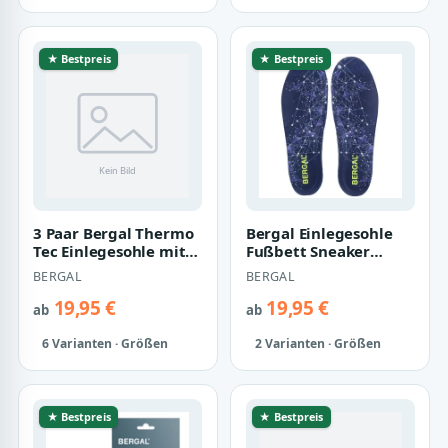
★ Bestpreis
★ Bestpreis
3 Paar Bergal Thermo
Bergal Einlegesohle
Tec Einlegesohle mit
Fußbett Sneaker
mehrfacher
GelMotion 3 Gr. 36-47
BERGAL
BERGAL
Kälteisolierung f…
Unisex
19,95 €
19,95 €
ab
ab
6 Varianten · Größen
2 Varianten · Größen
★ Bestpreis
★ Bestpreis