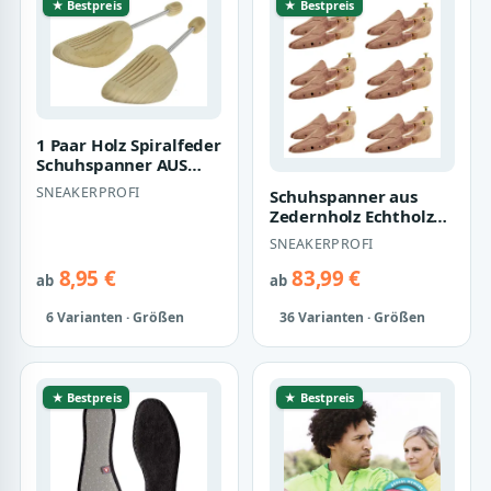
★ Bestpreis
★ Bestpreis
1 Paar Holz Spiralfeder
Schuhspanner AUS
HOCHWERTIGEM
SNEAKERPROFI
Schuhspanner aus
HOLZ Echtholz NE…
Zedernholz Echtholz
für Damen und
SNEAKERPROFI
Herren mit Doppelfe…
8,95 €
83,99 €
ab
ab
6 Varianten · Größen
36 Varianten · Größen
★ Bestpreis
★ Bestpreis