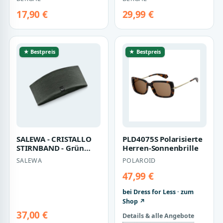
Einlegesohle…
Einlegesohle…
17,90 €
29,99 €
★ Bestpreis
★ Bestpreis
SALEWA - CRISTALLO
PLD4075S Polarisierte
STIRNBAND - Grün
Herren-Sonnenbrille
(Gr.UNI58)
SALEWA
POLAROID
47,99 €
bei Dress for Less · zum
Shop ↗
37,00 €
Details & alle Angebote