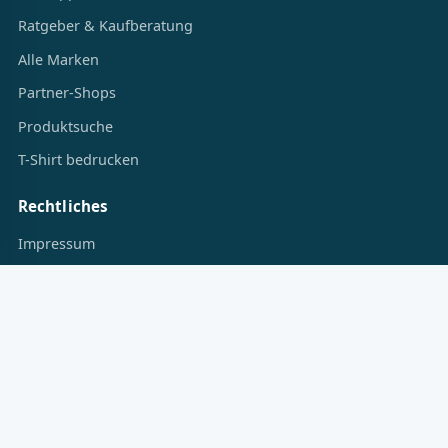
Ratgeber & Kaufberatung
Alle Marken
Partner-Shops
Produktsuche
T-Shirt bedrucken
Rechtliches
Impressum
Datenschutz
Cookie-Einstellungen
© 2026 Locedo. Alle Angaben ohne Gewähr.
* Preise können sich seit der letzten Aktualisierung geändert haben.
Maßgeblich ist der Preis im Partner-Shop.