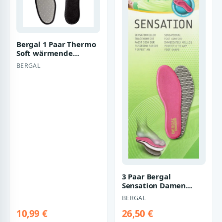
Bergal 1 Paar Thermo
Soft wärmende
Winter Schuh-Einlage,
BERGAL
Einlegesohle…
3 Paar Bergal
Sensation Damen
Einlegesohle Sohle
BERGAL
Visko Schaum Gr. 36-
4…
10,99 €
26,50 €