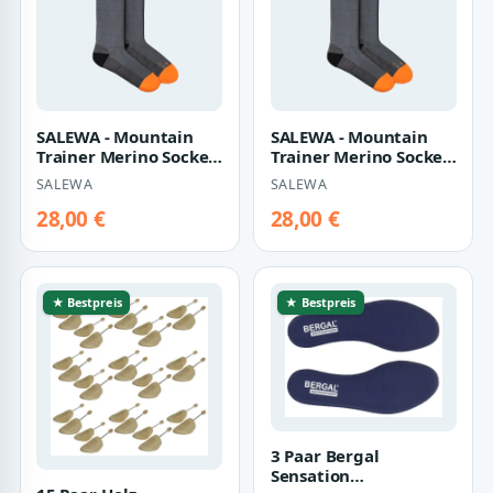
SALEWA - Mountain
SALEWA - Mountain
Trainer Merino Socken
Trainer Merino Socken
Herren - Grau (Gr.45-
Herren - Grau (Gr.42-
SALEWA
SALEWA
47)
44)
28,00 €
28,00 €
★ Bestpreis
★ Bestpreis
3 Paar Bergal
Sensation