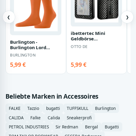
❮
❯
ibettertec Mini
F
Geldbörse
S
Burlington -
Portemonnaie
sc
OTTO DE
F
Burlington Lord
Geldbörsen
Herren carrot orange -
Herren,mit RFID Bloc…
BURLINGTON
Gr. - 43
5,99 €
5,99 €
6
Beliebte Marken in Accessoires
FALKE
Tazzio
bugatti
TUFFSKULL
Burlington
CALIDA
Falke
Calida
Sneakerprofi
PETROL INDUSTRIES
Sir Redman
Bergal
Bugatti