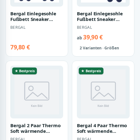
Bergal Einlegesohle
Bergal Einlegesohle
Fußbett Sneaker
Fußbett Sneaker
GelMotion 3 Gr. 36-47
GelMotion 3 Gr. 36-47
BERGAL
BERGAL
Unisex 4er P…
Unisex 2er P…
39,90 €
ab
79,80 €
2 Varianten · Größen
★ Bestpreis
★ Bestpreis
Bergal 2 Paar Thermo
Bergal 4 Paar Thermo
Soft wärmende
Soft wärmende
Winter Schuh-Einlage,
Winter Schuh-Einlage,
BERGAL
BERGAL