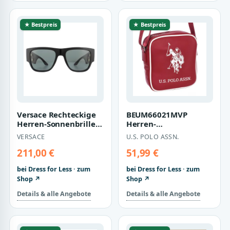
★ Bestpreis
★ Bestpreis
Versace Rechteckige
BEUM66021MVP
Herren-Sonnenbrille
Herren-
in Schwarz und
Umhängetasche
VERSACE
U.S. POLO ASSN.
Dunkelgrau
211,00 €
51,99 €
bei Dress for Less · zum
bei Dress for Less · zum
Shop ↗
Shop ↗
Details & alle Angebote
Details & alle Angebote