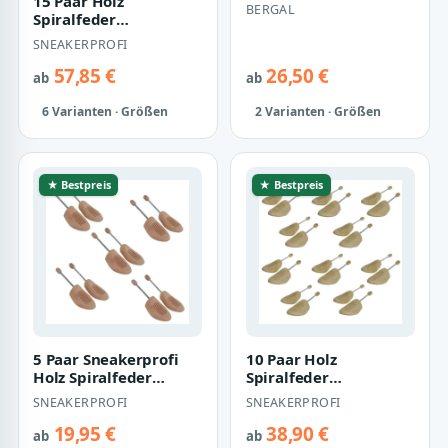
15 Paar Holz
Einlegesohle Sohle
BERGAL
Spiralfeder
Visko Schaum Gr. 36-46
Schuhspanner AUS
Memo…
SNEAKERPROFI
Echtholz von Gr. 36-48
Herre…
57,85 €
26,50 €
ab
ab
6 Varianten · Größen
2 Varianten · Größen
★ Bestpreis
★ Bestpreis
5 Paar Sneakerprofi
10 Paar Holz
Holz Spiralfeder
Spiralfeder
Schuhspanner AUS
Schuhspanner AUS
SNEAKERPROFI
SNEAKERPROFI
HOCHWERTIGEM
Echtholz von Gr. 36-48
HOL…
Herre…
19,95 €
38,90 €
ab
ab