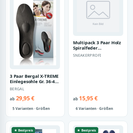
Multipack 3 Paar Holz
Spiralfeder
Schuhspanner von Gr.
SNEAKERPROFI
36-48 (Set von…
3 Paar Bergal X-TREME
Einlegesohle Gr. 36-46
dämpfende Sohle
BERGAL
(Weiches,…
29,95 €
15,95 €
ab
ab
5 Varianten · Größen
6 Varianten · Größen
★ Bestpreis
★ Bestpreis