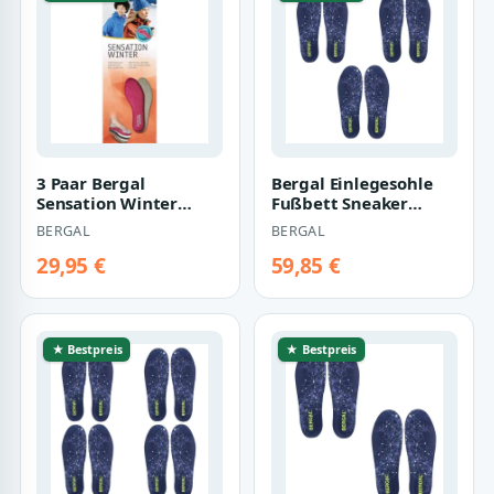
3 Paar Bergal
Bergal Einlegesohle
Sensation Winter
Fußbett Sneaker
Damen Einlegesohle
GelMotion 3 Gr. 36-47
BERGAL
BERGAL
Visko Gr. 36-42 Memo…
Unisex 3er P…
29,95 €
59,85 €
★ Bestpreis
★ Bestpreis