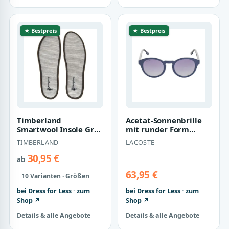
★ Bestpreis
★ Bestpreis
Timberland
Acetat-Sonnenbrille
Smartwool Insole Grey
mit runder Form
Herren Accessoires
L952SRG Herren
TIMBERLAND
LACOSTE
30,95 €
ab
63,95 €
10 Varianten · Größen
bei Dress for Less · zum
bei Dress for Less · zum
Shop ↗
Shop ↗
Details & alle Angebote
Details & alle Angebote