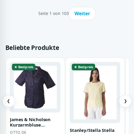
Weiter
Seite 1 von 103
Beliebte Produkte
★ Bestpreis
★ Bestpreis
❮
❯
James & Nicholson
H
Kurzarmbluse
S
Stanley/Stella Stella
Pflegeleichte Damen
E
OTTO DE
H