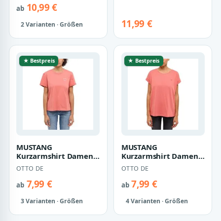
10,99 €
ab
11,99 €
2 Varianten · Größen
★ Bestpreis
★ Bestpreis
MUSTANG
MUSTANG
Kurzarmshirt Damen
Kurzarmshirt Damen
Style Monroe
Style Lesley
OTTO DE
OTTO DE
7,99 €
7,99 €
ab
ab
3 Varianten · Größen
4 Varianten · Größen