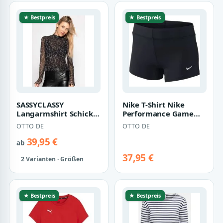
★ Bestpreis
★ Bestpreis
SASSYCLASSY
Nike T-Shirt Nike
Langarmshirt Schickes
Performance Game
Leo-Mesh Damen Top
Short Damen Tights
OTTO DE
OTTO DE
Transparente Lang…
Damen Polyester
39,95 €
ab
37,95 €
2 Varianten · Größen
★ Bestpreis
★ Bestpreis