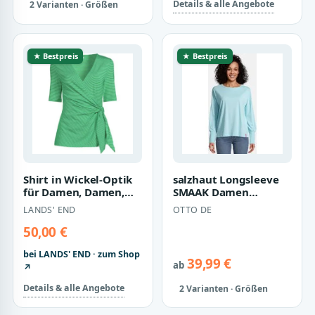
Details & alle Angebote
2 Varianten · Größen
★ Bestpreis
★ Bestpreis
Shirt in Wickel-Optik
salzhaut Longsleeve
für Damen, Damen,
SMAAK Damen
size: regular, Grün, by
normale Passform
LANDS' END
OTTO DE
Lands'…
Longsleeve Damen –
ge…
50,00 €
bei LANDS' END · zum Shop
39,99 €
ab
↗
Details & alle Angebote
2 Varianten · Größen