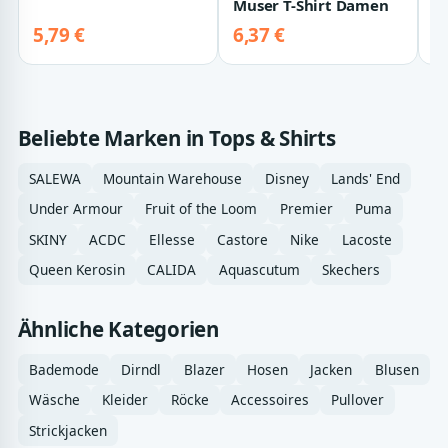
Muser T-Shirt Damen
Bluse mit Easy Care…
5,79 €
6,37 €
7
Beliebte Marken in Tops & Shirts
SALEWA
Mountain Warehouse
Disney
Lands' End
Under Armour
Fruit of the Loom
Premier
Puma
SKINY
ACDC
Ellesse
Castore
Nike
Lacoste
Queen Kerosin
CALIDA
Aquascutum
Skechers
Ähnliche Kategorien
Bademode
Dirndl
Blazer
Hosen
Jacken
Blusen
Wäsche
Kleider
Röcke
Accessoires
Pullover
Strickjacken