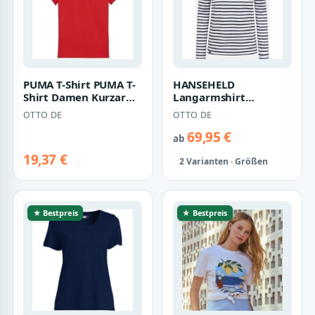
PUMA T-Shirt PUMA T-
HANSEHELD
Shirt Damen Kurzarm-
Langarmshirt
Shirts Damen
Streifenshirt Damen
OTTO DE
OTTO DE
Baumwolle
69,95 €
ab
19,37 €
2 Varianten · Größen
★ Bestpreis
★ Bestpreis