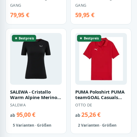
94NORI SHIRT -
94NORI SHIRT -
GANG
GANG
oversized fit silver
oversized fit smoked
grey
sea wash
79,95 €
59,95 €
★ Bestpreis
★ Bestpreis
SALEWA - Cristallo
PUMA Poloshirt PUMA
Warm Alpine Merino
teamGOAL Casuals
Responsive Kurzarm
Poloshirt Damen Polos
SALEWA
OTTO DE
Baselayer Dam…
Damen Baumw…
95,00 €
25,26 €
ab
ab
5 Varianten · Größen
2 Varianten · Größen