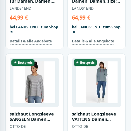
für Damen, Damen,
Damen, Damen, size:
size: regular, Blau,
regular, Schwarz,
LANDS' END
LANDS' END
Baumwolle,…
Baumwolle,…
44,99 €
64,99 €
bei LANDS' END · zum Shop
bei LANDS' END · zum Shop
↗
↗
Details & alle Angebote
Details & alle Angebote
★ Bestpreis
★ Bestpreis
salzhaut Longsleeve
salzhaut Longsleeve
SANGELN Damen
VATTING Damen
Relaxed-Fit
Relaxed-Fit
OTTO DE
OTTO DE
Longsleeve Damen –
Longsleeve Damen –