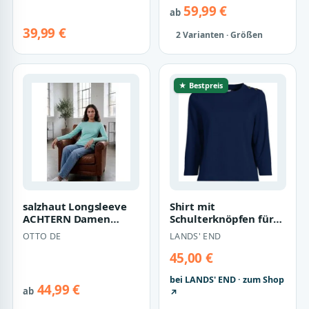
gemüt…
gemüt…
59,99 €
ab
39,99 €
2 Varianten · Größen
★ Bestpreis
salzhaut Longsleeve
Shirt mit
ACHTERN Damen
Schulterknöpfen für
Relaxed-Fit
Damen, Damen, size:
OTTO DE
LANDS' END
Longsleeve Damen –
regular, Blau,
gemüt…
Baumw…
45,00 €
bei LANDS' END · zum Shop
44,99 €
ab
↗