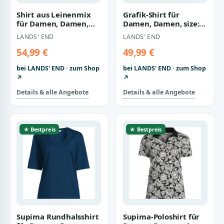
Shirt aus Leinenmix
Grafik-Shirt für
für Damen, Damen,
Damen, Damen, size:
size: regular, Pink, by
regular, Elfenbein,
LANDS' END
LANDS' END
Lands' E…
Baumwolle, by…
54,99 €
49,99 €
bei LANDS' END · zum Shop
bei LANDS' END · zum Shop
↗
↗
Details & alle Angebote
Details & alle Angebote
★ Bestpreis
★ Bestpreis
Supima Rundhalsshirt
Supima-Poloshirt für