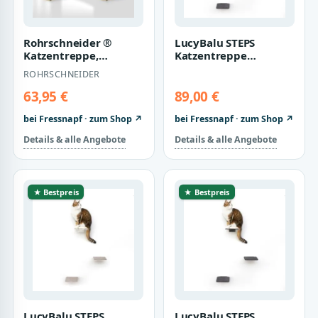
Rohrschneider ®
LucyBalu STEPS
Katzentreppe,
Katzentreppe
Wandelement für
anthrazit L
ROHRSCHNEIDER
Katzen mit starkem
Sisal…
63,95 €
89,00 €
bei Fressnapf · zum Shop ↗
bei Fressnapf · zum Shop ↗
Details & alle Angebote
Details & alle Angebote
★ Bestpreis
★ Bestpreis
LucyBalu STEPS
LucyBalu STEPS