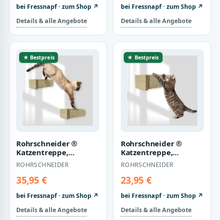
bei Fressnapf · zum Shop ↗
bei Fressnapf · zum Shop ↗
Details & alle Angebote
Details & alle Angebote
★ Bestpreis
★ Bestpreis
Rohrschneider ®
Rohrschneider ®
Katzentreppe,
Katzentreppe,
Wandelement für
Wandelement für
ROHRSCHNEIDER
ROHRSCHNEIDER
Katzen mit starkem
Katzen mit starkem
Sisal…
Sisal…
35,95 €
23,95 €
bei Fressnapf · zum Shop ↗
bei Fressnapf · zum Shop ↗
Details & alle Angebote
Details & alle Angebote