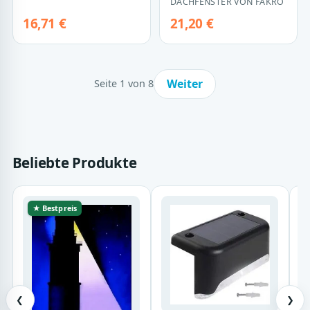
DACHFENSTER VON FAKRO
16,71 €
21,20 €
Weiter
Seite 1 von 8
Beliebte Produkte
★ Bestpreis
❮
❯