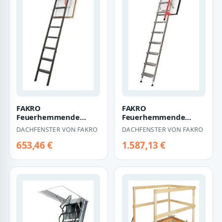
FAKRO
FAKRO
Feuerhemmende
Feuerhemmende
Bodentreppe LMF 60
Bodentreppe LMF 120
DACHFENSTER VON FAKRO
DACHFENSTER VON FAKRO
aus Metall
aus Metall
653,46 €
1.587,13 €