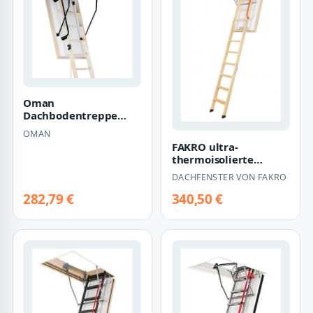
Oman
Dachbodentreppe
Bodentreppe Polar
OMAN
FAKRO ultra-
thermoisolierte
Bodentreppe aus Holz
DACHFENSTER VON FAKRO
LWT
282,79 €
340,50 €