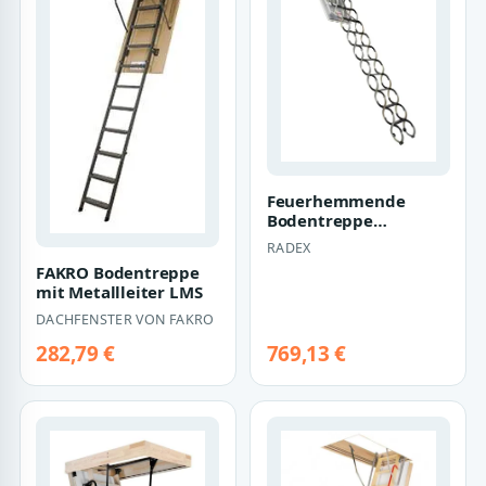
Feuerhemmende
Bodentreppe
Scherentreppe EI 60 –
RADEX
Feuerwiderstandsklass…
FAKRO Bodentreppe
mit Metallleiter LMS
DACHFENSTER VON FAKRO
282,79 €
769,13 €