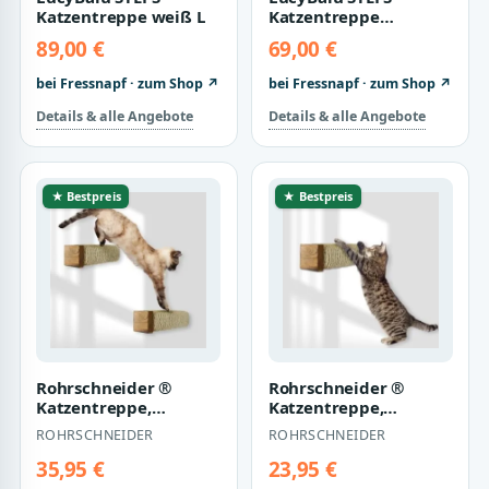
Katzentreppe weiß L
Katzentreppe
anthrazit S
89,00 €
69,00 €
bei Fressnapf · zum Shop ↗
bei Fressnapf · zum Shop ↗
Details & alle Angebote
Details & alle Angebote
★ Bestpreis
★ Bestpreis
Rohrschneider ®
Rohrschneider ®
Katzentreppe,
Katzentreppe,
Wandelement für
Wandelement für
ROHRSCHNEIDER
ROHRSCHNEIDER
Katzen mit starkem
Katzen mit starkem
Sisal…
Sisal…
35,95 €
23,95 €