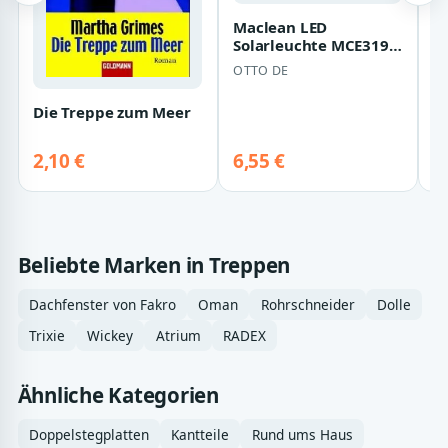
Maclean LED
D
Solarleuchte MCE319,
N
neutralweiß, Solar LED
OTTO DE
D
Lampe für Terr…
Die Treppe zum Meer
2,10 €
6,55 €
5
Beliebte Marken in Treppen
Dachfenster von Fakro
Oman
Rohrschneider
Dolle
Trixie
Wickey
Atrium
RADEX
Ähnliche Kategorien
Doppelstegplatten
Kantteile
Rund ums Haus