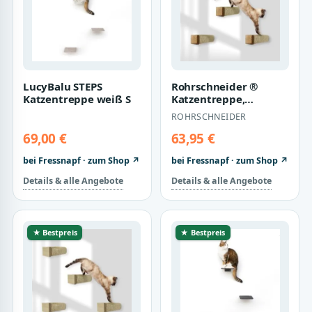
LucyBalu STEPS
Rohrschneider ®
Katzentreppe weiß S
Katzentreppe,
Wandelement für
ROHRSCHNEIDER
Katzen mit starkem
Sisal…
69,00 €
63,95 €
bei Fressnapf · zum Shop ↗
bei Fressnapf · zum Shop ↗
Details & alle Angebote
Details & alle Angebote
★ Bestpreis
★ Bestpreis