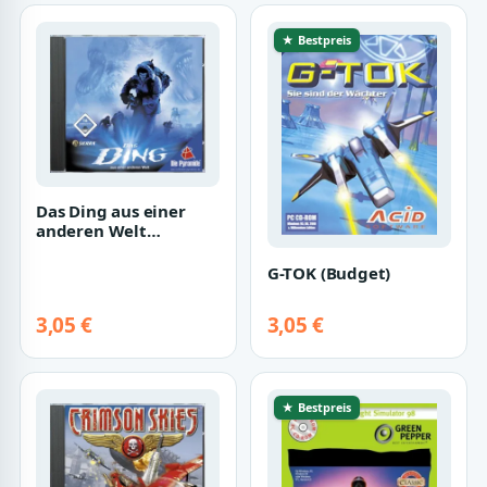
★ Bestpreis
Das Ding aus einer
anderen Welt
[Software Pyramide]
G-TOK (Budget)
3,05 €
3,05 €
★ Bestpreis