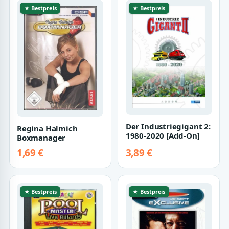
★ Bestpreis
★ Bestpreis
Der Industriegigant 2:
Regina Halmich
1980-2020 [Add-On]
Boxmanager
1,69 €
3,89 €
★ Bestpreis
★ Bestpreis