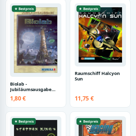
★ Bestpreis
★ Bestpreis
Raumschiff Halcyon
Sun
Biolab -
Jubiläumsausgabe
inkl. Lösungsweg
1,80 €
11,75 €
★ Bestpreis
★ Bestpreis