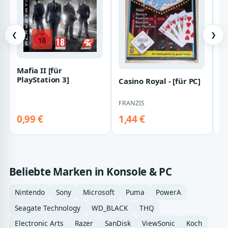
❮
❯
M
Mafia II [für
PlayStation 3]
Casino Royal - [für PC]
A
FRANZIS
0,99 €
1,44 €
1
Beliebte Marken in Konsole & PC
Nintendo
Sony
Microsoft
Puma
PowerA
Seagate Technology
WD_BLACK
THQ
Electronic Arts
Razer
SanDisk
ViewSonic
Koch