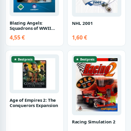
Blazing Angels:
NHL 2001
Squadrons of WWII
[Ubi Soft eXclusive]
4,55 €
1,60 €
★ Bestpreis
★ Bestpreis
Age of Empires 2: The
Conquerors Expansion
Racing Simulation 2