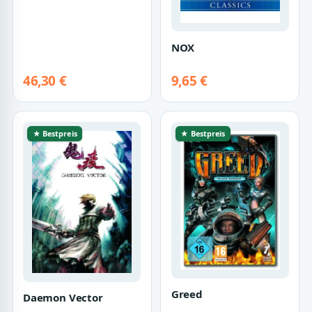
Lösungsbuch /
Offizieller Spieleber…
NOX
46,30 €
9,65 €
★ Bestpreis
★ Bestpreis
Greed
Daemon Vector