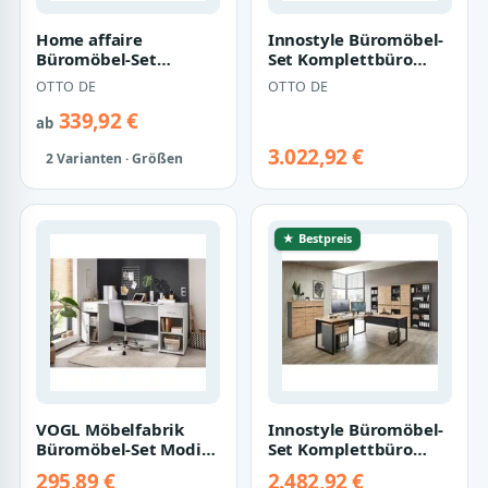
Home affaire
Innostyle Büromöbel-
Büromöbel-Set
Set Komplettbüro
CiTY/GiRON, (Set)
MEMPHIS III 11-teilig
OTTO DE
OTTO DE
Front Artis…
339,92 €
ab
3.022,92 €
2 Varianten · Größen
★ Bestpreis
VOGL Möbelfabrik
Innostyle Büromöbel-
Büromöbel-Set Modila,
Set Komplettbüro
(Set, 3-tlg), Set 3 tlg.
MEMPHIS XI 9-teilig
295,89 €
2.482,92 €