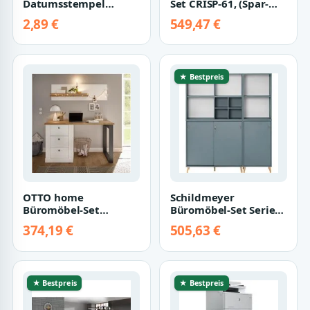
Datumsstempel
Set CRISP-61, (Spar-
vernickeltes
Set, 4-tlg.,
2,89 €
549,47 €
Metallgehäuse 5 x 30
Schreibtisch Regal…
m…
★ Bestpreis
OTTO home
Schildmeyer
Büromöbel-Set
Büromöbel-Set Serie
Westminster, im
500, Büromöbel-Set-5-
374,19 €
505,63 €
romantischen
tlg., Made in Ger…
Landhausstil, exc…
★ Bestpreis
★ Bestpreis