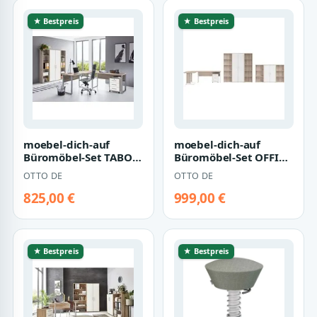
★ Bestpreis
★ Bestpreis
moebel-dich-auf
moebel-dich-auf
Büromöbel-Set TABOR
Büromöbel-Set OFFICE
PRO Set 3,
LINE, (Komplett-Set, 8-
OTTO DE
OTTO DE
(abschließbar,
tlg., Wink…
Metallgr…
825,00 €
999,00 €
★ Bestpreis
★ Bestpreis