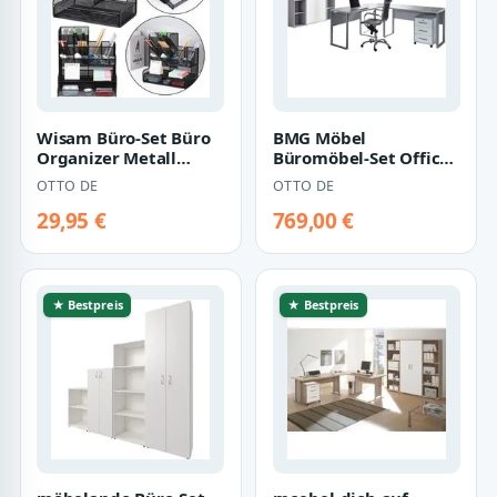
Wisam Büro-Set Büro
BMG Möbel
Organizer Metall
Büromöbel-Set Office
Schwarz Schreibtisch
Edition Set 2, (Büro
OTTO DE
OTTO DE
Ordnung
Set, 5 tlg., Front…
29,95 €
769,00 €
★ Bestpreis
★ Bestpreis