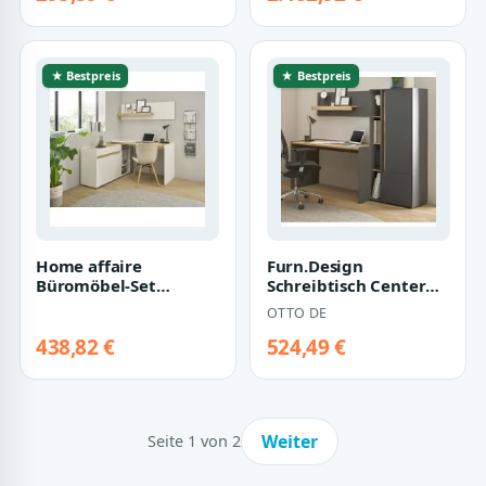
Gesamt…
Front Artisan…
★ Bestpreis
★ Bestpreis
Home affaire
Furn.Design
Büromöbel-Set
Schreibtisch Center
CiTY/GiRON, (Set, 4-
(Büromöbel Set, 4-
OTTO DE
tlg)
teilig inklusive Sch…
438,82 €
524,49 €
Weiter
Seite 1 von 2