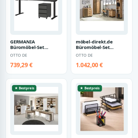
GERMANIA
möbel-direkt.de
Büromöbel-Set
Büromöbel-Set
Lemont, (2-tlg), Set
Lamelo in Eiche Wotan
OTTO DE
OTTO DE
bestehend aus
und Schwarz matt,…
höhenverstel…
739,29 €
1.042,00 €
★ Bestpreis
★ Bestpreis