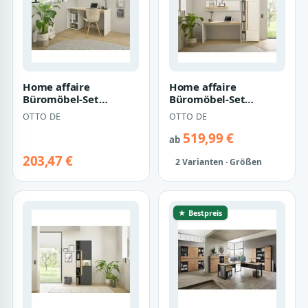
Home affaire
Home affaire
Büromöbel-Set
Büromöbel-Set
CiTY/GiRON, (Set, 2-
CiTY/GiRON, (Set, 4-
OTTO DE
OTTO DE
tlg)
tlg)
519,99 €
ab
203,47 €
2 Varianten · Größen
★ Bestpreis