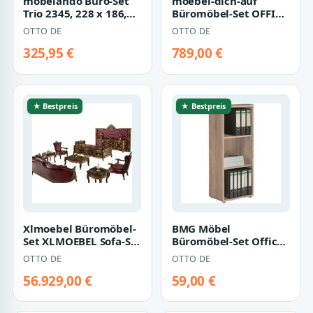
möbelando Büro-Set
moebel-dich-auf
Trio 2345, 228 x 186,5
Büromöbel-Set OFFICE
x 34,5 cm (B/H/T)
LINE, (Spar-Set, 5-tlg.,
OTTO DE
OTTO DE
Winkelsc…
325,95 €
789,00 €
★ Bestpreis
★ Bestpreis
Xlmoebel Büromöbel-
BMG Möbel
Set XLMOEBEL Sofa-Set
Büromöbel-Set Office
in Bordeaux mit
Edition Büromöbel
OTTO DE
OTTO DE
Lederpolsteru…
Sonoma Eiche / Weiß
M…
56.929,00 €
59,00 €