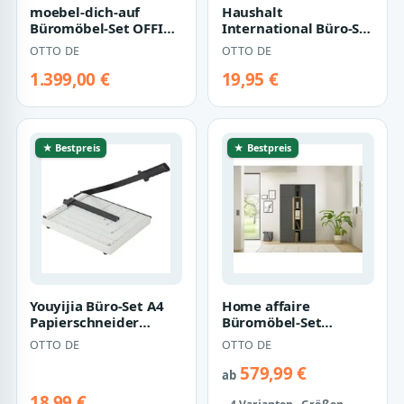
moebel-dich-auf
Haushalt
Büromöbel-Set OFFICE
International Büro-Set
LINE 220, (Komplett-
Schreibtischset
OTTO DE
OTTO DE
Set, 10-tlg.,…
Stiftehalter
Briefabla…
1.399,00 €
19,95 €
★ Bestpreis
★ Bestpreis
Youyijia Büro-Set A4
Home affaire
Papierschneider
Büromöbel-Set
Hebelschneider
CiTY/GiRON, (Set, 3-
OTTO DE
OTTO DE
Cutter Guillotine…
tlg)
579,99 €
ab
18,99 €