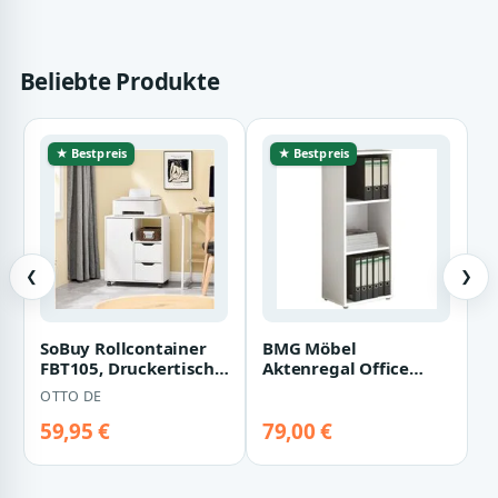
Beliebte Produkte
★ Bestpreis
★ Bestpreis
❮
❯
SoBuy Rollcontainer
BMG Möbel
FBT105, Druckertisch
Aktenregal Office
Unterschrank
Edition, für
OTTO DE
Aktenschrank Bür…
Aktenordner und
Bürozubehör,…
59,95 €
79,00 €