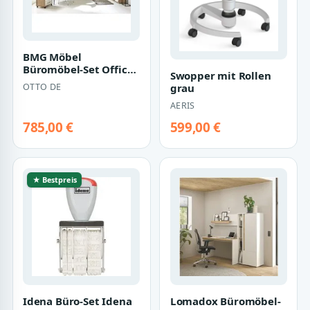
BMG Möbel
Büromöbel-Set Office
Swopper mit Rollen
Edition Mini Set 1,
grau
OTTO DE
(Büromöbel
komplett…
AERIS
785,00 €
599,00 €
★ Bestpreis
Idena Büro-Set Idena
Lomadox Büromöbel-