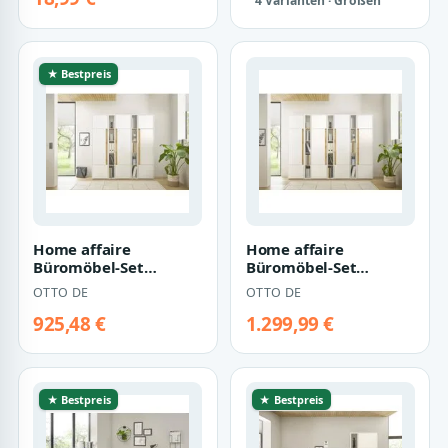
4 Varianten · Größen
★ Bestpreis
Home affaire
Home affaire
Büromöbel-Set
Büromöbel-Set
CiTY/GiRON, (Set, 5-
CiTY/GiRON, (Set, 7-
OTTO DE
OTTO DE
tlg)
tlg)
925,48 €
1.299,99 €
★ Bestpreis
★ Bestpreis