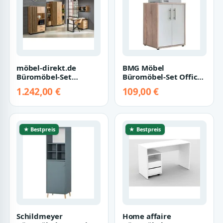
möbel-direkt.de
BMG Möbel
Büromöbel-Set
Büromöbel-Set Office
Lamelo in Eiche Wotan
Edition Büromöbel
1.242,00 €
109,00 €
und Schwarz matt,…
Sonoma Eiche / Weiß
M…
★ Bestpreis
★ Bestpreis
Schildmeyer
Home affaire