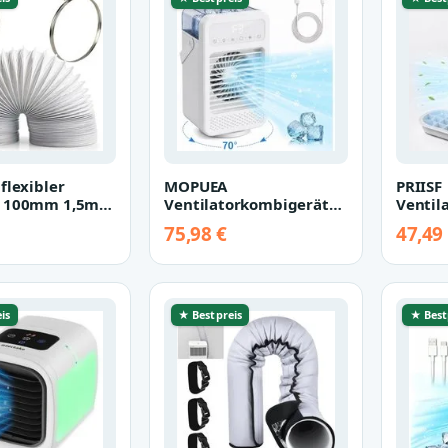
flexibler
MOPUEA
PRIISF
h 100mm 1,5m
Ventilatorkombigerät
Ventil
chlauch 100mm
Tragbare Mobiles
Mini K
75,98 €
47,49
Sc…
Klimagerät 4-in-1, Mini
Akku T
L…
is
★ Bestpreis
★ Best