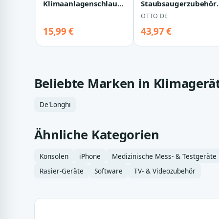
Klimaanlagenschlauch
Staubsaugerzubehör
Isolierhülle für den
Abluftschlauch
OTTO DE
Schlauch eines mobil…
Klimageraet 200cm
mit…
15,99 €
43,97 €
Beliebte Marken in Klimagerä
De'Longhi
Ähnliche Kategorien
Konsolen
iPhone
Medizinische Mess- & Testgeräte
Rasier-Geräte
Software
TV- & Videozubehör