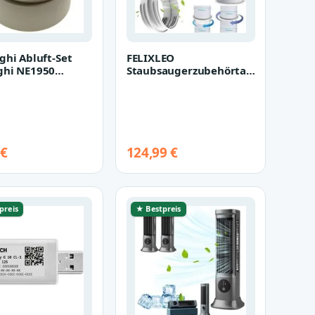
ghi Abluft-Set
FELIXLEO
ghi NE1950
Staubsaugerzubehörtasche
r für Pinguino
Abluftschlauch
erät,…
Klimageraet 200cm
mit…
 €
124,99 €
preis
★ Bestpreis