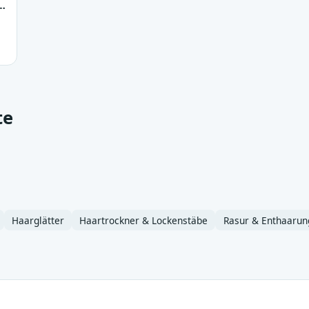
tasche
te
Haarglätter
Haartrockner & Lockenstäbe
Rasur & Enthaarun