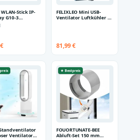
WLAN-Stick IP-
FELIXLEO Mini USB-
y G10-3
Ventilator Luftkühler 3
6771), für Split-
Stufen Leise Tisch
E
geräte…
Klimagerä…
 €
81,99 €
preis
★ Bestpreis
 Standventilator
FOUORTUNATE-BEE
oser Ventilator
Abluft-Set 150 mm