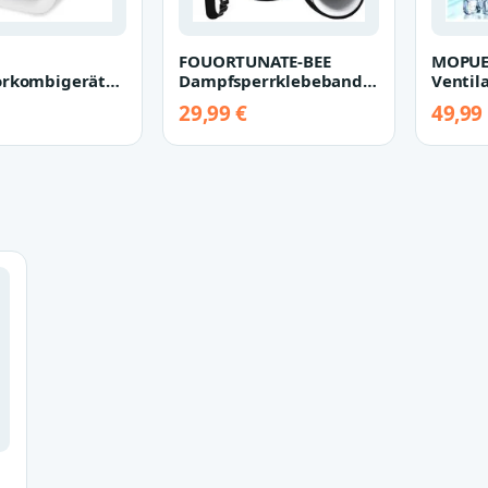
FOUORTUNATE-BEE
MOPU
orkombigerät
Dampfsperrklebeband
Ventil
magerät Frosty
Klimaschlauch
in-1 M
29,99 €
49,99
 Wassertan…
Isolierung 127/150 m…
mit Sp