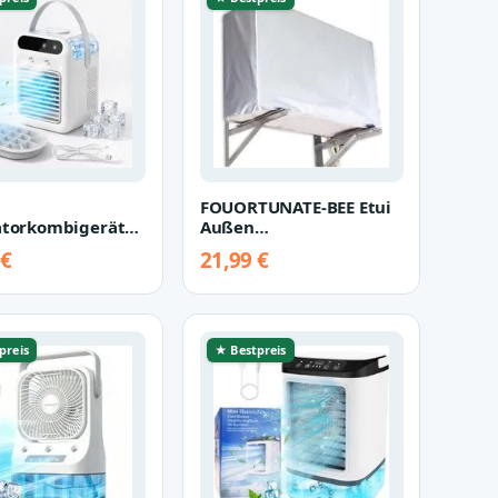
FOUORTUNATE-BEE Etui
atorkombigerät
Außen
limaanlage 4in1
Klimaanlagenabdeckung
 €
21,99 €
ragbarer Luftk…
Wetterfest Staubschut…
preis
★ Bestpreis