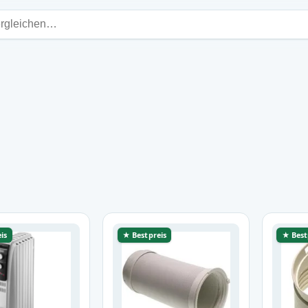
is
★ Bestpreis
★ Best