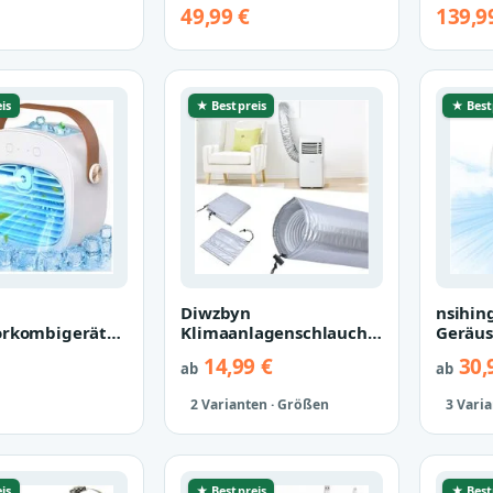
ilator
Sprühkühlung Eisnebel
Fernb
49,99 €
139,9
magerät
Mini-Klim…
Turmv
ilator M…
is
★ Bestpreis
★ Best
Diwzbyn
nsihin
orkombigerät
Klimaanlagenschlauch
Geräu
tilator
Isolierhülle für den
Deskto
14,99 €
30,
ab
ab
uchter
Schlauch eines mobil…
Lüfter
rät…
Klima
2 Varianten · Größen
3 Vari
is
★ Bestpreis
★ Best