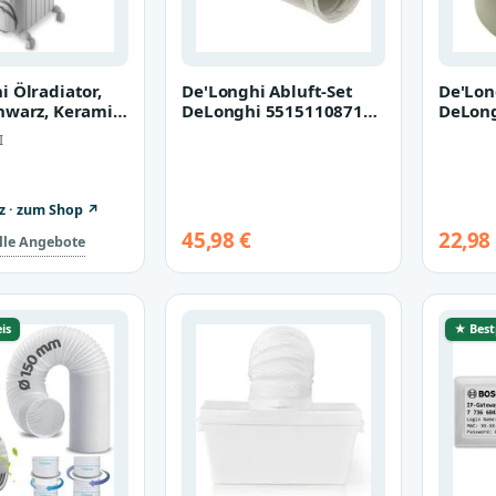
i Ölradiator,
De'Longhi Abluft-Set
De'Lon
hwarz, Keramik,
DeLonghi 5515110871
DeLon
unststoff,
Schlauch für
Adapte
I
Klimageräte
Klimag
z · zum Shop ↗
45,98 €
22,98
alle Angebote
is
★ Best