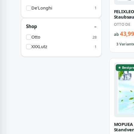
De'Longhi
1
FELIXLE
Staubsa
Abluftsc
OTTO DE
Shop
Klimage
mit…
43,99
ab
Otto
28
3 Variant
XXXLutz
1
★ Bestpre
MOPUEA
Standven