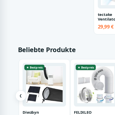
tectake
Ventilat
3in1 Kli
29,99 €
in weiß,
Beliebte Produkte
★ Bestpreis
★ Bestpreis
❮
Diwzbyn
FELIXLEO