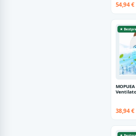
Turmvent
54,94 €
Tischkli
Kühlvent
★ Bestpre
MOPUEA
Ventilat
Tischven
Luftbefe
Klimage
38,94 €
★ Bestpre