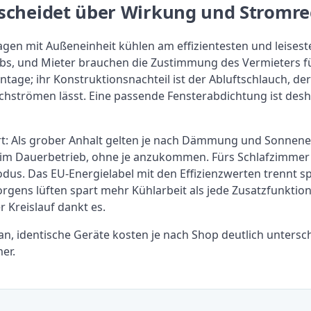
ntscheidet über Wirkung und Stromr
agen mit Außeneinheit kühlen am effizientesten und leiseste
iebs, und Mieter brauchen die Zustimmung des Vermieters f
ontage; ihr Konstruktionsnachteil ist der Abluftschlauch, 
achströmen lässt. Eine passende Fensterabdichtung ist des
t: Als grober Anhalt gelten je nach Dämmung und Sonnenei
im Dauerbetrieb, ohne je anzukommen. Fürs Schlafzimmer g
dus. Das EU-Energielabel mit den Effizienzwerten trennt 
rgens lüften spart mehr Kühlarbeit als jede Zusatzfunktion
 Kreislauf dankt es.
an, identische Geräte kosten je nach Shop deutlich untersch
er.