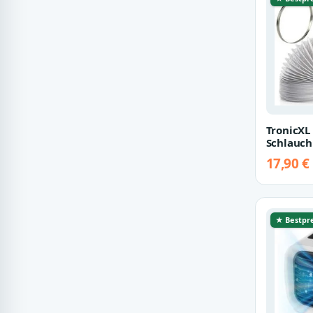
TronicXL 
Schlauc
Ablufts
17,90 €
Set mit 
★ Bestpre