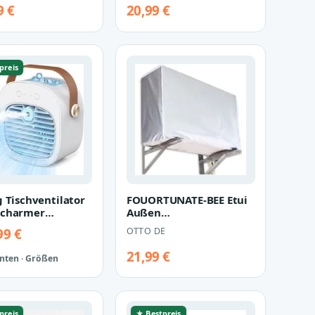
edienung
Klimaschlauch Adapter
9 €
20,99 €
entila…
für mobile Kli…
preis
g Tischventilator
FOUORTUNATE-BEE Etui
scharmer
Außen
p-
Klimaanlagenabdeckung
99 €
OTTO DE
,Tragbares
Wetterfest Staubschut…
ge…
21,99 €
anten · Größen
preis
★ Bestpreis