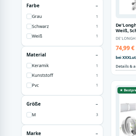
Farbe
Grau
1
De'Longh
Schwarz
1
Weiß, Sc
Metall, K
Weiß
1
DE'LONGH
1,50…
74,99 €
Material
bei XXXLut
Keramik
1
Details & 
Kunststoff
1
Pvc
1
★ Bestpre
Größe
M
3
Marke