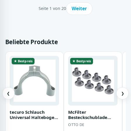
Weiter
Seite 1 von 20
Beliebte Produkte
★ Bestpreis
★ Bestpreis
❮
❯
tecuro Schlauch
McFilter
AE
Universal Haltebogen
Besteckschublade
P
für Ablaufschlauch
Zubehör Korbrollen (8
OTTO DE
A
Waschmaschine…
Stück) Korb Rollen,