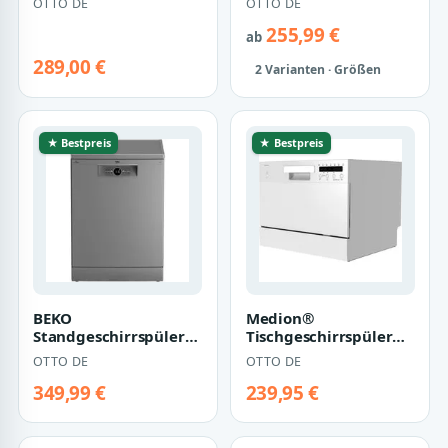
OTTO DE
OTTO DE
Geschirrspüler,
mit 5L tank und 6
platzsparend…
Spül…
255,99 €
ab
289,00 €
2 Varianten · Größen
★ Bestpreis
★ Bestpreis
BEKO
Medion®
Standgeschirrspüler
Tischgeschirrspüler
BDFN26430S, 14
MD37496, 6
OTTO DE
OTTO DE
Maßgedecke,
Maßgedecke,
SteamGloss, Hygien…
mit/ohne
349,99 €
239,95 €
Wasseransc…