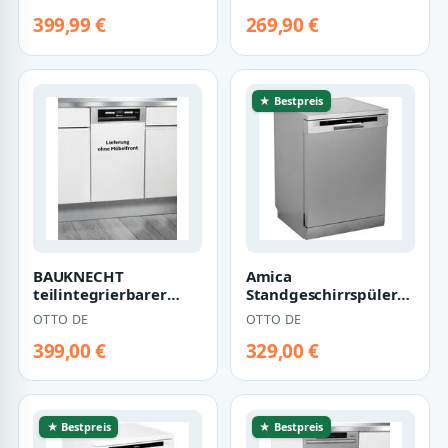
14 Maßgedecke,
wassertank,9
Spülmasc…
Programme,Selbst…
399,99 €
269,90 €
★ Bestpreis
BAUKNECHT
Amica
teilintegrierbarer
Standgeschirrspüler
Geschirrspüler BSBO
GSP 542 010-1 Si, 12
OTTO DE
OTTO DE
3O21 PF X (2), 10
Maßgedecke, Mehr
Maß…
Ordnun…
399,00 €
329,00 €
★ Bestpreis
★ Bestpreis