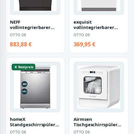
NEFF
exquisit
vollintegrierbarer
vollintegrierbarer
Geschirrspüler
Geschirrspüler PLUS
OTTO DE
OTTO DE
S197TCX00E
EGSP2113-E-030E, 11 l,
…
883,88 €
369,95 €
★ Bestpreis
homeX
Airmsen
Standgeschirrspüler
Tischgeschirrspüler
DWFS601442A-S, 10 l,
ECO-Modus,5L
OTTO DE
OTTO DE