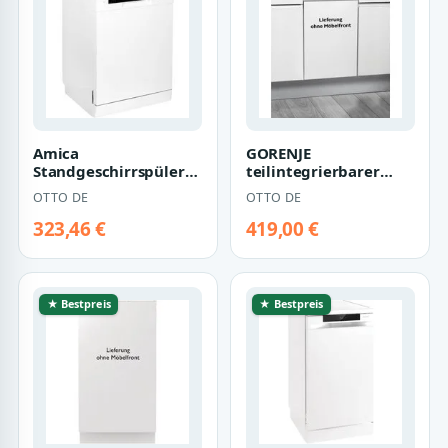
Amica
GORENJE
Standgeschirrspüler
teilintegrierbarer
GSP 542 010-1 W, 12
Geschirrspüler
OTTO DE
OTTO DE
Maßgedecke, Mehr
GI561D10S, 11
Ordnung…
Maßgedecke
323,46 €
419,00 €
★ Bestpreis
★ Bestpreis