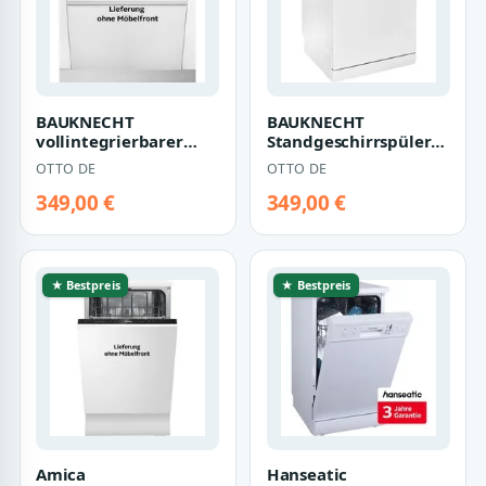
BAUKNECHT
BAUKNECHT
vollintegrierbarer
Standgeschirrspüler
Geschirrspüler OBIC
OBFC ECOSTAR 5320,
OTTO DE
OTTO DE
ECOSTAR 5320, 14
14 Maßgedecke,
Maßg…
Active…
349,00 €
349,00 €
★ Bestpreis
★ Bestpreis
Amica
Hanseatic