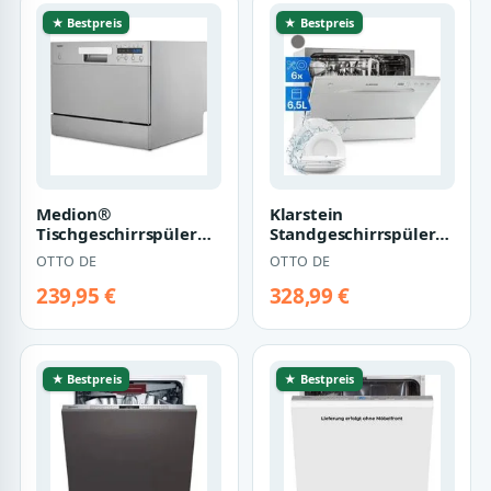
★ Bestpreis
★ Bestpreis
Medion®
Klarstein
Tischgeschirrspüler
Standgeschirrspüler
MD37496, 6
Havasia UV 6
OTTO DE
OTTO DE
Maßgedecke,
Geschirrspüler
mit/ohne
freistehend…
239,95 €
328,99 €
Wasseransc…
★ Bestpreis
★ Bestpreis