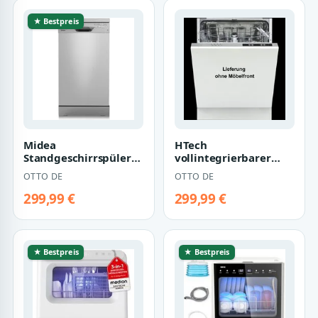
★ Bestpreis
Midea
HTech
Standgeschirrspüler
vollintegrierbarer
SF 3.45N Pro, 9 l, no
Geschirrspüler
OTTO DE
OTTO DE
WG5400, 13
Maßgedecke
299,99 €
299,99 €
★ Bestpreis
★ Bestpreis