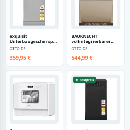
exquisit
BAUKNECHT
Unterbaugeschirrspüler
vollintegrierbarer
GSP59109-451D, 9
Geschirrspüler
OTTO DE
OTTO DE
Maßgedecke, 4
BK7IPA15BM6L0, 15
Program…
Maßgedec…
359,95 €
544,99 €
★ Bestpreis