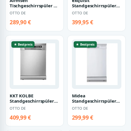
Airmsen
exquisit
Tischgeschirrspüler 7
Standgeschirrspüler
Spülprogramme,Weichwasseranlage,Selbstre…
GSP9109-450D, 9
OTTO DE
OTTO DE
Maßgedecke, 4
Programme,…
289,90 €
399,95 €
★ Bestpreis
★ Bestpreis
KKT KOLBE
Midea
Standgeschirrspüler
Standgeschirrspüler
DW615FS, 10 l, 14
SF 3.45NW Pro, 9 l, 9
OTTO DE
OTTO DE
Maßgedecke, 60cm /
Maßgedecke
Ede…
409,99 €
299,99 €