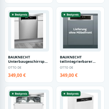
★ Bestpreis
★ Bestpreis
BAUKNECHT
BAUKNECHT
Unterbaugeschirrspüler
teilintegrierbarer
OBUC Ecostar 5320, 14
Geschirrspüler OBBC
OTTO DE
OTTO DE
Maßgedecke, Act…
ECOSTAR 5320, 14
Maßg…
349,00 €
349,00 €
★ Bestpreis
★ Bestpreis