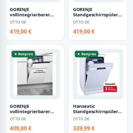
GORENJE
GORENJE
vollintegrierbarer
Standgeschirrspüler
Geschirrspüler
GS541D10W, 11
OTTO DE
OTTO DE
GV561D10, 11
Maßgedecke
Maßgedecke
419,00 €
419,00 €
★ Bestpreis
★ Bestpreis
GORENJE
Hanseatic
vollintegrierbarer
Standgeschirrspüler
Geschirrspüler
HG4585C107636RW,
OTTO DE
OTTO DE
GV520E10, 11
10 Maßgedecke, inkl.
Maßgedecke
3…
409,00 €
339,99 €