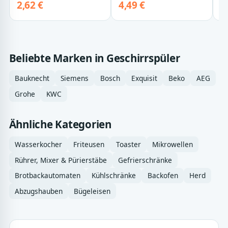
Zu…
2,62 €
4,49 €
3
Beliebte Marken in Geschirrspüler
Bauknecht
Siemens
Bosch
Exquisit
Beko
AEG
Grohe
KWC
Ähnliche Kategorien
Wasserkocher
Friteusen
Toaster
Mikrowellen
Rührer, Mixer & Pürierstäbe
Gefrierschränke
Brotbackautomaten
Kühlschränke
Backofen
Herd
Abzugshauben
Bügeleisen