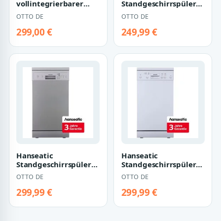
vollintegrierbarer
Standgeschirrspüler
Geschirrspüler EGSPV
HG4585E97636W, 9
OTTO DE
OTTO DE
587 915, 9 l, 9
Maßgedecke, inkl. 3
Maßgedec…
Jah…
299,00 €
249,99 €
Hanseatic
Hanseatic
Standgeschirrspüler
Standgeschirrspüler
HG4585E97636S, 9
HG4585D107610HW,
OTTO DE
OTTO DE
Maßgedecke, inkl. 3
10 Maßgedecke, inkl.
Jah…
3…
299,99 €
299,99 €