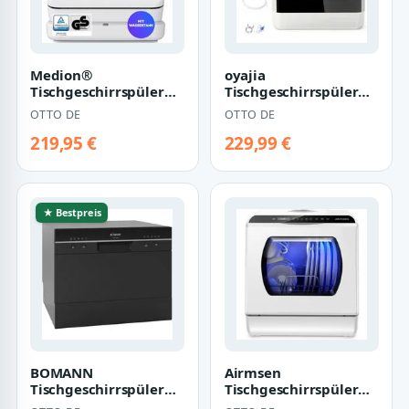
Medion®
oyajia
Tischgeschirrspüler
Tischgeschirrspüler
MD370022, 3
Mini Geschirrspüler
OTTO DE
OTTO DE
Maßgedecke, 6
mit 4 Spülprogramme,
Programme, 3 Maß…
Ho…
219,95 €
229,99 €
★ Bestpreis
BOMANN
Airmsen
Tischgeschirrspüler
Tischgeschirrspüler
TSG 7405, Mini
Mini Geschirrspüler