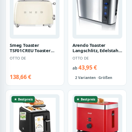
Smeg Toaster
Arendo Toaster
TSF01CREU Toaster
Langschlitz, Edelstahl,
creme
Display mit
OTTO DE
OTTO DE
Restzeitanzeige, Br…
43,95 €
ab
138,66 €
2 Varianten · Größen
★ Bestpreis
★ Bestpreis