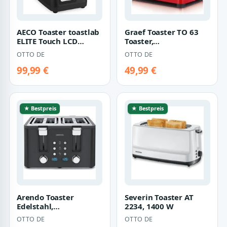
AECO Toaster toastlab
Graef Toaster TO 63
ELITE Touch LCD
Toaster,
Display, Zwei extra
Nachhebevorrichtung,
OTTO DE
OTTO DE
große Toasts…
Sicherheitsabschaltu…
99,99 €
49,99 €
★ Bestpreis
★ Bestpreis
Arendo Toaster
Severin Toaster AT
Edelstahl,
2234, 1400 W
Brötchenaufsatz,
OTTO DE
OTTO DE
Restzeitanzeige,