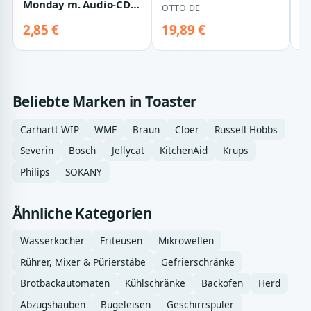
Multifunktionsgerät
Monday m. Audio-CD
OTTO DE
PH
zum Toasten,…
u. Bastelbogen
2,85 €
19,89 €
3
Beliebte Marken in Toaster
Carhartt WIP
WMF
Braun
Cloer
Russell Hobbs
Severin
Bosch
Jellycat
KitchenAid
Krups
Philips
SOKANY
Ähnliche Kategorien
Wasserkocher
Friteusen
Mikrowellen
Rührer, Mixer & Pürierstäbe
Gefrierschränke
Brotbackautomaten
Kühlschränke
Backofen
Herd
Abzugshauben
Bügeleisen
Geschirrspüler