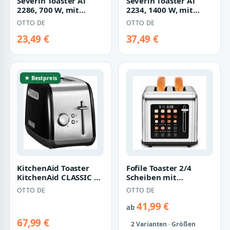
Severin Toaster AT
Severin Toaster AT
2286, 700 W, mit
2234, 1400 W, mit
hochklappbarem
Langschlitz und
OTTO DE
OTTO DE
Brötchen-Röstaufsat…
integriertem Bröt…
23,49 €
37,49 €
★ Bestpreis
KitchenAid Toaster
Fofile Toaster 2/4
KitchenAid CLASSIC 2
Scheiben mit
Scheiben Toaster -
Abbruch-, Auftau- &
OTTO DE
OTTO DE
ONYX SCHWAR…
Aufwärmfunktion, 4…
41,99 €
ab
67,99 €
2 Varianten · Größen