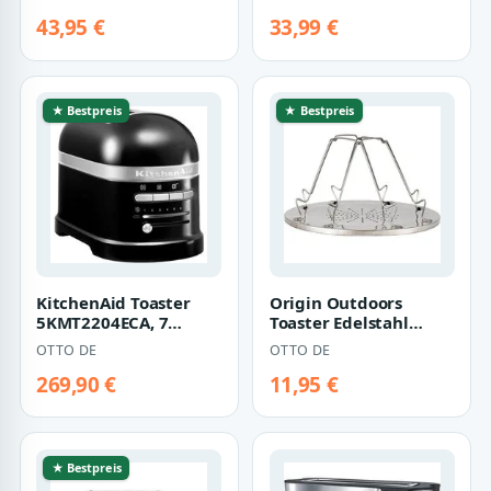
Brötchenaufsatz,
Toastmaschine s…
extra brei…
43,95 €
33,99 €
★ Bestpreis
★ Bestpreis
KitchenAid Toaster
Origin Outdoors
5KMT2204ECA, 7
Toaster Edelstahl
Bräunungsstufen,
Camping-Toaster –
OTTO DE
OTTO DE
Spritzgussmetall Ge…
Origin Outdoors Ca…
269,90 €
11,95 €
★ Bestpreis