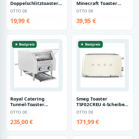
Doppelschlitztoaster
Minecraft Toaster
21250 2-Scheiben-
Green Creeper Cube
OTTO DE
OTTO DE
Toaster, 2 Schlit…
19,99 €
39,95 €
★ Bestpreis
★ Bestpreis
Royal Catering
Smeg Toaster
Tunnel-Toaster
TSF02CREU 4-Scheiben
Durchlauftoaster
Toaster Creme 50`s
OTTO DE
OTTO DE
Kettentoaster
Style
Gastrotoa…
235,00 €
171,99 €