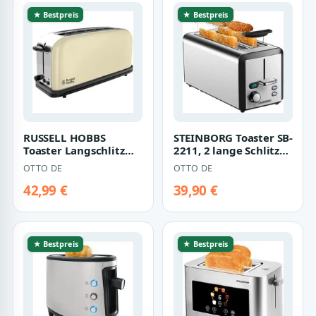
★ Bestpreis
★ Bestpreis
RUSSELL HOBBS
STEINBORG Toaster SB-
Toaster Langschlitz
2211, 2 lange Schlitze,
Colours Plus+ Classic
für 4 Scheiben, 1500
OTTO DE
OTTO DE
Cream 21395-56…
W, E…
42,99 €
39,90 €
★ Bestpreis
★ Bestpreis