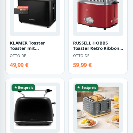
KLAMER Toaster
RUSSELL HOBBS
Toaster mit
Toaster Retro Ribbon
Brötchenaufsatz,
Red 21680-56 2
OTTO DE
OTTO DE
hochwertiger 2
Scheiben 6 Stufen 13…
Scheiben-To…
49,99 €
59,99 €
★ Bestpreis
★ Bestpreis