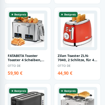
★ Bestpreis
★ Bestpreis
FATABETA Toaster
Zilan Toaster ZLN-
Toaster 4 Scheiben,
7040, 2 Schlitze, für 4
mit Brötchenaufsatz &
Scheiben, 850 W, Rotes
OTTO DE
OTTO DE
2 Staubschu…
Retro…
59,90 €
44,90 €
★ Bestpreis
★ Bestpreis