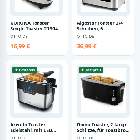
KORONA Toaster
Aigostar Toaster 2/4
Single-Toaster 21304
Scheiben, 6
Ein-Scheiben-Toaster
Bräunungsstufen, LED-
OTTO DE
OTTO DE
550 Watt, 1 l…
Touchscreen, Toa…
16,99 €
36,99 €
★ Bestpreis
★ Bestpreis
Arendo Toaster
Domo Toaster, 2 lange
Edelstahl, mit LED
Schlitze, für Toastbrot,
Anzeige,
1350 W,
OTTO DE
OTTO DE