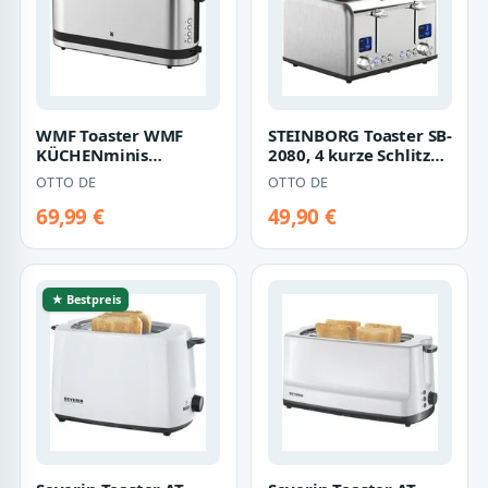
WMF Toaster WMF
STEINBORG Toaster SB-
KÜCHENminis
2080, 4 kurze Schlitze,
Langschlitz-Toaster,
für 4 Scheiben, 1630
OTTO DE
OTTO DE
für WMF
W, E…
KÜCHENminis L…
69,99 €
49,90 €
★ Bestpreis