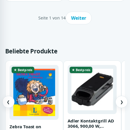
Weiter
Seite 1 von 14
Beliebte Produkte
★ Bestpreis
★ Bestpreis
❮
❯
Adler Kontaktgrill AD
P
3066, 900,00 W,
(w
Zebra Toast on