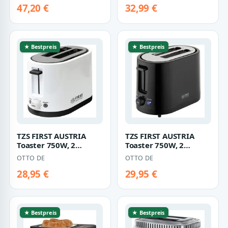
Schwarz, 4…
47,20 €
32,99 €
★ Bestpreis
★ Bestpreis
TZS FIRST AUSTRIA
TZS FIRST AUSTRIA
Toaster 750W, 2
Toaster 750W, 2
Scheiben, 7 Stufen,
Scheiben, 7 Stufen,
OTTO DE
OTTO DE
weiß, für 2 Sche…
schwarz, für 2 S…
28,95 €
29,95 €
★ Bestpreis
★ Bestpreis