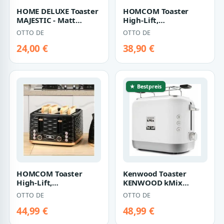
HOME DELUXE Toaster
HOMCOM Toaster
MAJESTIC - Matt
High-Lift,
Schwarz, 2 kurze
Aufwärm-/Auftau-/Abbruch
OTTO DE
OTTO DE
Schlitze, für 2 S…
Funktion, Selbstze…
24,00 €
38,90 €
★ Bestpreis
HOMCOM Toaster
Kenwood Toaster
High-Lift,
KENWOOD kMix
Aufwärm-/Auftau-/Abbruchs-
Toaster TCX751WH
OTTO DE
OTTO DE
Funktion, Selbstze…
900W Auftau-Funktion
wei…
44,99 €
48,99 €