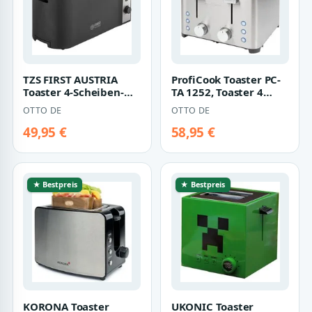
TZS FIRST AUSTRIA
ProfiCook Toaster PC-
Toaster 4-Scheiben-
TA 1252, Toaster 4
Toaster,
Scheiben, 2 getrennte
OTTO DE
OTTO DE
Brotzentrierung,
Bedienel…
Langsch…
49,95 €
58,95 €
★ Bestpreis
★ Bestpreis
KORONA Toaster
UKONIC Toaster