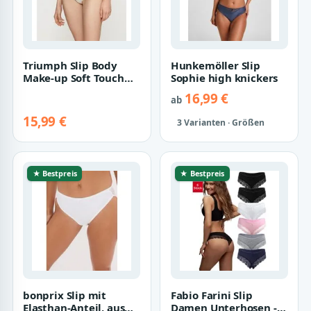
Triumph Slip Body
Hunkemöller Slip
Make-up Soft Touch
Sophie high knickers
Hipster EX unsichtbar
16,99 €
ab
und weich
15,99 €
3 Varianten · Größen
★ Bestpreis
★ Bestpreis
bonprix Slip mit
Fabio Farini Slip
Elasthan-Anteil, aus
Damen Unterhosen -