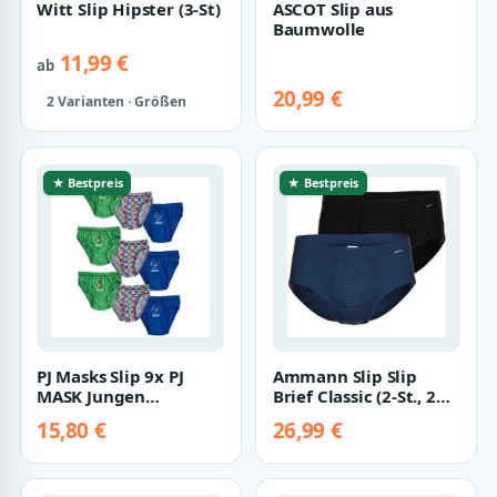
Witt Slip Hipster (3-St)
ASCOT Slip aus
Baumwolle
11,99 €
ab
20,99 €
2 Varianten · Größen
★ Bestpreis
★ Bestpreis
PJ Masks Slip 9x PJ
Ammann Slip Slip
MASK Jungen
Brief Classic (2-St., 2
Unterhosen Slips
Stück) mit Streifen
15,80 €
26,99 €
Schlüpfer
Pyjamahelde…