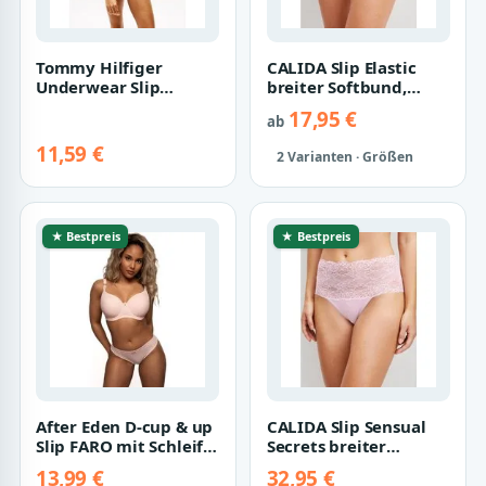
Tommy Hilfiger
CALIDA Slip Elastic
Underwear Slip
breiter Softbund,
THONG mit Logobund
elastisch, Single
17,95 €
ab
Jersey, atmung…
11,59 €
2 Varianten · Größen
★ Bestpreis
★ Bestpreis
After Eden D-cup & up
CALIDA Slip Sensual
Slip FARO mit Schleife
Secrets breiter
und Glitzerstein, mit
Spitzenbund, Viskose-
13,99 €
32,95 €
Spi…
Mix, Single J…