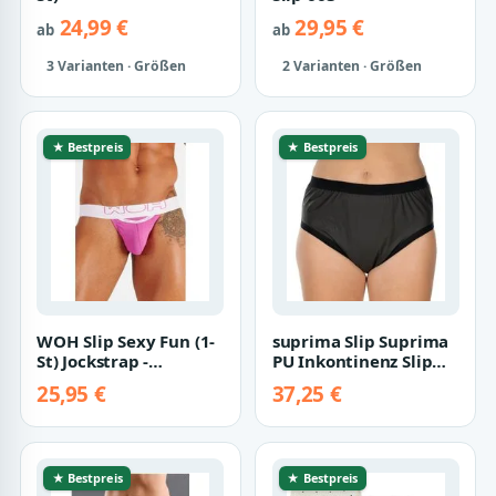
24,99 €
29,95 €
ab
ab
3 Varianten · Größen
2 Varianten · Größen
★ Bestpreis
★ Bestpreis
WOH Slip Sexy Fun (1-
suprima Slip Suprima
St) Jockstrap -
PU Inkontinenz Slip
Baumwolle - mit
anthrazit
25,95 €
37,25 €
Eingriff - Atmung…
★ Bestpreis
★ Bestpreis