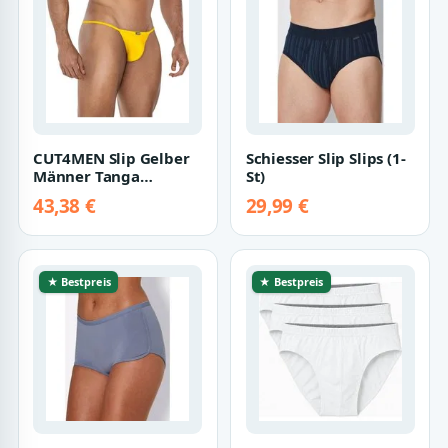
CUT4MEN Slip Gelber
Schiesser Slip Slips (1-
Männer Tanga
St)
blickdicht Herren Slip
43,38 €
29,99 €
knapp elastisc…
★ Bestpreis
★ Bestpreis