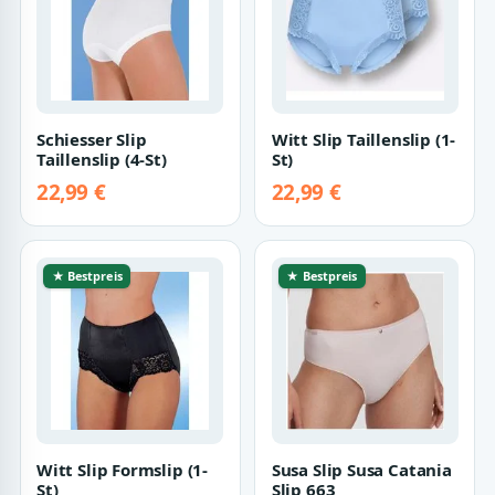
Schiesser Slip
Witt Slip Taillenslip (1-
Taillenslip (4-St)
St)
22,99 €
22,99 €
★ Bestpreis
★ Bestpreis
Witt Slip Formslip (1-
Susa Slip Susa Catania
St)
Slip 663