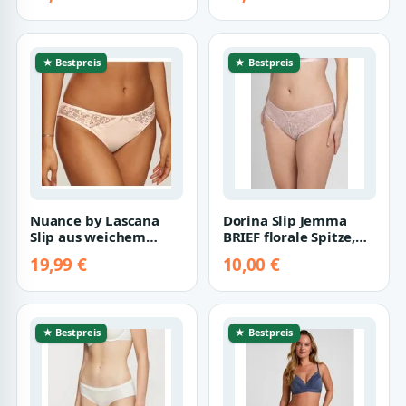
★ Bestpreis
★ Bestpreis
Nuance by Lascana
Dorina Slip Jemma
Slip aus weichem
BRIEF florale Spitze,
Microtouch-Material
Mesh, elastisch,
19,99 €
10,00 €
mit Spitzeneins…
feminin
★ Bestpreis
★ Bestpreis