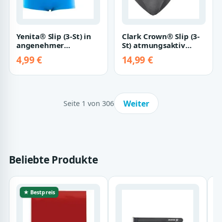
Yenita® Slip (3-St) in
Clark Crown® Slip (3-
angenehmer
St) atmungsaktiv
Microfaserqualität
durch Bambusfaser
4,99 €
14,99 €
Weiter
Seite 1 von 306
Beliebte Produkte
★ Bestpreis