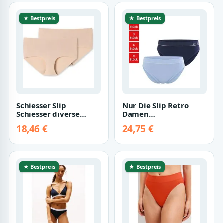
★ Bestpreis
★ Bestpreis
Schiesser Slip
Nur Die Slip Retro
Schiesser diverse
Damen
Damen Slips und
(1er/3er/6er/9er Pack,
18,46 €
24,75 €
Shorts (2-St) unterho…
2-St) unterhose
unterw…
★ Bestpreis
★ Bestpreis