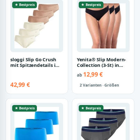
★ Bestpreis
★ Bestpreis
sloggi Slip Go Crush
Yenita® Slip Modern-
mit Spitzendetails im
Collection (3-St) in
3er oder 6er SPARPACK
weicher Baumwoll-
12,99 €
ab
Stretch-Qual…
42,99 €
2 Varianten · Größen
★ Bestpreis
★ Bestpreis