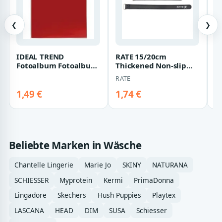
❮
❯
IDEAL TREND
RATE 15/20cm
P
Fotoalbum Fotoalbum
Thickened Non-slip
V
mit Soft-Cover Slip-in
Battery Strap for FPV
El
RATE
O
Album 24 Fotos…
Racing Drone Rad…
Ex
bi
1,49 €
1,74 €
1
Beliebte Marken in Wäsche
Chantelle Lingerie
Marie Jo
SKINY
NATURANA
SCHIESSER
Myprotein
Kermi
PrimaDonna
Lingadore
Skechers
Hush Puppies
Playtex
LASCANA
HEAD
DIM
SUSA
Schiesser