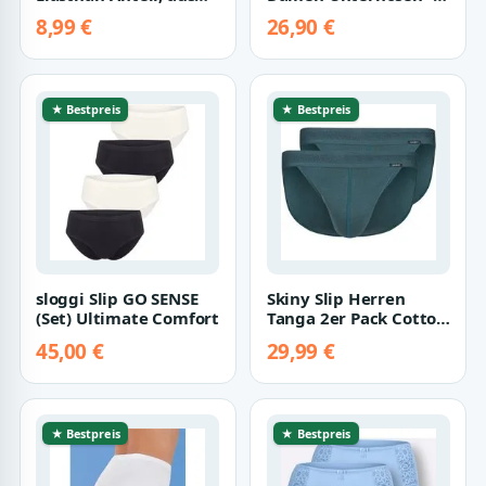
Polyamid,
Frauen Brasilslip aus
8,99 €
26,90 €
verschiedene Größen
Baumwolle (…
★ Bestpreis
★ Bestpreis
sloggi Slip GO SENSE
Skiny Slip Herren
(Set) Ultimate Comfort
Tanga 2er Pack Cotton
Retro (Packung, 2-St)
45,00 €
29,99 €
angenehm…
★ Bestpreis
★ Bestpreis