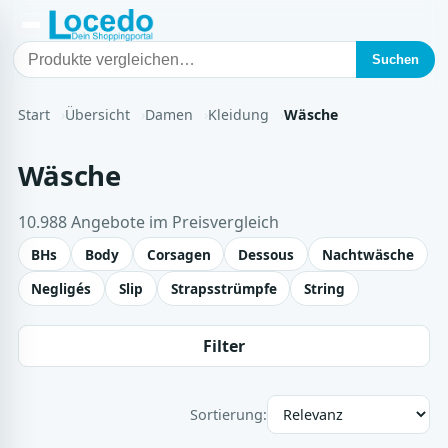
Suchen
Start
Übersicht
Damen
Kleidung
Wäsche
Wäsche
10.988 Angebote im Preisvergleich
BHs
Body
Corsagen
Dessous
Nachtwäsche
Negligés
Slip
Strapsstrümpfe
String
Filter
Sortierung: