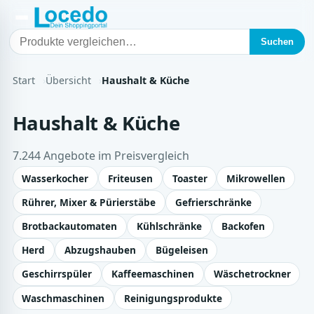
Suchen
Start
Übersicht
Haushalt & Küche
Haushalt & Küche
7.244 Angebote im Preisvergleich
Wasserkocher
Friteusen
Toaster
Mikrowellen
Rührer, Mixer & Pürierstäbe
Gefrierschränke
Brotbackautomaten
Kühlschränke
Backofen
Herd
Abzugshauben
Bügeleisen
Geschirrspüler
Kaffeemaschinen
Wäschetrockner
Waschmaschinen
Reinigungsprodukte