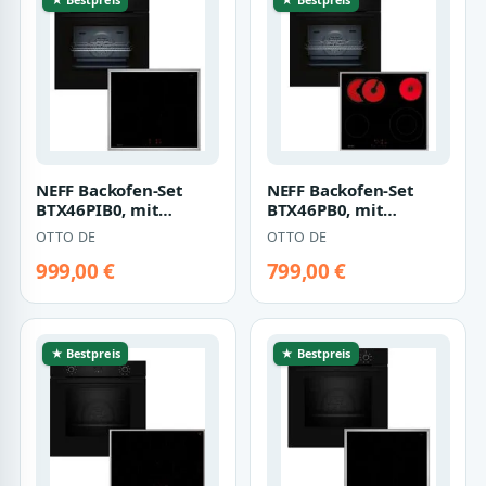
NEFF Backofen-Set
NEFF Backofen-Set
BTX46PIB0, mit
BTX46PB0, mit
Teleskopauszug
Teleskopauszug
OTTO DE
OTTO DE
nachrüstbar, Pyrolyse-
nachrüstbar, Pyrolyse-
…
S…
999,00 €
799,00 €
★ Bestpreis
★ Bestpreis