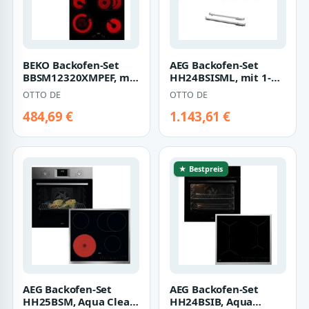
BEKO Backofen-Set
AEG Backofen-Set
BBSM12320XMPEF, mit
HH24BSISML, mit 1-
1-fach-
fach-Teleskopauszug,
OTTO DE
OTTO DE
Teleskopauszug,
Aqua Clean, Bi…
Pyrolyse-…
484,69 €
1.143,61 €
★ Bestpreis
AEG Backofen-Set
AEG Backofen-Set
HH25BSM, Aqua Clean,
HH24BSIB, Aqua