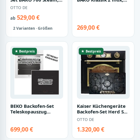
mit 1-fach-
Autarker Einbau-Ofen
OTTO DE
Teleskopauszug,
mit Ob…
Hydr…
529,00 €
ab
269,00 €
2 Varianten · Größen
★ Bestpreis
★ Bestpreis
BEKO Backofen-Set
Kaiser Küchengeräte
Teleskopauszug
Backofen-Set Herd Set
SteamShine weiss +
Autark Retro Elektro
OTTO DE
PKM Induktionsfeld…
Einbau…
699,00 €
1.320,00 €