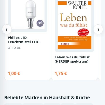
❮
❯
Philips LED-
G
Leuchtmittel LED
W
CorePro E14 T25 Röhre
B
OTTO DE
G
3,2W = 25W Kühlschr…
A
1
Leben was du fühlst
(HERDER spektrum)
1,00 €
1,75 €
1
Beliebte Marken in Haushalt & Küche