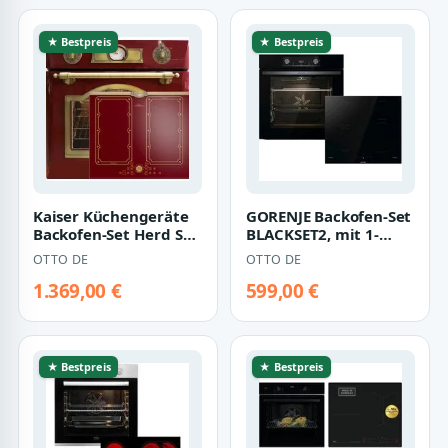
★ Bestpreis
★ Bestpreis
Kaiser Küchengeräte
GORENJE Backofen-Set
Backofen-Set Herd Set
BLACKSET2, mit 1-
Autark Elektro
fach-Teleskopauszug,
OTTO DE
OTTO DE
Einbaubackofe…
Aqua Clean,…
1.369,00 €
599,00 €
★ Bestpreis
★ Bestpreis