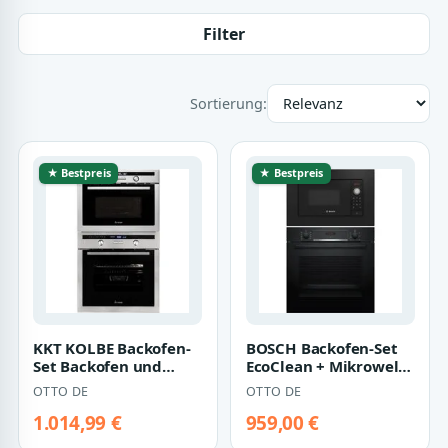
Filter
Sortierung:
★ Bestpreis
★ Bestpreis
KKT KOLBE Backofen-
BOSCH Backofen-Set
Set Backofen und
EcoClean + Mikrowelle
Mikrowelle
38cm Nischenhöhe f.
OTTO DE
OTTO DE
SET8013EBM, mit 2-
Hochschrä…
fach…
1.014,99 €
959,00 €