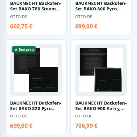
BAUKNECHT Backofen-
BAUKNECHT Backofen-
Set BAKO 780 Steam
Set BAKO 800 Pyro
IND BL, mit 1-fach-
Steam, mit 1-fach-
OTTO DE
OTTO DE
Teleskopauszu…
Teleskopauszug,…
602,75 €
699,00 €
★ Bestpreis
BAUKNECHT Backofen-
BAUKNECHT Backofen-
Set BAKO 820 Pyro
Set BAKO 900 Airfry,
Steam, mit 1-fach-
mit Teilauszug, AirFry-
OTTO DE
OTTO DE
Teleskopauszug,…
Funktio…
699,00 €
706,99 €