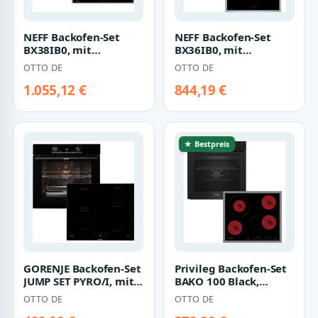
NEFF Backofen-Set
NEFF Backofen-Set
BX38IB0, mit
BX36IB0, mit
Teleskopauszug
Teleskopauszug
OTTO DE
OTTO DE
nachrüstbar,
nachrüstbar,
CircoTherm®…
CircoTherm®…
1.055,12 €
844,19 €
★ Bestpreis
GORENJE Backofen-Set
Privileg Backofen-Set
JUMP SET PYRO/I, mit
BAKO 100 Black,
Teleskopauszug
Hydrolyse, Hydrolyse -
OTTO DE
OTTO DE
nachrüstbar,…
schnelle…