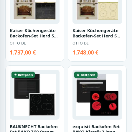
Kaiser Küchengeräte
Kaiser Küchengeräte
Backofen-Set Herd Set
Backofen-Set Herd Set
Autark Elektro
Autark Elektro
OTTO DE
OTTO DE
Einbaubackofe…
Backofen, Sel…
1.737,00 €
1.748,00 €
★ Bestpreis
★ Bestpreis
BAUKNECHT Backofen-
exquisit Backofen-Set
Set BAKO 760 Steam,
BAKO Klassik 2 inox,