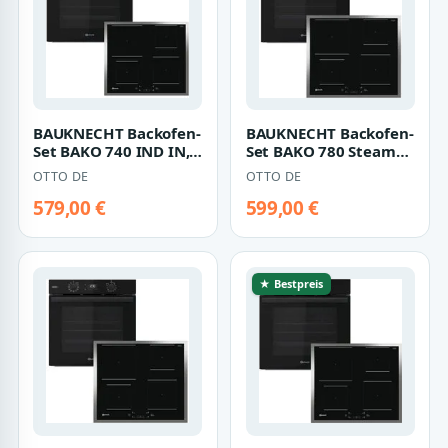
BAUKNECHT Backofen-
BAUKNECHT Backofen-
Set BAKO 740 IND IN,
Set BAKO 780 Steam
mit 1-fach-
IND IN, mit 1-fach-
OTTO DE
OTTO DE
Teleskopauszug, Hyd…
Teleskopauszu…
579,00 €
599,00 €
★ Bestpreis