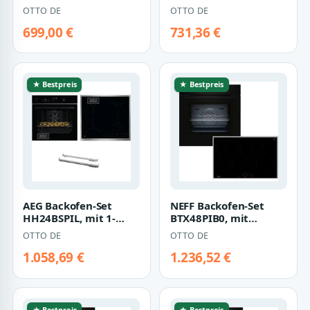
Heißluft:
Clean, Heißluft:
OTTO DE
OTTO DE
Gleichmäßiges Garen
Gleichmäßiges Garen
au…
a…
699,00 €
731,36 €
★ Bestpreis
★ Bestpreis
AEG Backofen-Set
NEFF Backofen-Set
HH24BSPIL, mit 1-
BTX48PIB0, mit
fach-Teleskopauszug,
Teleskopauszug
OTTO DE
OTTO DE
Pyrolyse-Selbst…
nachrüstbar, Pyrolyse-
…
1.058,69 €
1.236,52 €
★ Bestpreis
★ Bestpreis