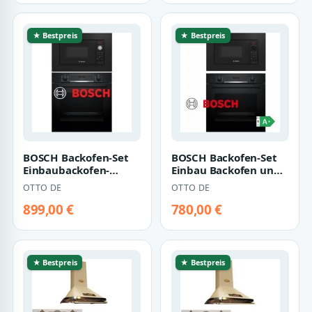
★ Bestpreis
★ Bestpreis
BOSCH Backofen-Set
BOSCH Backofen-Set
Einbaubackofen-
Einbau Backofen und
Mikrowelle-Set 71
Mikrowelle einbau
OTTO DE
OTTO DE
Liter 3D Heißluft…
Sparset -Auta…
899,00 €
780,00 €
★ Bestpreis
★ Bestpreis