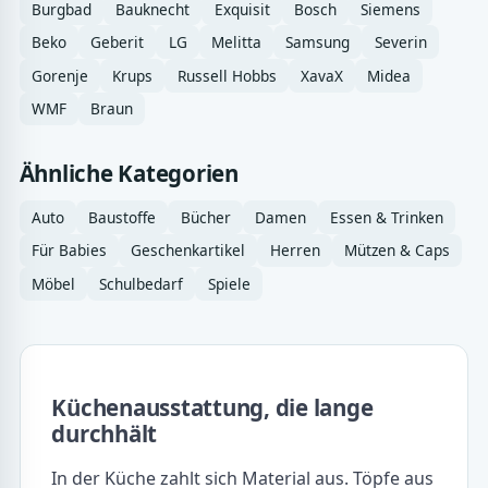
Burgbad
Bauknecht
Exquisit
Bosch
Siemens
Beko
Geberit
LG
Melitta
Samsung
Severin
Gorenje
Krups
Russell Hobbs
XavaX
Midea
WMF
Braun
Ähnliche Kategorien
Auto
Baustoffe
Bücher
Damen
Essen & Trinken
Für Babies
Geschenkartikel
Herren
Mützen & Caps
Möbel
Schulbedarf
Spiele
Küchenausstattung, die lange
durchhält
In der Küche zahlt sich Material aus. Töpfe aus