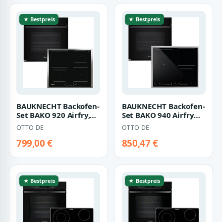
★ Bestpreis
★ Bestpreis
BAUKNECHT Backofen-
BAUKNECHT Backofen-
Set BAKO 920 Airfry,
Set BAKO 940 Airfry
mit Teilauszug,
Flex, mit Teilauszug,
OTTO DE
OTTO DE
FlexiClean - z…
AirFry-Fu…
799,00 €
850,47 €
★ Bestpreis
★ Bestpreis