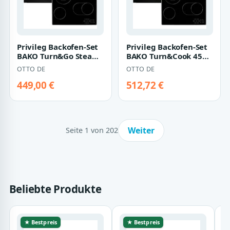
Privileg Backofen-Set
Privileg Backofen-Set
BAKO Turn&Go Steam
BAKO Turn&Cook 455
420, Schonendes
BLACK, Hydrolyse &
OTTO DE
OTTO DE
Garen dank de…
Pyrolyse -…
449,00 €
512,72 €
Weiter
Seite 1 von 202
Beliebte Produkte
★ Bestpreis
★ Bestpreis