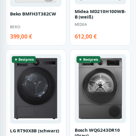
Midea MD210H100WB-
Beko BMFH3T382CW
B (weiß)
MIDEA
BEKO
399,00 €
612,00 €
★ Bestpreis
★ Bestpreis
Bosch WQG243DR10
LG RT90X8B (schwarz)
(Grau)