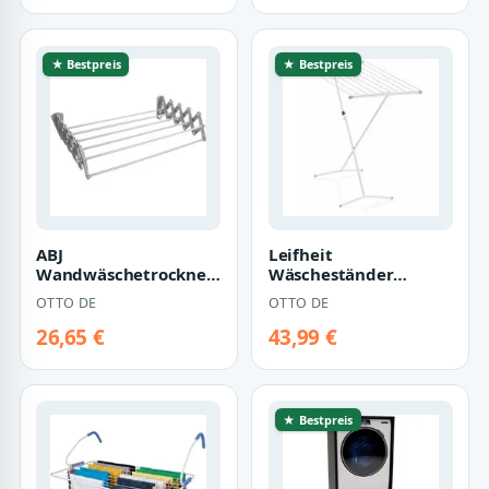
★ Bestpreis
★ Bestpreis
ABJ
Leifheit
Wandwäschetrockner,
Wäscheständer
Wandmontierter
Wäschetrockner
OTTO DE
OTTO DE
Wäschetrockner grau
"Capri 100"
26,65 €
43,99 €
★ Bestpreis