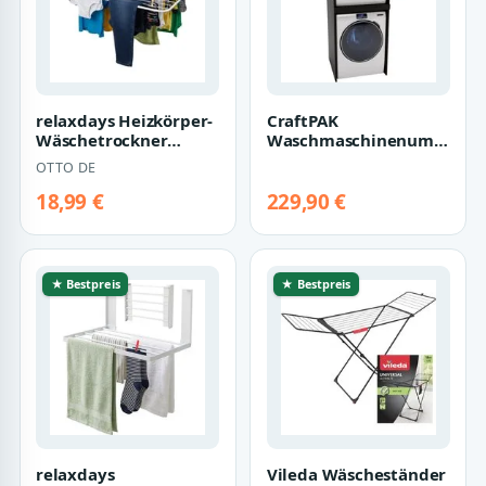
relaxdays Heizkörper-
CraftPAK
Wäschetrockner
Waschmaschinenumbausc
Wäscheständer
Waschmaschinenschrank
OTTO DE
Heizung
für Waschmas…
18,99 €
229,90 €
★ Bestpreis
★ Bestpreis
relaxdays
Vileda Wäscheständer