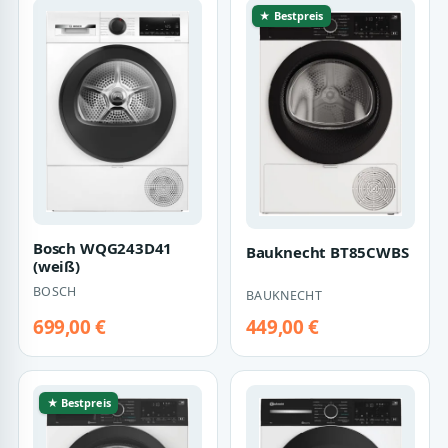
★ Bestpreis
Bosch WQG243D41
Bauknecht BT85CWBS
(weiß)
BOSCH
BAUKNECHT
699,00 €
449,00 €
★ Bestpreis