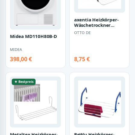
axentia Heizkörper-
Wäschetrockner
Heizkörper-
OTTO DE
Wäschetrockner 3 m
Midea MD110H80B-D
verste…
MIDEA
398,00 €
8,75 €
★ Bestpreis
Metaltex Heizkörper-
ReWu Heizkörper-