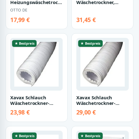
Heizungswäschetrockner
Wäschetrockner,
Magnetischer,
Trocknerbereich 18m,
OTTO DE
faltbarer
schwarz
Wäschetrockne…
17,99 €
31,45 €
★ Bestpreis
★ Bestpreis
Xavax Schlauch
Xavax Schlauch
Wäschetrockner-
Wäschetrockner-
Abluftschlauch, 2 m
Abluftschlauch, 4 m
23,98 €
29,00 €
★ Bestpreis
★ Bestpreis