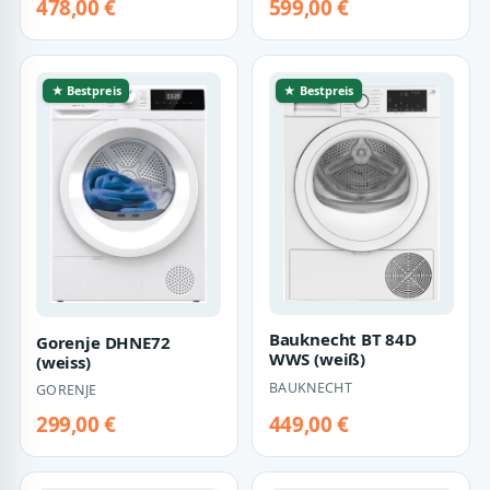
478,00 €
599,00 €
★ Bestpreis
★ Bestpreis
Bauknecht BT 84D
Gorenje DHNE72
WWS (weiß)
(weiss)
BAUKNECHT
GORENJE
299,00 €
449,00 €