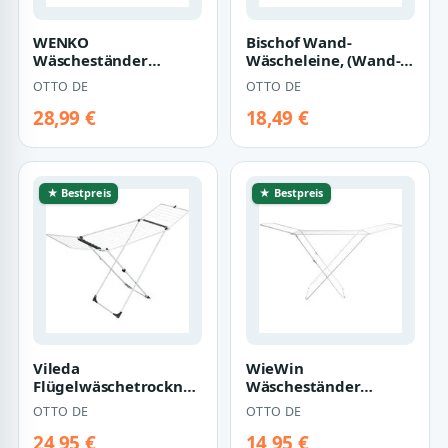
WENKO
Bischof Wand-
Wäscheständer
Wäscheleine, (Wand-
Wäschetrockner
zu-Wand-
OTTO DE
OTTO DE
Heizkörpertrockner
Wäschetrockner)
Hängetrockner Wä…
28,99 €
18,49 €
★ Bestpreis
★ Bestpreis
Vileda
WieWin
Flügelwäschetrockner
Wäscheständer
Vileda
Flügelwäschetrockner
OTTO DE
OTTO DE
Wäschetrockner
Wäscheständer
Standtrockner
Wäschetrockner…
24,95 €
14,95 €