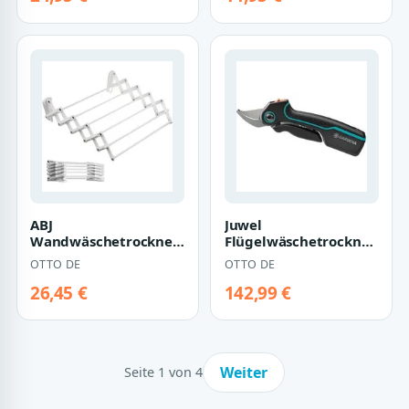
Flügel…
ABJ
Juwel
Wandwäschetrockner,
Flügelwäschetrockner
Wandwäschetrockner
Wäscheständer
OTTO DE
OTTO DE
Teleskop
höhenverstellbar
Wäschetrockner für…
Standtrockne…
26,45 €
142,99 €
Weiter
Seite 1 von 4