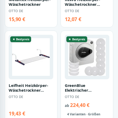
Wäschetrockner
Wäschetrockner
Testrut Axentia
OTTO DE
OTTO DE
Heizkörper-
Wäschetrockn…
15,90 €
12,07 €
★ Bestpreis
★ Bestpreis
Leifheit Heizkörper-
GreenBlue
Wäschetrockner
Elektrischer
Quartett
Wäschetrockner
OTTO DE
OTTO DE
GB405 Ablufttrockner
für kleine…
224,40 €
ab
19,43 €
4 Varianten · Größen