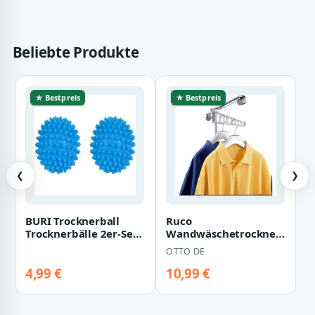
Beliebte Produkte
★ Bestpreis
★ Bestpreis
❮
❯
BURI Trocknerball
Ruco
Trocknerbälle 2er-Set
Wandwäschetrockner
Trocknerkugeln
Duschkabinen-
OTTO DE
Wäschetrockner…
Wäschetrockner,
Trockner, Wandkle…
4,99 €
10,99 €