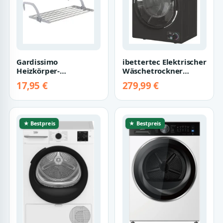
Gardissimo
ibettertec Elektrischer
Heizkörper-
Wäschetrockner
Wäschetrockner
Portabler
17,95 €
279,99 €
Balmy Wand / Balkon
Wäschetrockner 850W
Wäschetrockne…
3…
★ Bestpreis
★ Bestpreis