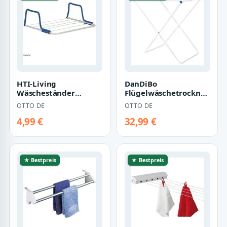
HTI-Living
DanDiBo
Wäscheständer
Flügelwäschetrockner
Wäschetrockner zum
Wäscheständer
OTTO DE
OTTO DE
Einhängen Gunda
Wäschetrockner
Standtrockne…
4,99 €
32,99 €
★ Bestpreis
★ Bestpreis