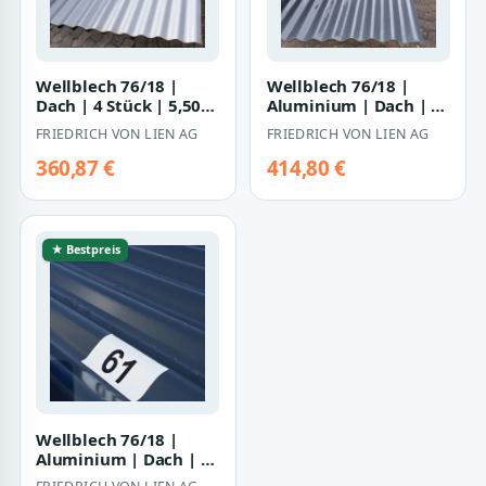
Wellblech 76/18 |
Wellblech 76/18 |
Dach | 4 Stück | 5,50
Aluminium | Dach | 5
m Länge |
Stück | 3,00 m Länge |
FRIEDRICH VON LIEN AG
FRIEDRICH VON LIEN AG
Weißaluminium (
Anthrazi…
RAL…
360,87 €
414,80 €
★ Bestpreis
Wellblech 76/18 |
Aluminium | Dach | 6
Stück | 4,10 m Länge |