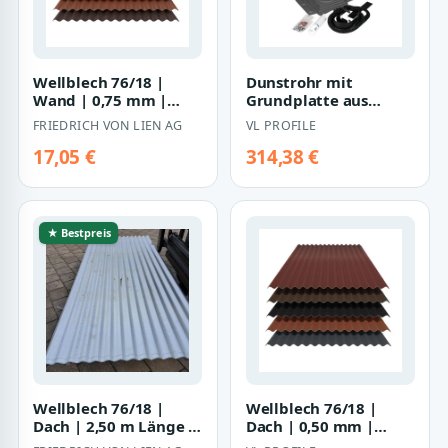
Wellblech 76/18 |
Dunstrohr mit
Wand | 0,75 mm |
Grundplatte aus
Stahl | 60 µm
Kunststoff | für
FRIEDRICH VON LIEN AG
VL PROFILE
PURAMID
Trapezbleche
17,05 €
314,38 €
★ Bestpreis
Wellblech 76/18 |
Wellblech 76/18 |
Dach | 2,50 m Länge |
Dach | 0,50 mm |
Aluzink
Stahl | 35 µm