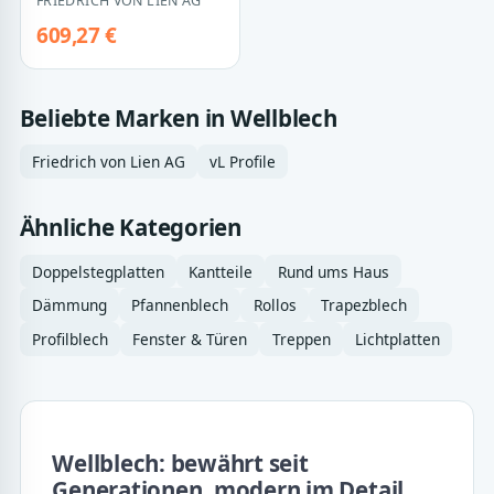
FRIEDRICH VON LIEN AG
Anthrazi…
609,27 €
Beliebte Marken in Wellblech
Friedrich von Lien AG
vL Profile
Ähnliche Kategorien
Doppelstegplatten
Kantteile
Rund ums Haus
Dämmung
Pfannenblech
Rollos
Trapezblech
Profilblech
Fenster & Türen
Treppen
Lichtplatten
Wellblech: bewährt seit
Generationen, modern im Detail