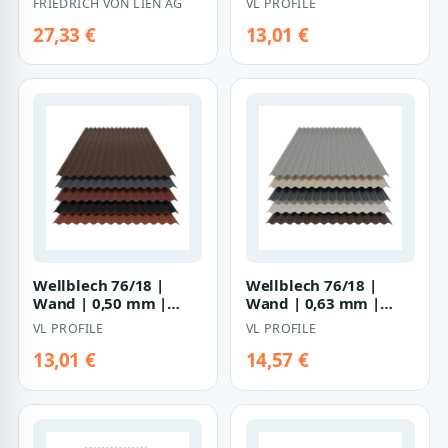
FRIEDRICH VON LIEN AG
VL PROFILE
Mattpolyester
27,33 €
13,01 €
Wellblech 76/18 |
Wellblech 76/18 |
Wand | 0,50 mm |
Wand | 0,63 mm |
Stahl | 35 µm
Stahl | 25 µm
VL PROFILE
VL PROFILE
Mattpolyester
Polyester
13,01 €
14,57 €