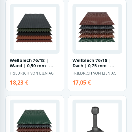
Wellblech 76/18 |
Wellblech 76/18 |
Wand | 0,50 mm |
Dach | 0,75 mm |
Stahl | 80 µm Shimoco
Stahl | 60 µm
FRIEDRICH VON LIEN AG
FRIEDRICH VON LIEN AG
PURAMID
18,23 €
17,05 €