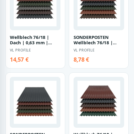
Wellblech 76/18 |
SONDERPOSTEN
Dach | 0,63 mm |
Wellblech 76/18 |
Stahl | 25 µm
Dach | 0,35 – 0,75 mm
VL PROFILE
VL PROFILE
Polyester
| Stahl | Aluzink…
14,57 €
8,78 €