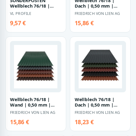
SONDERPOSTEN
Wellblech 76/18 |
Wellblech 76/18 |
Dach | 0,50 mm |
Wand | 0,40 – 0,75 mm
Stahl | 60 µm
VL PROFILE
FRIEDRICH VON LIEN AG
| Stahl | 25 µm P…
PURAMID
9,57 €
15,86 €
Wellblech 76/18 |
Wellblech 76/18 |
Wand | 0,50 mm |
Dach | 0,50 mm |
Stahl | 60 µm
Stahl | 80 µm Shimoco
FRIEDRICH VON LIEN AG
FRIEDRICH VON LIEN AG
PURAMID
15,86 €
18,23 €