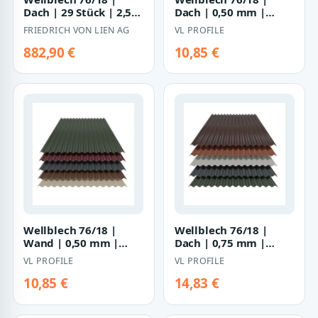
Dach | 29 Stück | 2,50
Dach | 0,50 mm |
m Länge | Aluzink
Stahl | Aluzink, 25 µm
FRIEDRICH VON LIEN AG
VL PROFILE
Polyester
882,90 €
10,85 €
Wellblech 76/18 |
Wellblech 76/18 |
Wand | 0,50 mm |
Dach | 0,75 mm |
Stahl | Aluzink, 25 µm
Stahl | Aluzink, 25 µm
VL PROFILE
VL PROFILE
Polyester
Polyester
10,85 €
14,83 €