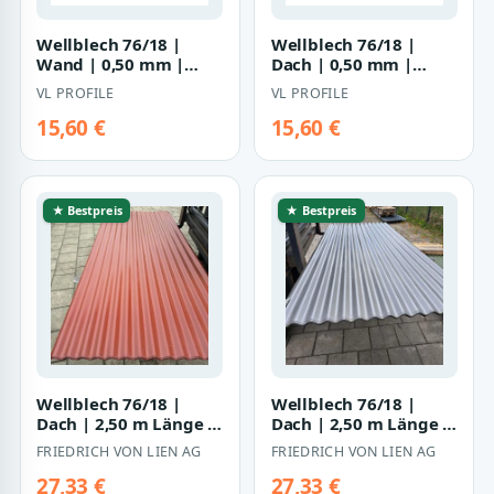
Wellblech 76/18 |
Wellblech 76/18 |
Wand | 0,50 mm |
Dach | 0,50 mm |
Stahl | 35 µm
Stahl | 35 µm
VL PROFILE
VL PROFILE
Strukturpolyester
Strukturpolyester
15,60 €
15,60 €
★ Bestpreis
★ Bestpreis
Wellblech 76/18 |
Wellblech 76/18 |
Dach | 2,50 m Länge |
Dach | 2,50 m Länge |
Rotbraun ( RAL 8012 )
Graualuminium ( RAL
FRIEDRICH VON LIEN AG
FRIEDRICH VON LIEN AG
9007 )
27,33 €
27,33 €