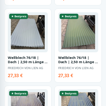
★ Bestpreis
★ Bestpreis
Wellblech 76/18 |
Wellblech 76/18 |
Dach | 2,50 m Länge |
Dach | 2,50 m Länge |
Weißaluminium ( RAL
Chromoxidgrün ( RAL
FRIEDRICH VON LIEN AG
FRIEDRICH VON LIEN AG
9006 )
6020 )
27,33 €
27,33 €
★ Bestpreis
★ Bestpreis