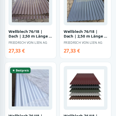
Wellblech 76/18 |
Wellblech 76/18 |
Dach | 2,50 m Länge |
Dach | 2,50 m Länge |
Schokoladenbraun (
Anthrazitgrau ( RAL
FRIEDRICH VON LIEN AG
FRIEDRICH VON LIEN AG
RAL 8017 )
7016 )
27,33 €
27,33 €
★ Bestpreis
Wellblech 76/18 |
Wellblech 76/18 |