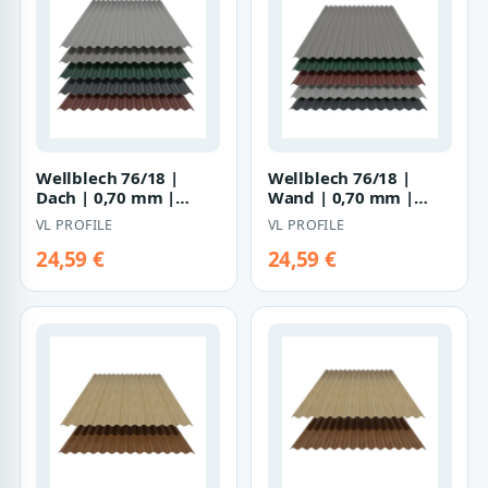
Wellblech 76/18 |
Wellblech 76/18 |
Dach | 0,70 mm |
Wand | 0,70 mm |
Aluminium | 25 µm
Aluminium | 25 µm
VL PROFILE
VL PROFILE
Polyester
Polyester
24,59 €
24,59 €