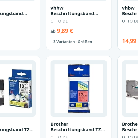
vhbw
vhbw
tungsband
Beschriftungsband
Beschr
für Dymo
passend für Dymo
passen
OTTO DE
OTTO D
ager 100,
LetraTag LT-100H, LT-
LetraT
0P,…
100T, QX5…
XM, 2
9,89 €
ab
14,99
3 Varianten · Größen
Brother
Brothe
tungsband TZe-
Beschriftungsband TZe-
Beschr
431
221
OTTO DE
OTTO D