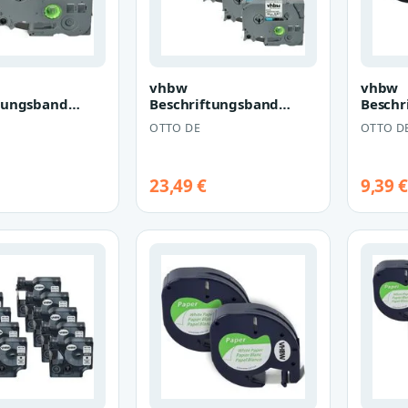
vhbw
vhbw
tungsband
Beschriftungsband
Beschr
r Brother TZE-
Ersatz für Brother TZE-
passen
OTTO DE
OTTO D
31 für
231, TZ-231 für
LetraT
…
Beschrif…
LT-10
23,49 €
9,39 €