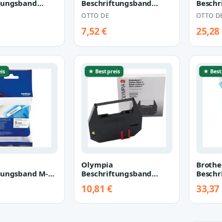
tungsband
Beschriftungsband
Beschr
hriftband
Absperrband
241, 1
OTTO DE
OTTO D
/weiß
Trassenband
weiß, 
Flatterband Sperrba…
7,52 €
25,28
is
★ Bestpreis
★ Best
Olympia
Brothe
tungsband M-
Beschriftungsband
Beschr
-Tape 9 mm x 4
Olympia Farbband
touch 
10,81 €
33,37
-Touch
068106000 Original
9680 Pas…