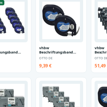
is
vhbw
vhbw
tungsband
Beschriftungsband
Beschr
für Dymo
passend für Dymo
Ersatz
OTTO DE
OTTO D
ktionsdrucker,
LetraTag XR
S07205
r…
Beschriftungsgerät…
Beschr
9,39 €
51,49