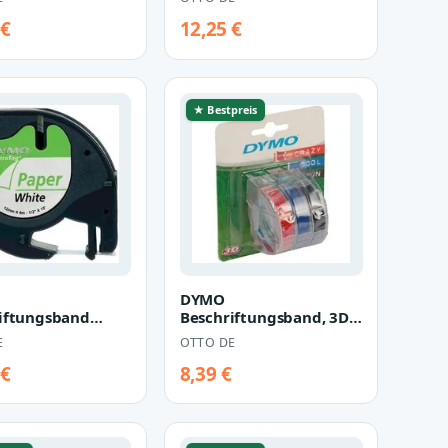
 €
12,25 €
★ Bestpreis
DYMO
iftungsband
Beschriftungsband, 3D-
tband 91200 weiß
Prägeband 9,00 mm x
E
OTTO DE
2,00 m
 €
8,39 €