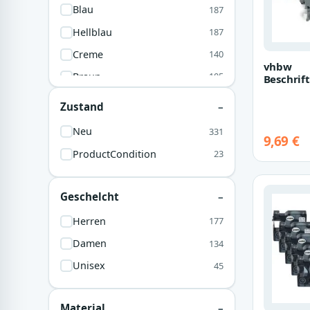
Blau
187
Hellblau
187
Creme
140
vhbw
Braun
105
Beschrif
Ersatz fü
Gold
99
231, TZ-2
Zustand
Beschrif
Grün
86
Neu
331
9,69 €
Grau
84
ProductCondition
23
Rot
82
Beige
45
Geschelcht
Rosa
41
Herren
177
Ink
33
Damen
134
Bunt
32
Unisex
45
Linen
32
Dunkelblau
26
Material