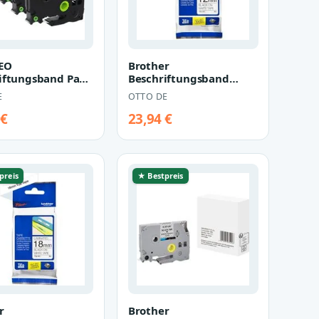
EO
Brother
iftungsband Pack
Beschriftungsband
1 Schriftband für
TZE231 P-touch
E
OTTO DE
r P-Touc…
Schriftbandkassette
12mm
 €
23,94 €
preis
★ Bestpreis
r
Brother