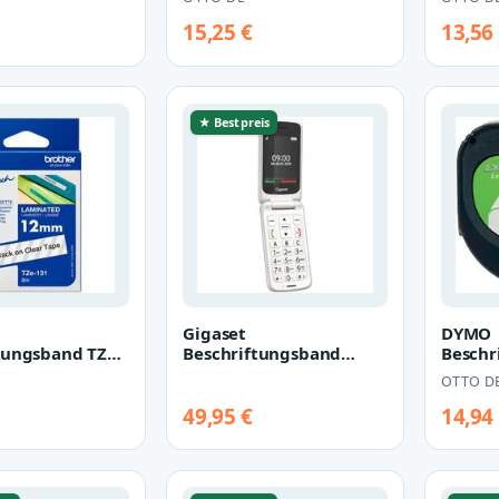
15,25 €
13,56
★ Bestpreis
Gigaset
DYMO
tungsband TZe-
Beschriftungsband
Beschr
Gigaset GL 595 Pearl
Schrif
OTTO D
White, Seniorenhandy
mi…
49,95 €
14,94