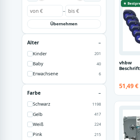
★ Bestpre
–
Übernehmen
Alter
Kinder
201
vhbw
Baby
40
Beschrif
passend 
Erwachsene
6
Multifun
Hochwe
51,49 €
Farbe
Schwarz
1198
Gelb
417
Weiß
224
Pink
215