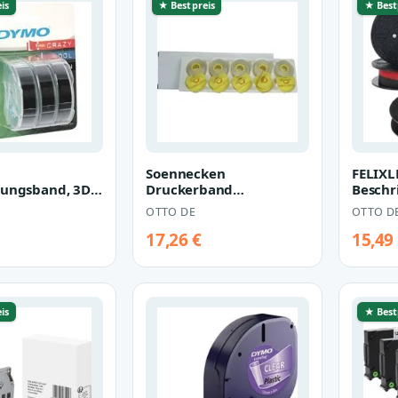
is
★ Bestpreis
★ Best
Soennecken
FELIXL
tungsband, 3D
Druckerband
Beschr
nd 9 mm x 3 m
Korrekturband Lift Off
Farbb
OTTO DE
OTTO D
Gr.143 5 St./Pack.
Schrei
Schwar
17,26 €
15,49
is
★ Best