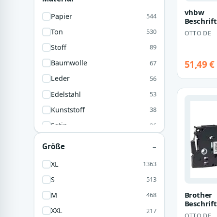
Orange
23
vhbw
Papier
544
Beschrif
Rose
22
passend 
Ton
530
OTTO DE
LabelMan
210D, 12
Stoff
89
51,49 €
Baumwolle
67
Leder
56
Edelstahl
53
Kunststoff
38
Satin
26
100 % Baumwolle
23
Größe
Silber
23
XL
1363
100% Baumwolle
20
S
513
Holz
19
Brother
M
468
Beschrif
Kunstleder
18
XXL
217
FX231
OTTO DE