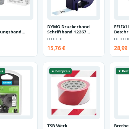
DYMO Druckerband
FELIXL
tungsband
Schriftband 12267
Beschr
and wie Brother
Plastic Transparent
TZe-23
OTTO DE
OTTO D
 12mmx8m
(S0721530)
Brothe
15,76 €
28,99
is
★ Bestpreis
★ Best
TSB Werk
Brothe