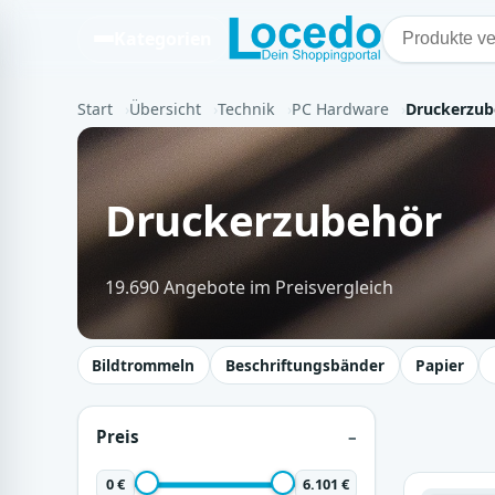
Kategorien
Start
Übersicht
Technik
PC Hardware
Druckerzub
Druckerzubehör
19.690 Angebote im Preisvergleich
Bildtrommeln
Beschriftungsbänder
Papier
Preis
0 €
6.101 €