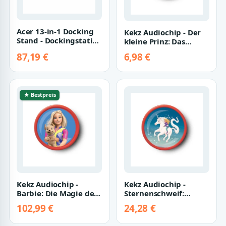
Acer 13-in-1 Docking
Kekz Audiochip - Der
Stand - Dockingstation
kleine Prinz: Das
- USB-C
Original-Hörspiel
87,19 €
6,98 €
★ Bestpreis
Kekz Audiochip -
Kekz Audiochip -
Barbie: Die Magie der
Sternenschweif:
Delfine
Sprung in die Nacht
102,99 €
24,28 €