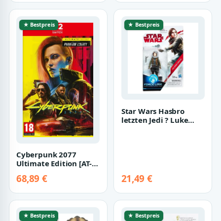
★ Bestpreis
★ Bestpreis
Star Wars Hasbro
letzten Jedi ? Luke
Skywalker (Jedi
Master) ? Force L…
Cyberpunk 2077
Ultimate Edition [AT-
PEGI] (Nintendo
68,89 €
21,49 €
Switch 2)
★ Bestpreis
★ Bestpreis