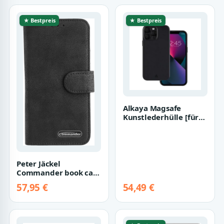
★ Bestpreis
★ Bestpreis
Alkaya Magsafe
Kunstlederhülle [für
iPhone 16 Pro Max]
schwarz
Peter Jäckel
Commander book case
elite [für iPhone
57,95 €
54,49 €
13/14]