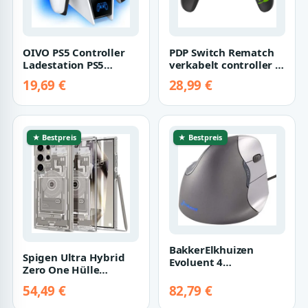
OIVO PS5 Controller
PDP Switch Rematch
Ladestation PS5
verkabelt controller 1-
Ladestation Controller
UP Glow in the dark
19,69 €
28,99 €
mit 2-Stund…
Offiziel…
★ Bestpreis
★ Bestpreis
BakkerElkhuizen
Spigen Ultra Hybrid
Evoluent 4
Zero One Hülle
VerticalMouse Right
Kompatibel mit
schwarz
54,49 €
82,79 €
Samsung Galaxy S24
U…