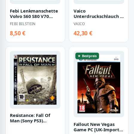
Febi Lenkmanschette
Vaico
Volvo S60 S80 V70
Unterdruckschlauch f?
XC70 21603
r Bremsanlage Audi
FEBI BILSTEIN
VAICO
Seat Skoda VW V10-
3617 1…
8,50 €
42,30 €
★ Bestpreis
Resistance: Fall Of
Man (Sony PS3)
Fallout New Vegas
[Import UK]
Game PC [UK-Import]