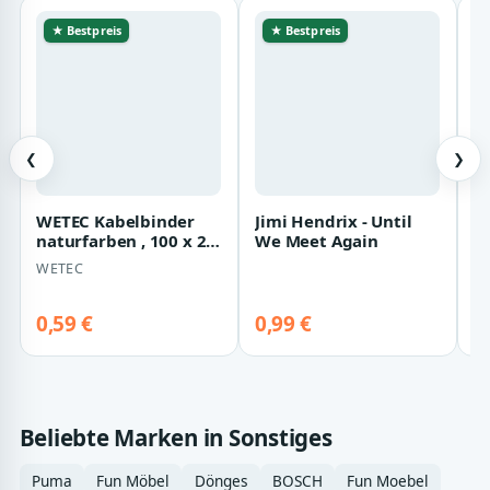
★ Bestpreis
★ Bestpreis
❮
❯
WETEC Kabelbinder
D
naturfarben , 100 x 2,5
90
mm, Bündel-Ø 25 mm
WETEC
D
Jimi Hendrix - Until
We Meet Again
0,59 €
0,99 €
1
Beliebte Marken in Sonstiges