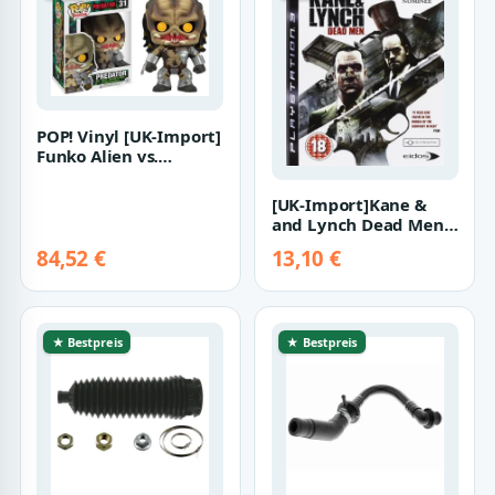
POP! Vinyl [UK-Import]
Funko Alien vs.
Predator Predator
Figure
[UK-Import]Kane &
and Lynch Dead Men
Game PS3
84,52 €
13,10 €
★ Bestpreis
★ Bestpreis