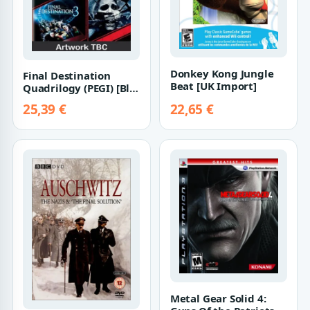
Donkey Kong Jungle
Final Destination
Beat [UK Import]
Quadrilogy (PEGI) [Blu-
Ray]
25,39 €
22,65 €
Metal Gear Solid 4: