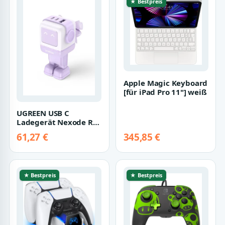
★ Bestpreis
Apple Magic Keyboard
[für iPad Pro 11"] weiß
UGREEN USB C
Ladegerät Nexode RG
65W USB C Netzteil 3-
61,27 €
345,85 €
Port Schnelllade…
★ Bestpreis
★ Bestpreis