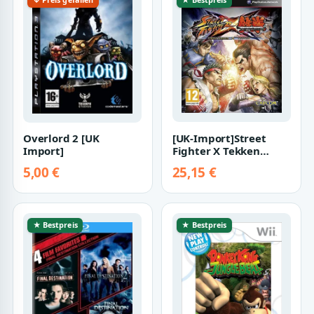
[UK-Import]Street
Overlord 2 [UK
Fighter X Tekken
Import]
Game XBOX 360
5,00 €
25,15 €
★ Bestpreis
★ Bestpreis