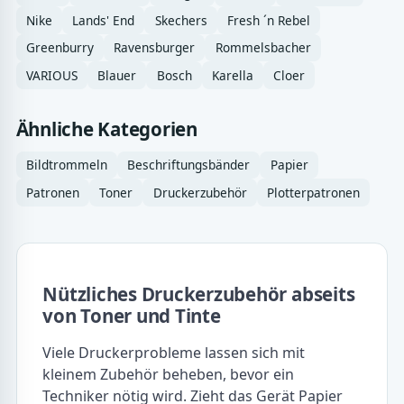
Puma
Fun Möbel
Dönges
BOSCH
Fun Moebel
Nike
Lands' End
Skechers
Fresh ´n Rebel
Greenburry
Ravensburger
Rommelsbacher
VARIOUS
Blauer
Bosch
Karella
Cloer
Ähnliche Kategorien
Bildtrommeln
Beschriftungsbänder
Papier
Patronen
Toner
Druckerzubehör
Plotterpatronen
Nützliches Druckerzubehör abseits
von Toner und Tinte
Viele Druckerprobleme lassen sich mit
kleinem Zubehör beheben, bevor ein