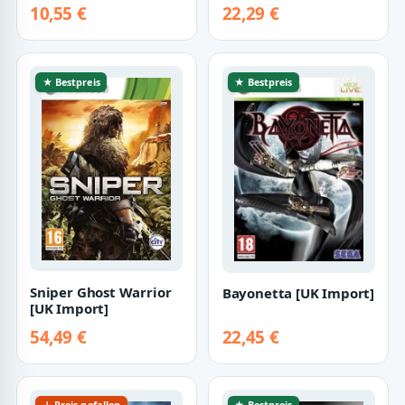
[Windows XP]
10,55 €
22,29 €
★ Bestpreis
★ Bestpreis
Sniper Ghost Warrior
Bayonetta [UK Import]
[UK Import]
54,49 €
22,45 €
↓ Preis gefallen
★ Bestpreis