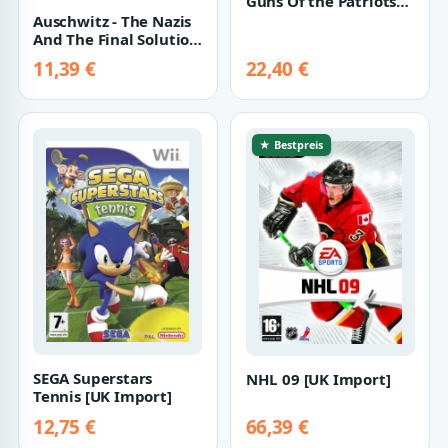
Guns Of the Patriots
[US Import]
Auschwitz - The Nazis
And The Final Solution
[UK Import] [2 DVDs]
11,39 €
22,40 €
★ Bestpreis
SEGA Superstars
NHL 09 [UK Import]
Tennis [UK Import]
12,75 €
66,39 €