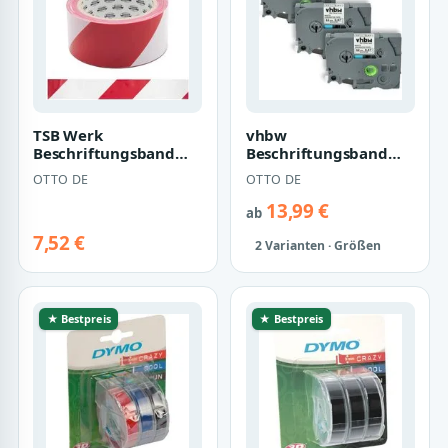
TSB Werk
vhbw
Beschriftungsband
Beschriftungsband
Absperrband
passend für Brother
OTTO DE
OTTO DE
Trassenband
PT H107B, H101TB,
Flatterband Sperrba…
H105, H10…
13,99 €
ab
7,52 €
2 Varianten · Größen
★ Bestpreis
★ Bestpreis