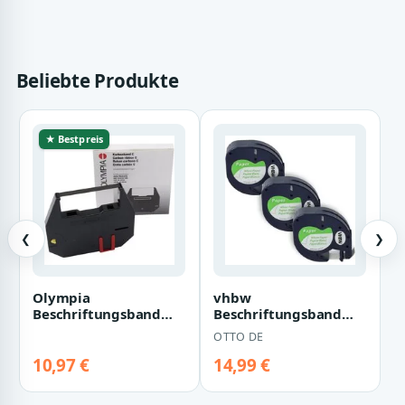
Beliebte Produkte
★ Bestpreis
❮
❯
Olympia
vhbw
Beschriftungsband
Beschriftungsband
Olympia Farbband
passend für Dymo
OTTO DE
068106000 Original
LetraTag LT-100H, LT-
9680 Pas…
100T, QX5…
10,97 €
14,99 €