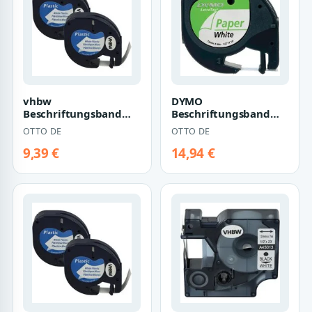
vhbw
DYMO
Beschriftungsband
Beschriftungsband
passend für Dymo
Schriftband 91200
OTTO DE
OTTO DE
LetraTag XR
weiß
Beschriftungsgerät…
9,39 €
14,94 €