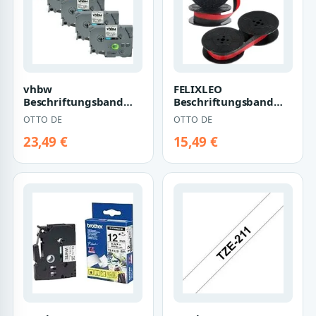
vhbw
FELIXLEO
Beschriftungsband
Beschriftungsband
Ersatz für Brother TZE-
Farbband
OTTO DE
OTTO DE
231, TZ-231 für
Schreibmaschine
Beschrif…
Schwarz Rot Univer…
23,49 €
15,49 €