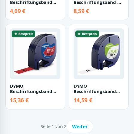
Beschriftungsband
Beschriftungsband M-
Schriftband wie
K221S, M-Tape 9 mm x
4,09 €
8,59 €
Brother TZe-121
4 m, für P-Touch
9mmx8m schwa…
★ Bestpreis
★ Bestpreis
DYMO
DYMO
Beschriftungsband
Beschriftungsband
Schriftbandkassetten
Dymo S0721510 Dymo
15,36 €
14,59 €
Kunststoff - laminiert
Letratag Band Papier
12…
weiß 12…
Weiter
Seite 1 von 2