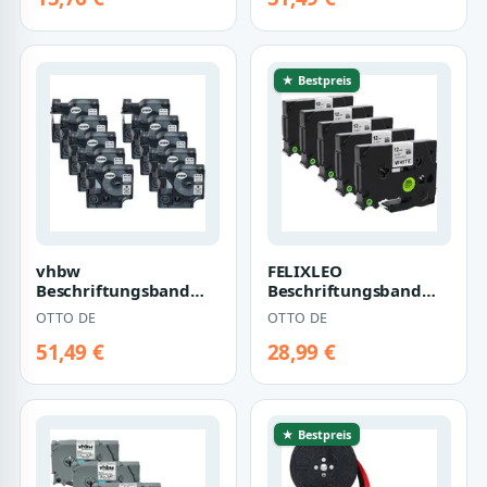
★ Bestpreis
vhbw
FELIXLEO
Beschriftungsband
Beschriftungsband
Ersatz für Dymo
Pack TZe-231
OTTO DE
OTTO DE
S0720530, D1 für
Schriftband für
Beschriftungsg…
Brother P-Touc…
51,49 €
28,99 €
★ Bestpreis