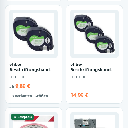
vhbw
vhbw
Beschriftungsband
Beschriftungsband
passend für Dymo
passend für Dymo
OTTO DE
OTTO DE
LetraTag LT-100H, LT-
LetraTag Plus LT-100T,
100T, QX5…
XM, 200…
9,89 €
ab
14,99 €
3 Varianten · Größen
★ Bestpreis