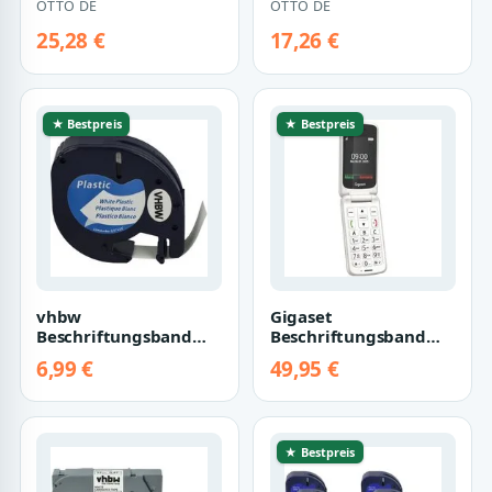
OTTO DE
OTTO DE
schwarz auf weiß,
Gr.143 5 St./Pack.
Wisch-, we…
25,28 €
17,26 €
★ Bestpreis
★ Bestpreis
vhbw
Gigaset
Beschriftungsband
Beschriftungsband
passend für Dymo
Gigaset GL 595 Pearl
6,99 €
49,95 €
LetraTag LT-100H,
White, Seniorenhandy
2000, LT-100…
mi…
★ Bestpreis