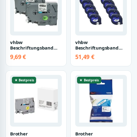
vhbw
vhbw
Beschriftungsband
Beschriftungsband
Ersatz für Brother TZE-
passend für Dymo
9,69 €
51,49 €
231, TZ-231 für
Multifunktionsdrucker,
Beschrif…
Hochwer…
★ Bestpreis
★ Bestpreis
Brother
Brother