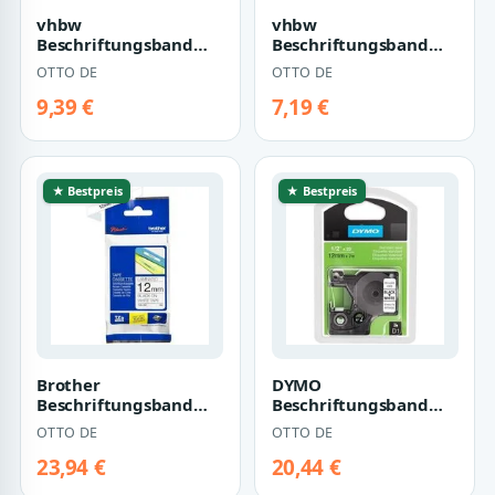
vhbw
vhbw
Beschriftungsband
Beschriftungsband
passend für Dymo
Ersatz für Dymo
OTTO DE
OTTO DE
LetraTag LT-100H,
S0720530, 45013, D1
2000, LT-100…
für Beschri…
9,39 €
7,19 €
★ Bestpreis
★ Bestpreis
Brother
DYMO
Beschriftungsband
Beschriftungsband
TZE231 P-touch
45013 Schriftband
OTTO DE
OTTO DE
Schriftbandkassette
schwarz/weiß
12mm
23,94 €
20,44 €