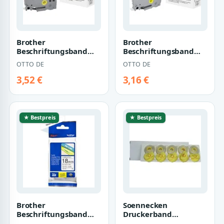
Brother
Brother
Beschriftungsband
Beschriftungsband
Schriftband wie
Schriftband wie
OTTO DE
OTTO DE
Brother TZe-221
Brother TZe-231
9mmx8m schwa…
12mmx8m schw…
3,52 €
3,16 €
★ Bestpreis
★ Bestpreis
Brother
Soennecken
Beschriftungsband
Druckerband
TZe-241, 18 mm,
Korrekturband Lift Off