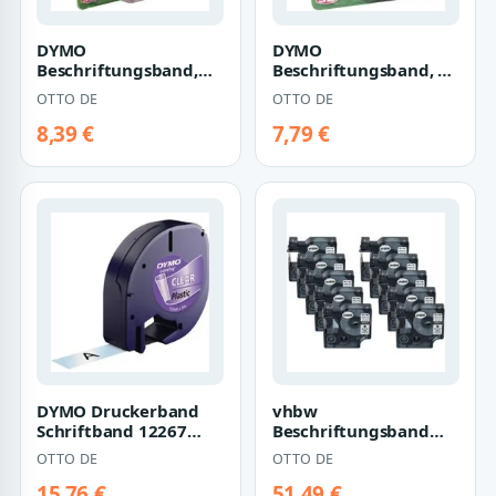
DYMO
DYMO
Beschriftungsband,
Beschriftungsband, 3D
3D-Prägeband 9,00
Prägeband 9 mm x 3
OTTO DE
OTTO DE
mm x 2,00 m
m
8,39 €
7,79 €
DYMO Druckerband
vhbw
Schriftband 12267
Beschriftungsband
Plastic Transparent
passend für Dymo
OTTO DE
OTTO DE
(S0721530)
LabelManager 100,
210D, 120P,…
15,76 €
51,49 €