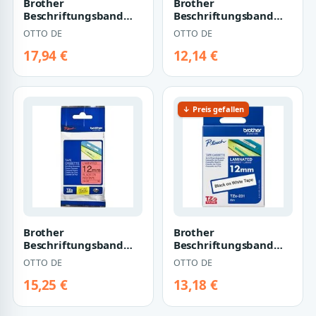
Brother
Brother
Beschriftungsband
Beschriftungsband
TZe-FX231
TZe-211
OTTO DE
OTTO DE
17,94 €
12,14 €
↓ Preis gefallen
Brother
Brother
Beschriftungsband
Beschriftungsband
TZe-431
TZe-231
OTTO DE
OTTO DE
15,25 €
13,18 €