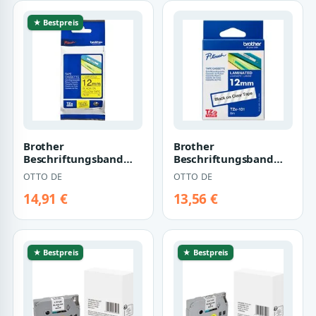
★ Bestpreis
Brother
Brother
Beschriftungsband
Beschriftungsband
TZe 631
TZe-131
OTTO DE
OTTO DE
14,91 €
13,56 €
★ Bestpreis
★ Bestpreis