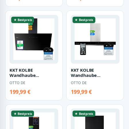
★ Bestpreis
★ Bestpreis
KKT KOLBE
KKT KOLBE
Wandhaube
Wandhaube
Dunstabzugshaube
Dunstabzugshaube
OTTO DE
OTTO DE
80cm TRIO8025S
60cm FLAT6006ED
Dunstabzugshaube 8…
Dunstabzugshaube…
199,99 €
199,99 €
★ Bestpreis
★ Bestpreis