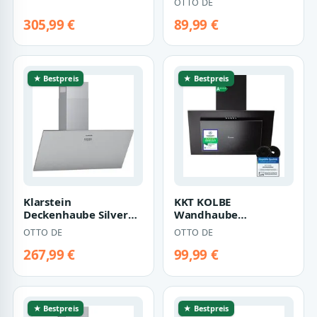
OTTO DE
Kronleuchter XL,
60cm VTH601ED
Abzugshaube Ins…
Dunstabzugshaube
305,99 €
89,99 €
60…
★ Bestpreis
★ Bestpreis
Klarstein
KKT KOLBE
Deckenhaube Silver
Wandhaube
Lining 90 Silver Lining
Dunstabzugshaube
OTTO DE
OTTO DE
90, Abzugshaube k…
60cm VTH6004S
Dunstabzugshaube
267,99 €
99,99 €
60…
★ Bestpreis
★ Bestpreis