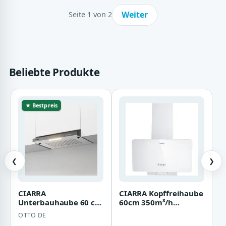
Weiter
Seite 1 von 2
Beliebte Produkte
★ Bestpreis
❮
❯
CIARRA
CIARRA Kopffreihaube
Unterbauhaube 60 cm
60cm 350m³/h
Dunstabzugshaube
Schräghaube Umluft
OTTO DE
220 m³/h Abluft &
& Abluft CAW6750…