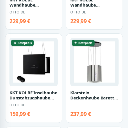
Wandhaube
Wandhaube
Wandhaube
Wandhaube
OTTO DE
OTTO DE
Dunstabzugshaube
Dunstabzugshaube
90cm FLAT9006ED
90cm FLAT9006S
229,99 €
229,99 €
Wandhau…
Wandhaub…
★ Bestpreis
★ Bestpreis
KKT KOLBE Inselhaube
Klarstein
Dunstabzugshaube
Deckenhaube Barett
Inselhaube BOX400-
Serie Barett
OTTO DE
Serie 40cm Dun…
Inselabzugshaube Ø35
cm 558…
159,99 €
237,99 €