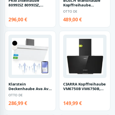
PKM Inselhaube
BOSCH Wandhaube
8099ISZ 8099ISZ,
Kopffreihaube
Abzugshaube 90cm
DWK65DK20 weiß 60
OTTO DE
Abluft
cm Abzugshaube Um
oder…
296,00 €
489,00 €
Klarstein
CIARRA Kopffreihaube
Deckenhaube Ava Ava,
VM6750B VM6750B,
Abzugshaube kopffrei
Dunstabzugshaube
OTTO DE
Abluft Umluft Haub…
60cm Kopffreie…
286,99 €
149,99 €