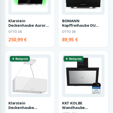
Klarstein
BOMANN
Deckenhaube Aurora
Kopffreihaube DU
Eco Aurora Eco,
7607 G DU 7607 G,
OTTO DE
OTTO DE
Abzugshaube kopffrei
Dunstabzugshaube
Ablu…
60cm, Abzug…
250,99 €
89,95 €
★ Bestpreis
★ Bestpreis
Klarstein
KKT KOLBE
Deckenhaube
Wandhaube
Kronleuchter XL
Dunstabzugshaube