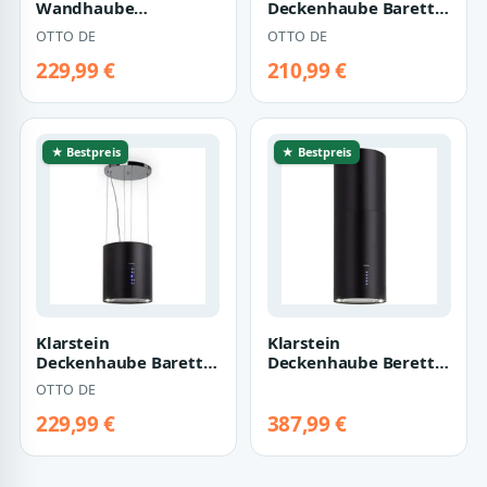
Wandhaube
Deckenhaube Barett
Dunstabzugshaube
Serie Barett
OTTO DE
OTTO DE
90cm EASY9005SM
Inselabzugshaube Ø35
RGBW Ambientebele…
cm 558…
229,99 €
210,99 €
★ Bestpreis
★ Bestpreis
Klarstein
Klarstein
Deckenhaube Barett
Deckenhaube Beretta
Serie Barett
Serie Beretta
OTTO DE
Inselabzugshaube Ø35
Inselabzugshaube Ø35
cm 558…
cm 65…
229,99 €
387,99 €