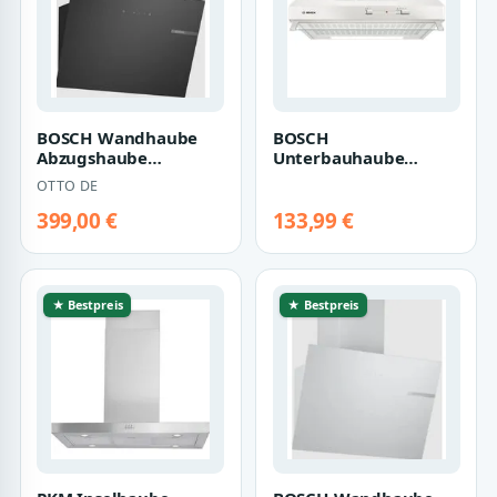
BOSCH Wandhaube
BOSCH
Abzugshaube
Unterbauhaube
Kopffreihaube Glas
Unterbauhaube 60cm
OTTO DE
schwarz 60cm
weiss Abzugshaube
DWK65DK6K…
Unterbau-Duns…
399,00 €
133,99 €
★ Bestpreis
★ Bestpreis