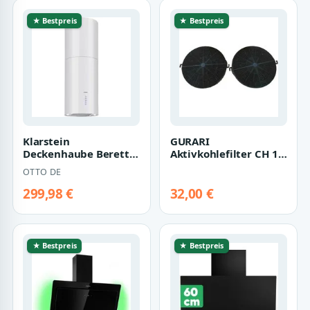
★ Bestpreis
★ Bestpreis
Klarstein
GURARI
Deckenhaube Beretta
Aktivkohlefilter CH 1,
Beretta, Abzugshaube
Aktivkohleiflter CH 1
OTTO DE
Insel Abluft Haube…
für Abzugshauben G…
299,98 €
32,00 €
★ Bestpreis
★ Bestpreis