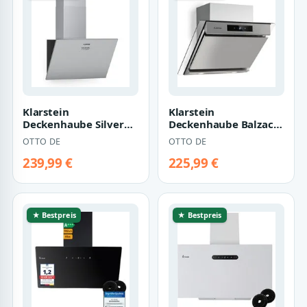
Klarstein
Klarstein
Deckenhaube Silver
Deckenhaube Balzac
Lining 60 Silver Lining
Silent 60 Balzac Silent
OTTO DE
OTTO DE
60, Abzugshaube k…
60, Abzugshaube k…
239,99 €
225,99 €
★ Bestpreis
★ Bestpreis