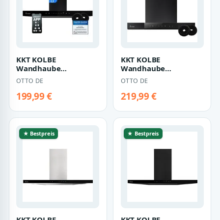
KKT KOLBE
KKT KOLBE
Wandhaube
Wandhaube
Dunstabzugshaube
Dunstabzugshaube
OTTO DE
OTTO DE
60cm FLAT6006S
60cm SHAPE6005S
Dunstabzugshaube 6…
Dunstabzugshaube…
199,99 €
219,99 €
★ Bestpreis
★ Bestpreis
KKT KOLBE
KKT KOLBE