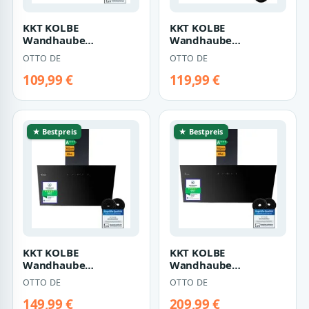
KKT KOLBE
KKT KOLBE
Wandhaube
Wandhaube
Dunstabzugshaube
Dunstabzugshaube
OTTO DE
OTTO DE
60cm BASE6004S
60cm BASE6002W
Dunstabzugshaube 6…
Dunstabzugshaube 6…
109,99 €
119,99 €
★ Bestpreis
★ Bestpreis
KKT KOLBE
KKT KOLBE
Wandhaube
Wandhaube
Dunstabzugshaube
Dunstabzugshaube
OTTO DE
OTTO DE
60cm TRIO6025S
90cm TRIO9025S
Dunstabzugshaube 6…
Dunstabzugshaube 9…
149,99 €
209,99 €