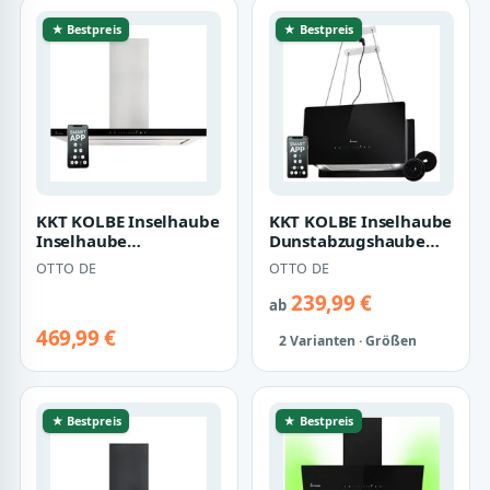
★ Bestpreis
★ Bestpreis
KKT KOLBE Inselhaube
KKT KOLBE Inselhaube
Inselhaube
Dunstabzugshaube
Dunstabzugshaube
Inselhaube CUBE60-
OTTO DE
OTTO DE
90cm FLAT-INSEL-6
Serie 60cm Dun…
Ins…
239,99 €
ab
469,99 €
2 Varianten · Größen
★ Bestpreis
★ Bestpreis