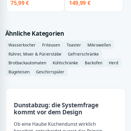
Umluft 3…
75,99 €
149,99 €
Ähnliche Kategorien
Wasserkocher
Friteusen
Toaster
Mikrowellen
Rührer, Mixer & Pürierstäbe
Gefrierschränke
Brotbackautomaten
Kühlschränke
Backofen
Herd
Bügeleisen
Geschirrspüler
Dunstabzug: die Systemfrage
kommt vor dem Design
Ob eine Haube Küchendunst wirklich
beseitigt, entscheidet zuerst das Prinzip.