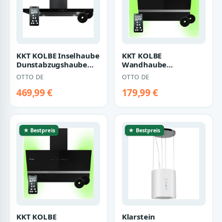
KKT KOLBE Inselhaube
KKT KOLBE
Dunstabzugshaube
Wandhaube
90cm FLAT-INSEL-6S
Dunstabzugshaube
OTTO DE
OTTO DE
Dunstabzugsha…
60cm EASY6005SM
RGBW Ambientebele…
469,99 €
179,99 €
★ Bestpreis
★ Bestpreis
KKT KOLBE
Klarstein