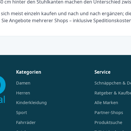
d 80 cm hinter den Stuhlkanten machen den Unterschied zw
sich meist einzeln kaufen und nach und nach ergänzen; die
en Sie Angebote mehrerer Shops – inklusive Speditionskosten
Kategorien
Service
Damen
Schnäppchen & D
Herren
Ratgeber & Kaufb
Kinderkleidung
Alle Marken
Sport
Partner-Shops
Fahrräder
Produktsuche