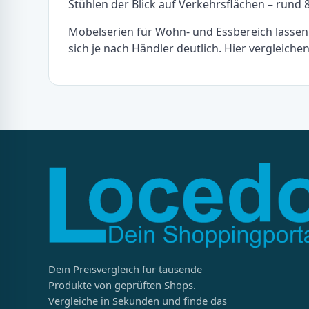
Stühlen der Blick auf Verkehrsflächen – run
Möbelserien für Wohn- und Essbereich lassen 
sich je nach Händler deutlich. Hier vergleich
Dein Preisvergleich für tausende
Produkte von geprüften Shops.
Vergleiche in Sekunden und finde das