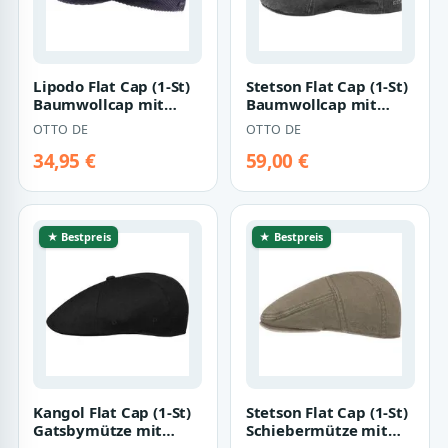
Lipodo Flat Cap (1-St)
Stetson Flat Cap (1-St)
Baumwollcap mit
Baumwollcap mit
Schirm, Made in Italy
Schirm
OTTO DE
OTTO DE
34,95 €
59,00 €
★ Bestpreis
★ Bestpreis
Kangol Flat Cap (1-St)
Stetson Flat Cap (1-St)
Gatsbymütze mit
Schiebermütze mit
Schirm
Schirm