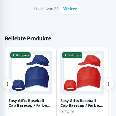
Weiter
Seite 1 von 89
Beliebte Produkte
★ Bestpreis
★ Bestpreis
❮
❯
Easy Gifts Baseball
Easy Gifts Baseball
F
Cap Basecap / Farbe:
Cap Basecap / Farbe:
M
blau
rot
|
OTTO DE
K
o