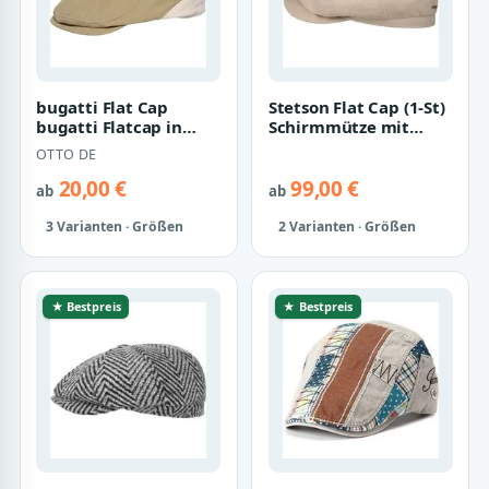
bugatti Flat Cap
Stetson Flat Cap (1-St)
bugatti Flatcap in
Schirmmütze mit
Color Block Design
Schirm, Made in the
OTTO DE
EU
20,00 €
99,00 €
ab
ab
3 Varianten · Größen
2 Varianten · Größen
★ Bestpreis
★ Bestpreis