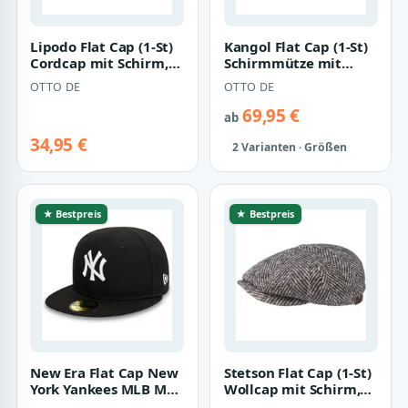
Lipodo Flat Cap (1-St)
Kangol Flat Cap (1-St)
Cordcap mit Schirm,
Schirmmütze mit
Made in Italy
Schirm
OTTO DE
OTTO DE
69,95 €
ab
34,95 €
2 Varianten · Größen
★ Bestpreis
★ Bestpreis
New Era Flat Cap New
Stetson Flat Cap (1-St)
York Yankees MLB My
Wollcap mit Schirm,
First Schwarz 59Fifty
Made in the EU