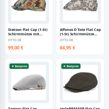
Stetson Flat Cap (1-St)
Alfonso D´Este Flat Cap
Schirmmütze mit
(1-St) Schirmmütze
Schirm, Made in the
mit Schirm, Made in
OTTO DE
OTTO DE
EU
Italy
99,00 €
84,95 €
★ Bestpreis
★ Bestpreis
Zaewry Flat Cap
styleBREAKER Flat Cap