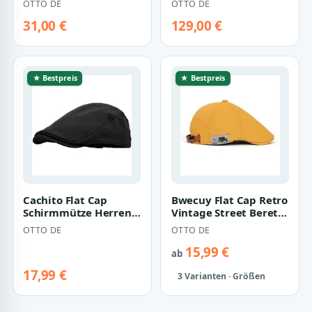
OTTO DE
OTTO DE
Basecap…
31,00 €
129,00 €
★ Bestpreis
★ Bestpreis
Cachito Flat Cap
Bwecuy Flat Cap Retro
Schirmmütze Herren
Vintage Street Beret
Baumwolle
Cap,Flacher
OTTO DE
OTTO DE
Atmungsaktiv
Verstellbarer
Einstellbar…
15,99 €
ab
17,99 €
3 Varianten · Größen