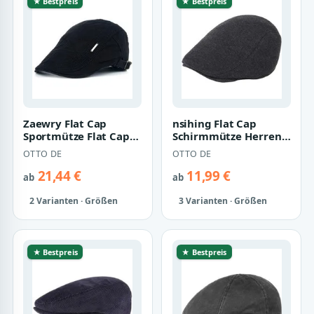
★ Bestpreis
★ Bestpreis
Zaewry Flat Cap
nsihing Flat Cap
Sportmütze Flat Cap
Schirmmütze Herren
Gatsby Schirmmütze
Schiebermütze
OTTO DE
OTTO DE
Kappe
Driving Cabbie
21,44 €
11,99 €
ab
ab
2 Varianten · Größen
3 Varianten · Größen
★ Bestpreis
★ Bestpreis