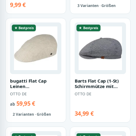
9,99 €
3 Varianten · Größen
★ Bestpreis
★ Bestpreis
bugatti Flat Cap
Barts Flat Cap (1-St)
Leinen
Schirmmütze mit
Kopfbedeckung
Schirm
OTTO DE
OTTO DE
59,95 €
ab
34,99 €
2 Varianten · Größen