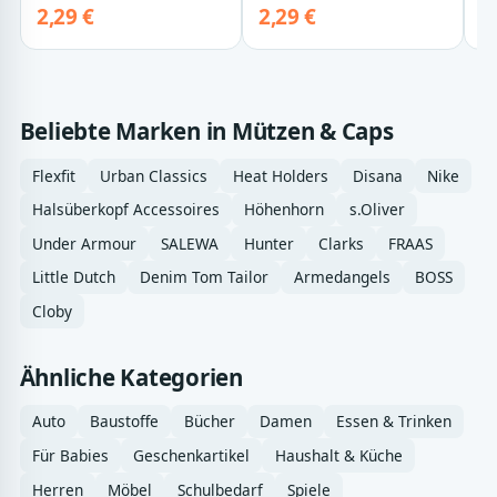
2,29 €
2,29 €
4
Beliebte Marken in Mützen & Caps
Flexfit
Urban Classics
Heat Holders
Disana
Nike
Halsüberkopf Accessoires
Höhenhorn
s.Oliver
Under Armour
SALEWA
Hunter
Clarks
FRAAS
Little Dutch
Denim Tom Tailor
Armedangels
BOSS
Cloby
Ähnliche Kategorien
Auto
Baustoffe
Bücher
Damen
Essen & Trinken
Für Babies
Geschenkartikel
Haushalt & Küche
Herren
Möbel
Schulbedarf
Spiele