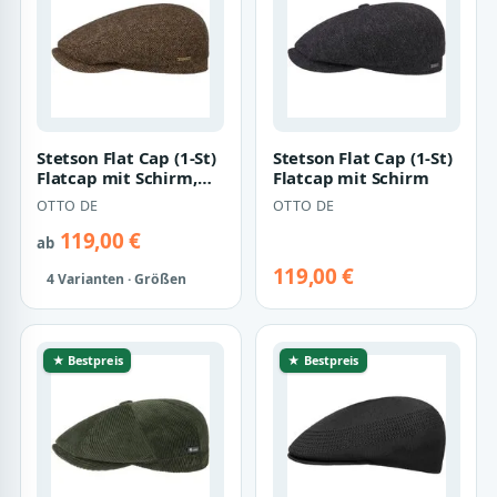
Stetson Flat Cap (1-St)
Stetson Flat Cap (1-St)
Flatcap mit Schirm,
Flatcap mit Schirm
Made in the EU
OTTO DE
OTTO DE
119,00 €
ab
119,00 €
4 Varianten · Größen
★ Bestpreis
★ Bestpreis