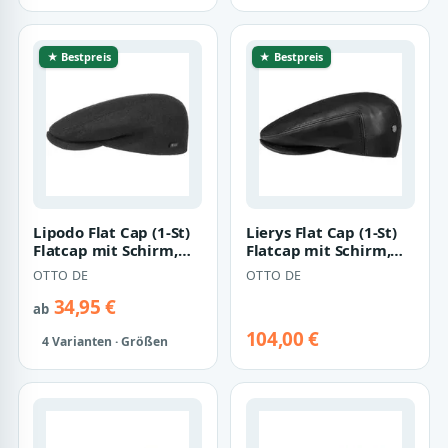
★ Bestpreis
★ Bestpreis
Lipodo Flat Cap (1-St)
Lierys Flat Cap (1-St)
Flatcap mit Schirm,
Flatcap mit Schirm,
Made in Italy
Made in Italy
OTTO DE
OTTO DE
34,95 €
ab
104,00 €
4 Varianten · Größen