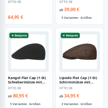
OTTO DE
OTTO DE
39,00 €
ab
64,95 €
5 Varianten · Größen
★ Bestpreis
★ Bestpreis
Kangol Flat Cap (1-St)
Lipodo Flat Cap (1-St)
Schiebermütze mit
Schirmmütze mit
Schirm
Schirm, Made in Italy
OTTO DE
OTTO DE
80,95 €
34,95 €
ab
ab
5 Varianten · Größen
3 Varianten · Größen