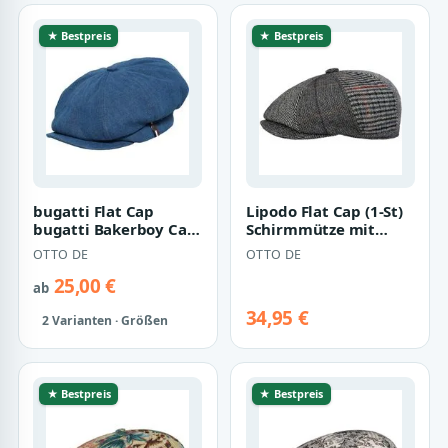
★ Bestpreis
★ Bestpreis
bugatti Flat Cap
Lipodo Flat Cap (1-St)
bugatti Bakerboy Cap
Schirmmütze mit
im Denim-Look
Schirm
OTTO DE
OTTO DE
25,00 €
ab
34,95 €
2 Varianten · Größen
★ Bestpreis
★ Bestpreis