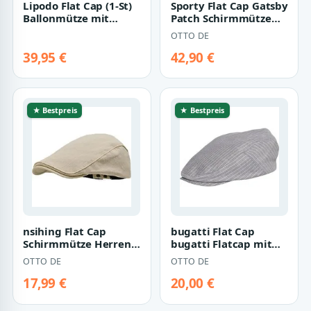
Lipodo Flat Cap (1-St)
Sporty Flat Cap Gatsby
Ballonmütze mit
Patch Schirmmütze
Schirm
mit Schirm
OTTO DE
Schiebermütze
39,95 €
42,90 €
★ Bestpreis
★ Bestpreis
nsihing Flat Cap
bugatti Flat Cap
Schirmmütze Herren
bugatti Flatcap mit
Baumwolle Barett Cap
Nadelstreifen-Design
OTTO DE
OTTO DE
Stil Schiebek…
17,99 €
20,00 €