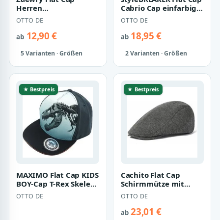
Herren
Cabrio Cap einfarbig
Atmungsaktive Mesh-
(1-St)
OTTO DE
OTTO DE
Sommermütze
Verstellbare Sch…
12,90 €
18,95 €
ab
ab
5 Varianten · Größen
2 Varianten · Größen
★ Bestpreis
★ Bestpreis
MAXIMO Flat Cap KIDS
Cachito Flat Cap
BOY-Cap T-Rex Skelett
Schirmmütze mit
snap-back Verschluß
Schirm Schiebermütze
OTTO DE
OTTO DE
(1-St)
Barett Cap
23,01 €
ab