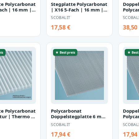
te Polycarbonat
Stegplatte Polycarbonat
Doppel
Fach | 16 mm |
| X16 5-Fach | 16 mm |
Polyca
80 mm |
Breite 1200 mm |
| 16 m
SCOBALIT
SCOBAL
glaskl…
mm | 
17,58 €
38,50
is
★ Bestpreis
★ Best
te Polycarbonat
Polycarbonat
Doppel
ktur | Thermo |
Doppelstegplatte 6 mm
Polyca
Breite 1200
in glasklar mit 1050 mm
Breite
SCOBALIT
SCOBAL
Breite
glaskl
17,94 €
17,94