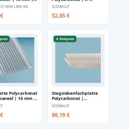
 980 mm |
Struktur | Sun Stop | 25
CH VON LIEN AG
SCOBALIT
az…
mm | Brei…
 €
52,85 €
preis
★ Bestpreis
atte Polycarbonat
Stegsiebenfachplatte
kpaneel | 16 mm |
Polycarbonat |
 230 mm | glaskl…
Clickpaneel | Thermo |
IT
SCOBALIT
40 mm | Bre…
 €
86,19 €