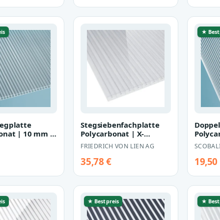
is
★ Best
egplatte
Stegsiebenfachplatte
Doppel
onat | 10 mm |
Polycarbonat | X-
Polyca
100 mm |
Struktur | 25 mm |
glaskl
FRIEDRICH VON LIEN AG
SCOBAL
Breite 980 mm…
35,78 €
19,50
is
★ Bestpreis
★ Best