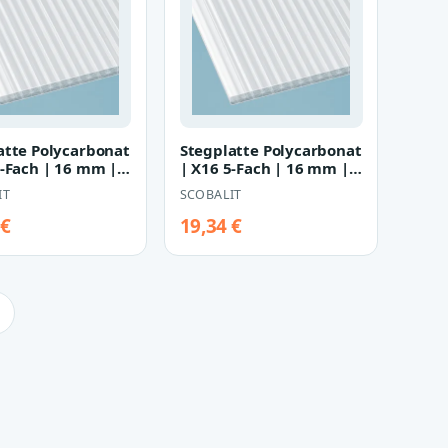
atte Polycarbonat
Stegplatte Polycarbonat
5-Fach | 16 mm |
| X16 5-Fach | 16 mm |
 980 mm | opal-
Breite 1200 mm | opal-
IT
SCOBALIT
w…
 €
19,34 €