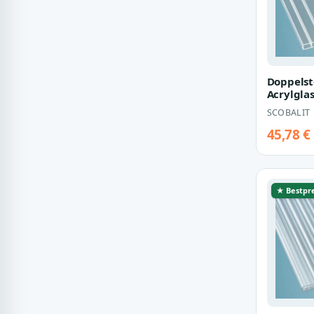
Doppelst
Acrylgla
Breite 1
SCOBALIT
glasklar
45,78 €
★ Bestpre