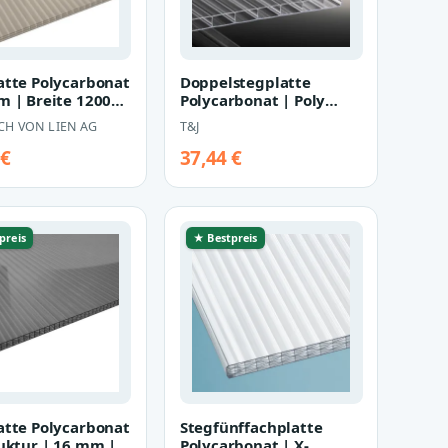
atte Polycarbonat
Doppelstegplatte
m | Breite 1200
Polycarbonat | Poly
bronze
Breitkammer | 16 mm |
CH VON LIEN AG
T&J
Breite 980…
 €
37,44 €
preis
★ Bestpreis
atte Polycarbonat
Stegfünffachplatte
ruktur | 16 mm |
Polycarbonat | X-