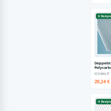
★ Bestpre
Doppelst
Polycarb
Breite 2
SCOBALIT
glasklar
20,24 €
★ Bestpre