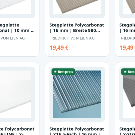
egplatte
Stegplatte Polycarbonat
Stegpl
onat | 10 mm |
| 16 mm | Breite 980
| 16 m
050 mm |
mm | bronze
mm | 
 VON LIEN AG
FRIEDRICH VON LIEN AG
FRIEDRI
19,49 €
19,49
★ Bestpreis
★ Best
te Polycarbonat
Stegplatte Polycarbonat
Stegpl
E LINE | X-
| X16 5-Fach | 16 mm |
| X-St