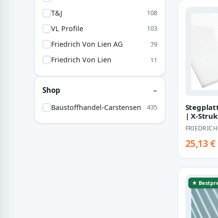
T&J
108
VL Profile
103
Friedrich Von Lien AG
79
Friedrich Von Lien
11
Shop
Stegplat
Baustoffhandel-Carstensen
435
| X-Stru
Breite 1
FRIEDRICH
w…
25,13 €
★ Bestpre