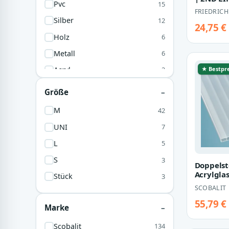
Pvc
15
Struktur
FRIEDRICH
Breite…
Silber
12
24,75 €
Holz
6
Metall
6
★ Bestpre
Acryl
2
Bronze
2
Größe
Gummi
2
M
42
Edelstahl
1
UNI
7
Glas
1
L
5
Polyamid
1
S
3
Doppelst
Silikon
1
Acrylgla
Stück
3
Breite 9
SCOBALIT
weiß
55,79 €
Marke
Scobalit
134