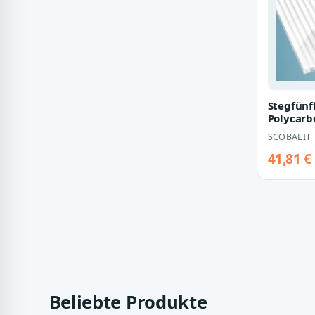
Stegfünf
Polycarb
Breite 9
SCOBALIT
gestreift
41,81 €
Beliebte Produkte