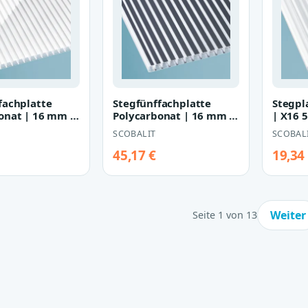
fachplatte
Stegfünffachplatte
Stegpl
onat | 16 mm |
Polycarbonat | 16 mm |
| X16 
80 mm |
Breite 980 mm |
Breite
SCOBALIT
SCOBAL
 gl…
gestreift gl…
we…
45,17 €
19,34
Weiter
Seite 1 von 13