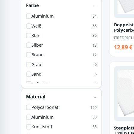
Farbe
Aluminium
84
Doppelst
Weiß
65
Polycarb
Breite 1
Klar
36
FRIEDRICH
glasklar
Silber
13
12,89 €
Braun
12
Grau
6
Sand
5
Hellgrau
4
Schwarz
1
Material
Polycarbonat
159
Aluminium
88
Kunststoff
65
Stegplat
| 2ND LIF