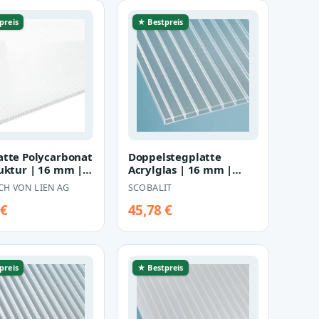
preis
★ Bestpreis
atte Polycarbonat
Doppelstegplatte
ruktur | 16 mm |
Acrylglas | 16 mm |
 1200 mm |
Breite 980 mm |
CH VON LIEN AG
SCOBALIT
…
glasklar
 €
45,78 €
preis
★ Bestpreis