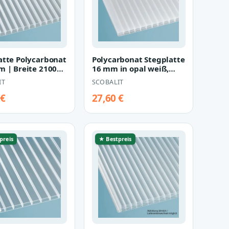
atte Polycarbonat
Polycarbonat Stegplatte
m | Breite 2100
16 mm in opal weiß,
lasklar
Breite 1200 mm
IT
SCOBALIT
 €
27,60 €
preis
★ Bestpreis