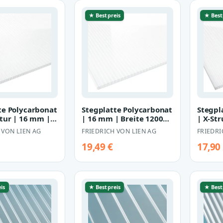
★ Bestpreis
★ Best
te Polycarbonat
Stegplatte Polycarbonat
Stegpl
ktur | 16 mm |
| 16 mm | Breite 1200
| X-St
200 mm | opal-
mm | opal-weiß
Breite
 VON LIEN AG
FRIEDRICH VON LIEN AG
FRIEDRI
glaskl
19,49 €
17,90
is
★ Bestpreis
★ Best