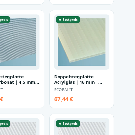
preis
★ Bestpreis
stegplatte
Doppelstegplatte
rbonat | 4,5 mm |
Acrylglas | 16 mm |
ar
Climablue | Breite 980
IT
SCOBALIT
mm
 €
67,44 €
preis
★ Bestpreis