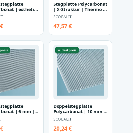
stegplatte
Stegplatte Polycarbonat
rbonat | esthetics
| X-Struktur | Thermo |
m | Breite 980
25 mm | Breite 980
IT
SCOBALIT
gl…
mm…
 €
47,57 €
preis
★ Bestpreis
stegplatte
Doppelstegplatte
rbonat | 6 mm |
Polycarbonat | 10 mm |
 2100 mm |
Breite 1050 mm |
IT
SCOBALIT
ar
glasklar
 €
20,24 €