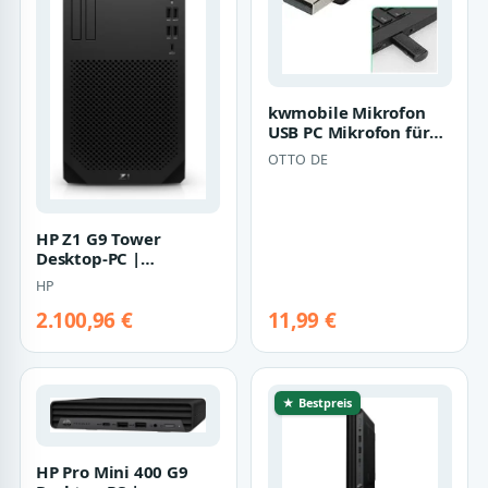
kwmobile Mikrofon
USB PC Mikrofon für
Laptop oder Desktop
OTTO DE
PC Notebook…
HP Z1 G9 Tower
Desktop-PC |
8t1l1ea#abd | Core i7-
HP
14700 - 32GB RAM
2.100,96 €
11,99 €
★ Bestpreis
HP Pro Mini 400 G9