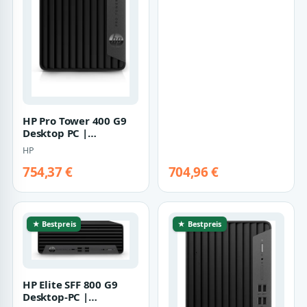
HP Pro Tower 400 G9
Desktop PC |
5v6m7es#abd | Core
HP
i5-13500 - 16GB RA…
754,37 €
704,96 €
★ Bestpreis
★ Bestpreis
HP Elite SFF 800 G9
Desktop-PC |