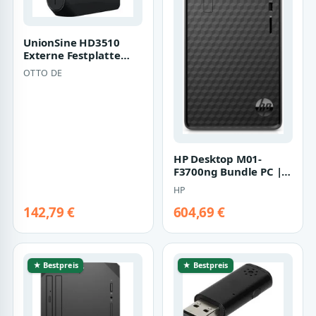
UnionSine HD3510
Externe Festplatte
3,5“ Desktop PC
OTTO DE
Gaming USB 3.2 ext…
HP Desktop M01-
F3700ng Bundle PC |
7n3q7ea | Intel®
HP
Core? i5 - i5-1340…
142,79 €
604,69 €
★ Bestpreis
★ Bestpreis