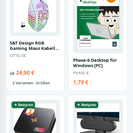
S&T Design RGB
Gaming Maus Kabellos
Wireless Leise Weiß
OTTO DE
Schwarz USB Ga…
Phase-6 Desktop für
Windows [PC]
24,90 €
PHASE-6
ab
1,79 €
2 Varianten · Größen
★ Bestpreis
★ Bestpreis