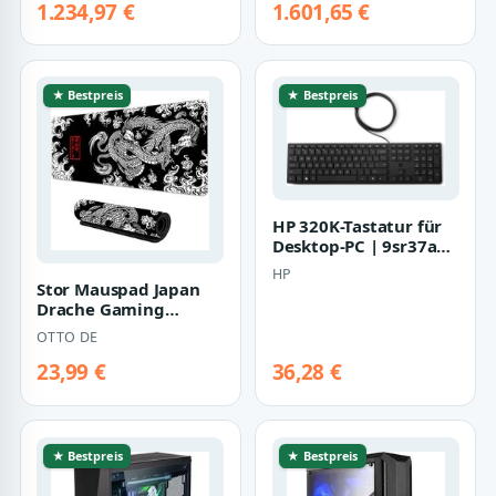
Ryzen…
1.234,97 €
1.601,65 €
★ Bestpreis
★ Bestpreis
HP 320K-Tastatur für
Desktop-PC | 9sr37aa |
kabelgebunden - Volle
HP
Größ…
Stor Mauspad Japan
Drache Gaming
Tischunterlage PC
OTTO DE
Laptop Desktop
Maus…
23,99 €
36,28 €
★ Bestpreis
★ Bestpreis