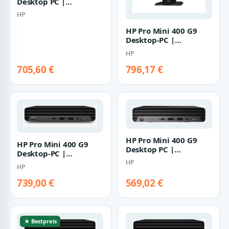
Desktop PC |
c5xs0es#abd | Core i5-
HP
13500T - 16GB RA…
HP Pro Mini 400 G9
Desktop-PC |
c7fx1et#abd | Core i5-
HP
14400T - 16GB RA…
705,60 €
796,17 €
HP Pro Mini 400 G9
HP Pro Mini 400 G9
Desktop PC |
Desktop-PC |
a1hl3es#abd | Core i3-
937u0ea#abd | Core
HP
HP
13100T - 8GB RAM
i5-14500T - 16GB RA…
739,00 €
569,02 €
★ Bestpreis