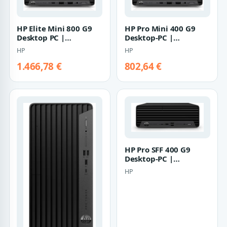
HP Elite Mini 800 G9
HP Pro Mini 400 G9
Desktop PC |
Desktop-PC |
5m9x7ea#abd | Core
937t8ea#abd | Core
HP
HP
i7-14700 - 16GB R…
i5-14500T - 8GB RAM
1.466,78 €
802,64 €
HP Pro SFF 400 G9
Desktop-PC |
881y8ea#abd | Core
HP
i5-14500 - 16GB RAM