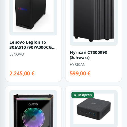
Lenovo Legion T5
30IAS10 (90YA000CGF)
Hyrican CTS00999
(Schwarz)
LENOVO
(Schwarz)
HYRICAN
2.245,00 €
599,00 €
★ Bestpreis