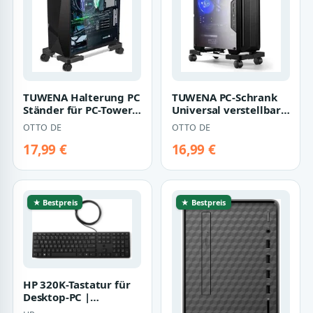
TUWENA Halterung PC
TUWENA PC-Schrank
Ständer für PC-Tower,
Universal verstellbare
Computer CPU
CPU Ständer mit
OTTO DE
OTTO DE
Desktop Ständer…
Rollen für Co…
17,99 €
16,99 €
★ Bestpreis
★ Bestpreis
HP 320K-Tastatur für
Desktop-PC |
9sr37aa#abh |