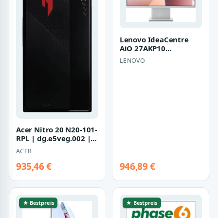
Lenovo IdeaCentre
AiO 27AKP10
(F0JE000LGE) (cloud
LENOVO
grey)
Acer Nitro 20 N20-101-
RPL | dg.e5veg.002 |
Tower - Core 5 210H /
ACER
2.2 G…
935,46 €
946,89 €
★ Bestpreis
★ Bestpreis