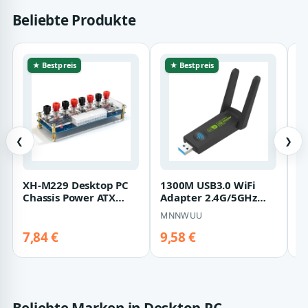
Beliebte Produkte
★ Bestpreis
★ Bestpreis
❮
❯
XH-M229 Desktop PC
1300M USB3.0 WiFi
A
Chassis Power ATX
Adapter 2.4G/5GHz
6
Transfer to Adapter
Wireless Dual Band
St
MNNWUU
O
Board Power S…
Wi-Fi Dongle Ne…
M
7,84 €
9,58 €
9
Beliebte Marken in Desktop PC