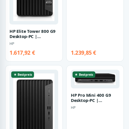
HP Elite Tower 800 G9
Desktop-PC |
a0yy3ea#abd | Core
HP
i5-14500 - 32GB…
1.617,92 €
1.239,85 €
★ Bestpreis
★ Bestpreis
HP Pro Mini 400 G9
Desktop-PC |
9m9b0at#abd | Core
HP
i5-13500T - 16GB RA…