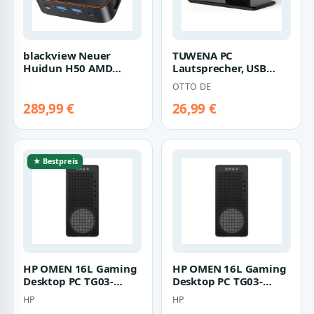
blackview Neuer
TUWENA PC
Huidun H50 AMD
Lautsprecher, USB
Ryzen 3 desktop pc
Monitor Lautsprecher
OTTO DE
16GB + 512GB Win
mit Clip-On,Desktop-
11…
S…
289,99 €
26,99 €
★ Bestpreis
HP OMEN 16L Gaming
HP OMEN 16L Gaming
Desktop PC TG03-
Desktop PC TG03-
0154ng PC |
0189ng PC | cm9d1ea
HP
HP
cm9d0ea#abd | AMD
| Intel® Core?…