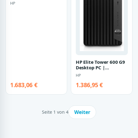
5v8j1ea#abd | Core i5-
HP
12500 - 16GB RA…
HP Elite Tower 600 G9
Desktop PC |
881l4ea#abd | Core i7-
HP
13700 - 16GB…
1.683,06 €
1.386,95 €
Weiter
Seite 1 von 4