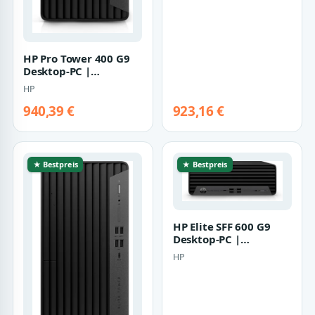
HP Pro Tower 400 G9
Desktop-PC |
881z1ea#abd | Core
HP
i5-14500 - 16GB RA…
940,39 €
923,16 €
★ Bestpreis
★ Bestpreis
HP Elite SFF 600 G9
Desktop-PC |
881l2ea#abd | Core i7-
HP
13700 - 16GB RA…