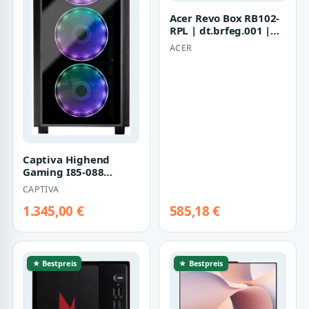
Acer Revo Box RB102-
RPL | dt.brfeg.001 |
Barebone - Mini-PC
ACER
Captiva Highend
Gaming I85-088
(Schwarz)
CAPTIVA
1.345,00 €
585,18 €
★ Bestpreis
★ Bestpreis