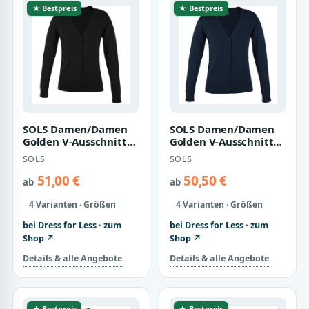
★ Bestpreis
★ Bestpreis
SOLS Damen/Damen
SOLS Damen/Damen
Golden V-Ausschnitt
Golden V-Ausschnitt
Strickjacke (Schwarz)
Strickjacke (Navy)
SOLS
SOLS
51,00 €
50,50 €
ab
ab
4 Varianten · Größen
4 Varianten · Größen
bei Dress for Less · zum
bei Dress for Less · zum
Shop ↗
Shop ↗
Details & alle Angebote
Details & alle Angebote
★ Bestpreis
★ Bestpreis