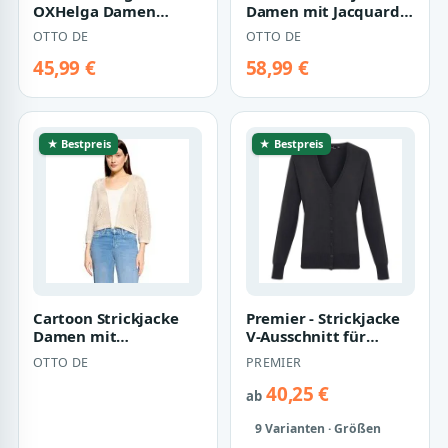
OXHelga Damen
Damen mit Jacquard
Feinstrick
(1-tlg)
OTTO DE
OTTO DE
Cardigan/Strickjacke
45,99 €
58,99 €
★ Bestpreis
★ Bestpreis
Cartoon Strickjacke
Premier - Strickjacke
Damen mit
V-Ausschnitt für
Glanzeffekt (1-tlg)
Damen (Holzkohle)
OTTO DE
PREMIER
40,25 €
ab
9 Varianten · Größen