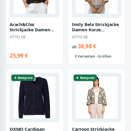
Arach&Cloz
Imily Bela Strickjacke
Strickjacke Damen
Damen Kurze
Kurzarm Cardigan,
Strickjacke (Packung,
OTTO DE
OTTO DE
leichte
1-tlg., 1per-…
Sommeroberteile…
36,98 €
ab
25,99 €
3 Varianten · Größen
★ Bestpreis
★ Bestpreis
OXMO Cardigan
Cartoon Strickjacke