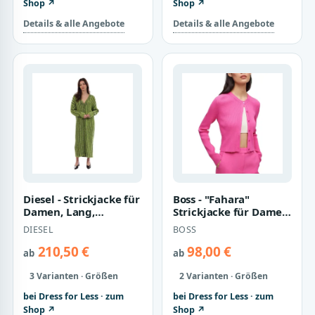
Shop ↗
Shop ↗
Details & alle Angebote
Details & alle Angebote
Diesel - Strickjacke für
Boss - "Fahara"
Damen, Lang,
Strickjacke für Damen
Jerseyware (Grün)
(Pink Mischung)
DIESEL
BOSS
210,50 €
98,00 €
ab
ab
3 Varianten · Größen
2 Varianten · Größen
bei Dress for Less · zum
bei Dress for Less · zum
Shop ↗
Shop ↗