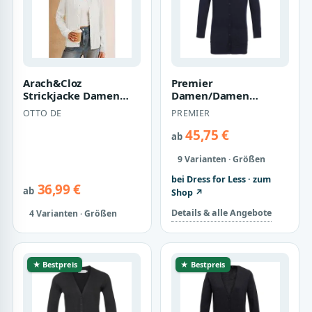
Arach&Cloz
Premier
Strickjacke Damen
Damen/Damen
Cardigan-Pullover
Langarm Strickjacke
OTTO DE
PREMIER
Lässige Strickjacken
mit V-Ausschnitt
Bu…
(Marine)
45,75 €
ab
9 Varianten · Größen
bei Dress for Less · zum
36,99 €
ab
Shop ↗
Details & alle Angebote
4 Varianten · Größen
★ Bestpreis
★ Bestpreis