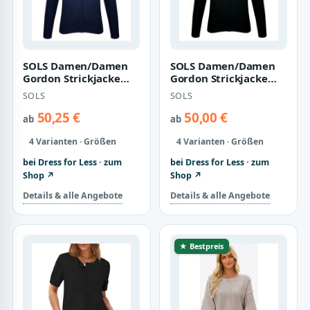
SOLS Damen/Damen
SOLS Damen/Damen
Gordon Strickjacke
Gordon Strickjacke
mit durchgehendem
mit durchgehendem
SOLS
SOLS
Reißverschluss (…
Reißverschluss (…
50,25 €
50,00 €
ab
ab
4 Varianten · Größen
4 Varianten · Größen
bei Dress for Less · zum
bei Dress for Less · zum
Shop ↗
Shop ↗
Details & alle Angebote
Details & alle Angebote
★ Bestpreis