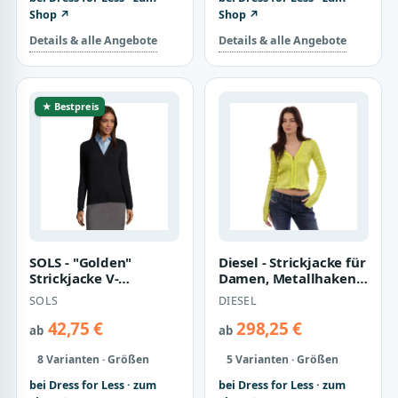
Shop ↗
Shop ↗
Details & alle Angebote
Details & alle Angebote
★ Bestpreis
SOLS - "Golden"
Diesel - Strickjacke für
Strickjacke V-
Damen, Metallhaken,
Ausschnitt für Damen
Schmal (Gelb)
SOLS
DIESEL
()
42,75 €
298,25 €
ab
ab
8 Varianten · Größen
5 Varianten · Größen
bei Dress for Less · zum
bei Dress for Less · zum