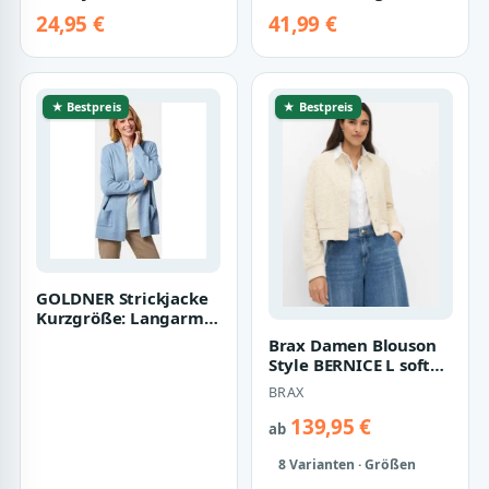
Strickjacke kurz
Pink, Halbarm
24,95 €
41,99 €
Oversize Look
Kurzarm Jäckchen g…
Grobstric…
★ Bestpreis
★ Bestpreis
GOLDNER Strickjacke
Kurzgröße: Langarm
Cardigan aus Merino
Brax Damen Blouson
Damen Indoo…
Style BERNICE L soft
ecru, hellbeige, Gr. 46
BRAX
139,95 €
ab
8 Varianten · Größen