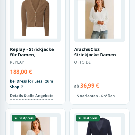
Replay - Strickjacke
Arach&Cloz
für Damen,
Strickjacke Damen
Baumwollmischung
Langarm Solid
REPLAY
OTTO DE
(Beige)
Strickjacken Leichter
Cardi…
188,00 €
bei Dress for Less · zum
36,99 €
ab
Shop ↗
Details & alle Angebote
5 Varianten · Größen
★ Bestpreis
★ Bestpreis