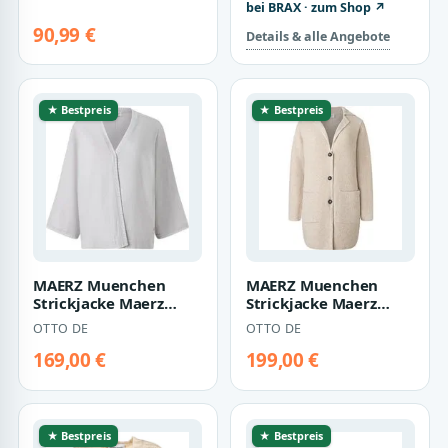
bei BRAX · zum Shop ↗
90,99 €
Details & alle Angebote
★ Bestpreis
★ Bestpreis
MAERZ Muenchen
MAERZ Muenchen
Strickjacke Maerz
Strickjacke Maerz
Muenchen 212001
Muenchen 212800
OTTO DE
OTTO DE
Strickjacke Damen
Strickjacke Damen
Bek…
Bek…
169,00 €
199,00 €
★ Bestpreis
★ Bestpreis