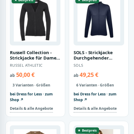
Russell Collection -
SOLS - Strickjacke
Strickjacke für Damen
Durchgehender
(Schwarz)
Reißverschluss für
RUSSEL ATHLETIC
SOLS
Damen ()
50,00 €
49,25 €
ab
ab
3 Varianten · Größen
6 Varianten · Größen
bei Dress for Less · zum
bei Dress for Less · zum
Shop ↗
Shop ↗
Details & alle Angebote
Details & alle Angebote
★ Bestpreis