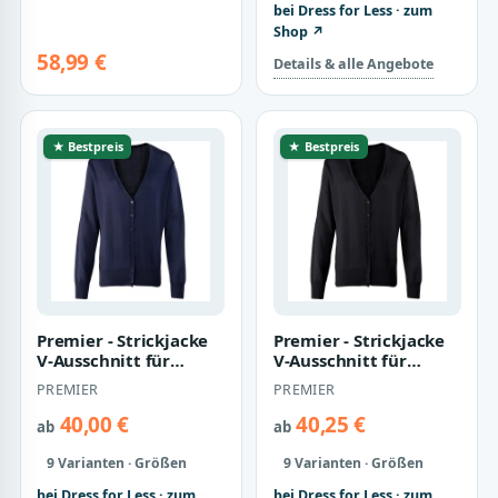
bei Dress for Less · zum
Shop ↗
58,99 €
Details & alle Angebote
★ Bestpreis
★ Bestpreis
Premier - Strickjacke
Premier - Strickjacke
V-Ausschnitt für
V-Ausschnitt für
Damen (Marineblau)
Damen (Schwarz)
PREMIER
PREMIER
40,00 €
40,25 €
ab
ab
9 Varianten · Größen
9 Varianten · Größen
bei Dress for Less · zum
bei Dress for Less · zum