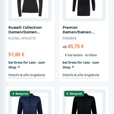
Russell Collection
Premier
Damen/Damen
Damen/Damen
Strickjacke mit V-
Langarm-Strickjacke
RUSSEL ATHLETIC
PREMIER
Ausschnitt (Schwarz)
mit V-Ausschnitt
(Holzkohle)
45,75 €
ab
51,00 €
9 Varianten · Größen
bei Dress for Less · zum
bei Dress for Less · zum
Shop ↗
Shop ↗
Details & alle Angebote
Details & alle Angebote
★ Bestpreis
★ Bestpreis