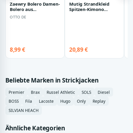
Zaewry Bolero Damen-
Mutig Strandkleid
On
Bolero aus
Spitzen-Kimono
D
Chiffon,Kurz
Strandponcho für
l
OTTO DE
O
Strickjacke Damen
Damen eleganter
Offene 3…
Bade…
3
be
S
8,99 €
20,89 €
De
Beliebte Marken in Strickjacken
Premier
Brax
Russel Athletic
SOLS
Diesel
BOSS
Fila
Lacoste
Hugo
Only
Replay
SILVIAN HEACH
Ähnliche Kategorien