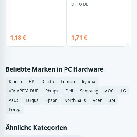
Doppel-
P
OTTO DE
K
Rollenschnäpper
9
verstellbar aus St…
2
be
↗
1,18 €
1,71 €
De
Beliebte Marken in PC Hardware
Kineco
HP
Dicota
Lenovo
Iiyama
VIA APPIA DUE
Philips
Dell
Samsung
AOC
LG
Asus
Targus
Epson
North Sails
Acer
3M
Frapp
Ähnliche Kategorien