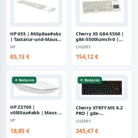
HP 655 | 860p8aa#abz
Cherry XS G84-5500 |
| Tastatur-und-Maus-
g84-5500lumch-0 |
Set - kabellos
Tastatur - USB
HP
CHERRY
85,13 €
154,12 €
★ Bestpreis
★ Bestpreis
HP Z3700 |
Cherry XTRFY MX 8.2
v0l80aa#abb | Maus -
PRO | g8e-
kabellos
3885hacagb-2 |
HP
CHERRY
Tastatur - TMR
18,85 €
245,47 €