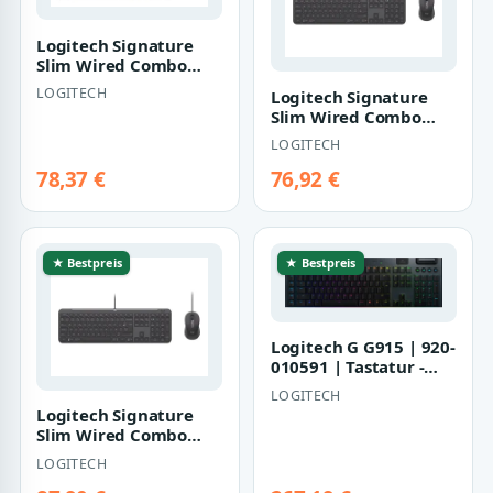
Logitech Signature
Slim Wired Combo
MK620 for Business |
LOGITECH
Logitech Signature
920-013360 |
Slim Wired Combo
MK620 for Business |
LOGITECH
920-013359 |
78,37 €
76,92 €
★ Bestpreis
★ Bestpreis
Logitech G G915 | 920-
010591 | Tastatur -
hintergrundbeleuchtet
LOGITECH
Logitech Signature
Slim Wired Combo
MK620 for Business |
LOGITECH
920-013344 |