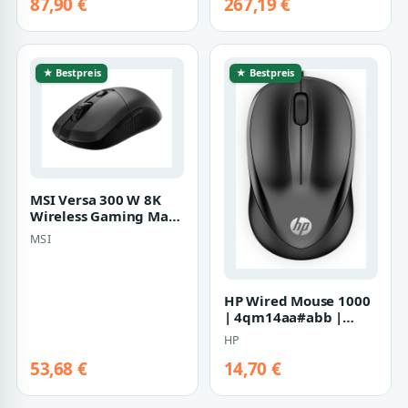
87,90 €
267,19 €
★ Bestpreis
★ Bestpreis
MSI Versa 300 W 8K
Wireless Gaming Maus
| s12-4301600-cla |
MSI
Maus - Opt…
HP Wired Mouse 1000
| 4qm14aa#abb |
Maus - Maus
HP
53,68 €
14,70 €