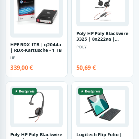
Poly HP Poly Blackwire
3325 | 8x222aa |
HPE RDX 1TB | q2044a
Blackwire 3300 series
POLY
| RDX-Kartusche - 1 TB
HP
339,00 €
50,69 €
★ Bestpreis
★ Bestpreis
Poly HP Poly Blackwire
Logitech Flip Folio |