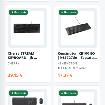
★ Bestpreis
★ Bestpreis
Cherry STREAM
Kensington KB100 EQ
KEYBOARD | jk-
| k63727de | Tastatur
8500ch-2 | Tastatur -
- full size
CHERRY
KENSINGTON
USB
TECHNOLOGY GROUP
39,15 €
17,37 €
★ Bestpreis
★ Bestpreis