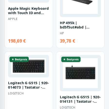
Apple Magic Keyboard
with Touch ID and
Numeric Keypad |
APPLE
mxk83ab/a |
HP 495k |
bd5f5ut#abd |
Tastatur - Dual-Modus
HP
198,69 €
39,78 €
★ Bestpreis
★ Bestpreis
Logitech G G515 | 920-
014073 | Tastatur -
LIGHTSPEED
LOGITECH
Logitech G G515 | 920-
014131 | Tastatur -
TKL
LOGITECH