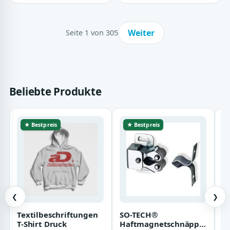
Weiter
Seite 1 von 305
Beliebte Produkte
★ Bestpreis
★ Bestpreis
❮
❯
Textilbeschriftungen
SO-TECH®
T
T-Shirt Druck
Haftmagnetschnäpper
k