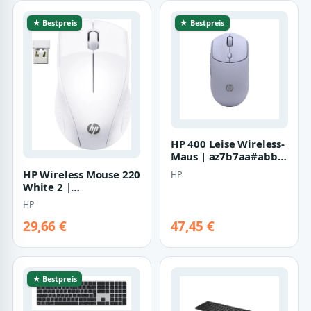
★ Bestpreis
★ Bestpreis
HP 400 Leise Wireless-
Maus | az7b7aa#abb |
Beidhändig - RF
HP Wireless Mouse 220
HP
Wireless +…
White 2 |
7kx12aa#abb | Maus -
HP
1.600 dpi
29,66 €
47,45 €
★ Bestpreis