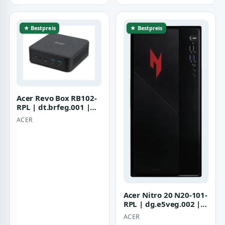
★ Bestpreis
★ Bestpreis
Acer Revo Box RB102-
RPL | dt.brfeg.001 |
Barebone - Mini-PC
ACER
Acer Nitro 20 N20-101-
RPL | dg.e5veg.002 |
Tower - Core 5 210H /
ACER
2.2 G…