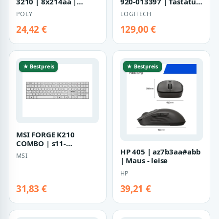
3210 | 8x214aa |
920-013397 | Tastatur
Blackwire 3200 Series
und Foliohülle - full
POLY
LOGITECH
size
24,42 €
129,00 €
★ Bestpreis
★ Bestpreis
MSI FORGE K210
COMBO | s11-
HP 405 | az7b3aa#abb
43de311-y92 |
MSI
| Maus - leise
Tastatur-und-Maus-Set
HP
31,83 €
39,21 €