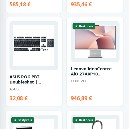
585,18 €
935,46 €
★ Bestpreis
Lenovo IdeaCentre
AiO 27AKP10
ASUS ROG PBT
(F0JE000LGE) (cloud
LENOVO
Doubleshot |
grey)
90mp02p0-baua00 |
ASUS
Tastenkappen-Satz
32,08 €
946,89 €
★ Bestpreis
★ Bestpreis