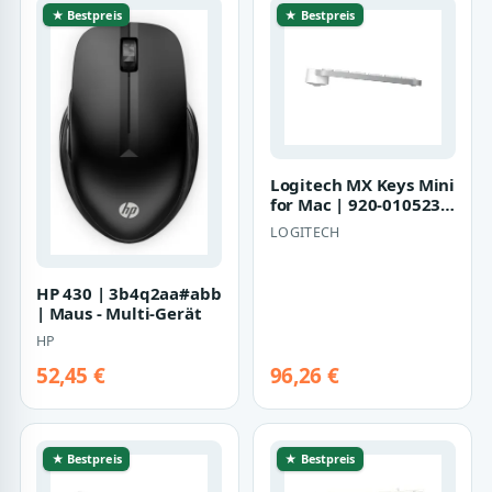
★ Bestpreis
★ Bestpreis
Logitech MX Keys Mini
for Mac | 920-010523 |
Tastatur -
LOGITECH
hinterleuchtet
HP 430 | 3b4q2aa#abb
| Maus - Multi-Gerät
HP
52,45 €
96,26 €
★ Bestpreis
★ Bestpreis