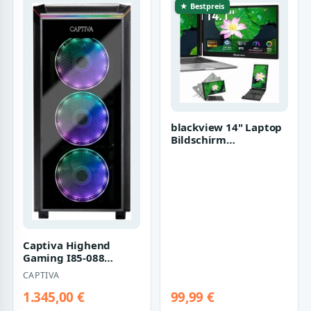
★ Bestpreis
blackview 14" Laptop
Bildschirm
Erweiterung,augenschonen
Mo…
Captiva Highend
Gaming I85-088
(Schwarz)
CAPTIVA
1.345,00 €
99,99 €