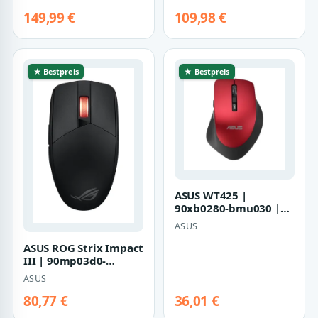
149,99 €
109,98 €
★ Bestpreis
★ Bestpreis
ASUS WT425 |
90xb0280-bmu030 |
Maus - Für
ASUS
Rechtshänder
ASUS ROG Strix Impact
III | 90mp03d0-
bmua00 | Maus -
ASUS
optisch
80,77 €
36,01 €