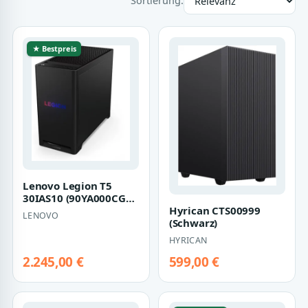
Sortierung:
★ Bestpreis
Lenovo Legion T5
30IAS10 (90YA000CGF)
Hyrican CTS00999
(Schwarz)
LENOVO
(Schwarz)
HYRICAN
2.245,00 €
599,00 €