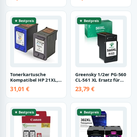
Tin…
★ Bestpreis
★ Bestpreis
Tonerkartusche
Greensky 1/2er PG-560
Kompatibel HP 21XL,
CL-561 XL Ersatz für
22XL 2er Set alle
CANON 560 561 XL
31,01 €
23,79 €
Farben, (Set), 31…
Tintenpatr…
★ Bestpreis
★ Bestpreis