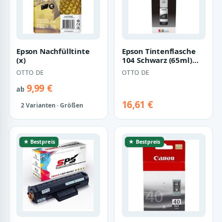
Epson Nachfülltinte
Epson Tintenflasche
(x)
104 Schwarz (65ml)
Tintenpatrone
OTTO DE
OTTO DE
9,99 €
ab
16,61 €
2 Varianten · Größen
★ Bestpreis
★ Bestpreis