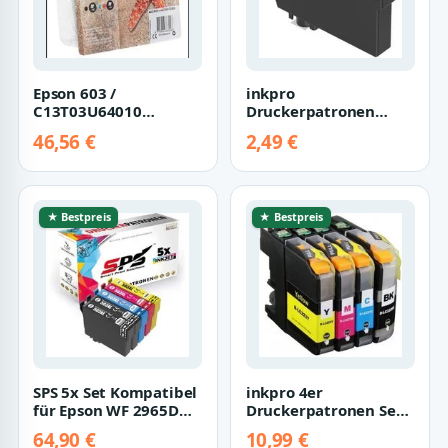
Epson 603 /
inkpro
C13T03U64010
Druckerpatronen
Multipack BK/C/M/Y
604XL kompatibel mit
46,56 €
2,49 €
(4-tlg) Nachfülltinte
Epson 604 XL
(x)
Tintenpatrone…
★ Bestpreis
★ Bestpreis
SPS 5x Set Kompatibel
inkpro 4er
für Epson WF 2965DWF
Druckerpatronen Set
Druckerpatronen
LC-223 kompatibel
64,90 €
10,99 €
(503XL) Tin…
mit Brother LC223