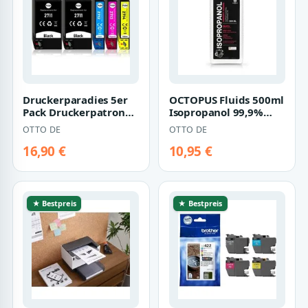
Druckerparadies 5er
OCTOPUS Fluids 500ml
Pack Druckerpatronen
Isopropanol 99,9%
27 27XL kompatibel
Isopropylalkohol 2-
OTTO DE
OTTO DE
mit Epson…
Propanol IPA…
16,90 €
10,95 €
★ Bestpreis
★ Bestpreis