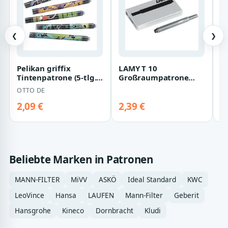
❮
❯
Pelikan griffix
LAMY T 10
Kl
Tintenpatrone (5-tlg.,
Großraumpatrone
P
Großraum-
Tintenpatrone (5-tlg.,
n
OTTO DE
K
Tintenpatronen)
auswaschbar,
7
löschbar…
2,09 €
2,39 €
3
Beliebte Marken in Patronen
MANN-FILTER
MiVV
ASKÖ
Ideal Standard
KWC
LeoVince
Hansa
LAUFEN
Mann-Filter
Geberit
Hansgrohe
Kineco
Dornbracht
Kludi