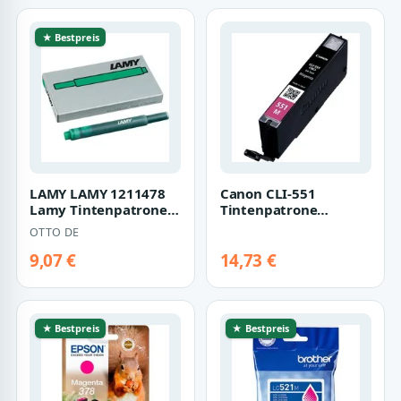
★ Bestpreis
LAMY LAMY 1211478
Canon CLI-551
Lamy Tintenpatronen
Tintenpatrone
T10, grün
(original
OTTO DE
Tintenpatrone
Druckerpatrone 551)
9,07 €
14,73 €
★ Bestpreis
★ Bestpreis