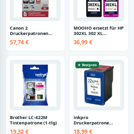
Canon 2
MOOHO ersetzt für HP
Druckerpatronen
302XL 302 XL
Tinte PG-545 XL BK /
Tintenpatrone (Envy
57,74 €
36,99 €
CL-546 XL tri-color
4520 4522 4524 4…
Photo…
★ Bestpreis
Brother LC-422M
inkpro
Tintenpatrone (1-tlg)
Druckerpatrone
kompatibel mit HP 22
19,32 €
18,99 €
XL color,