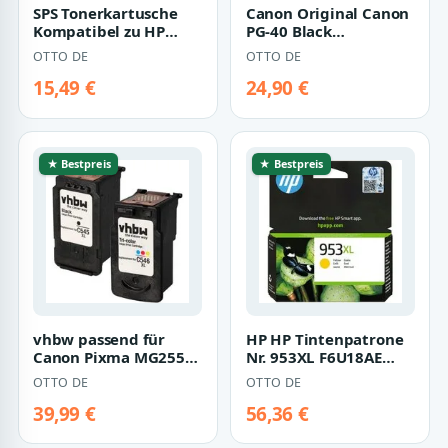
SPS Tonerkartusche
Canon Original Canon
Kompatibel zu HP
PG-40 Black
Laser MFP 137FWG
(0615B001)
OTTO DE
OTTO DE
W1106A 106A Toner…
Tintenpatrone
15,49 €
24,90 €
★ Bestpreis
★ Bestpreis
vhbw passend für
HP HP Tintenpatrone
Canon Pixma MG2550,
Nr. 953XL F6U18AE
MG2555, MG3051,
Gelb (ca. 1.600
OTTO DE
OTTO DE
MG3050, MG-2550,…
Tintenpatrone
39,99 €
56,36 €