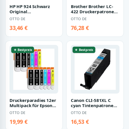
HP HP 924 Schwarz
Brother Brother LC-
Original
422 Druckerpatronen -
Druckerpatrone
4er Multipack
OTTO DE
OTTO DE
Tintenpatrone
Tintenpatrone
33,46 €
76,28 €
★ Bestpreis
★ Bestpreis
Druckerparadies 12er
Canon CLI-581XL C
Multipack für Epson
cyan Tintenpatrone
33XL Tintenpatronen
(original
OTTO DE
OTTO DE
Set Tinte…
Druckerpatrone 581
cyan…
19,99 €
16,53 €