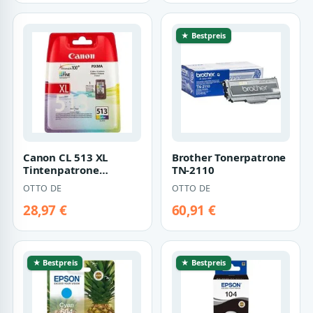
★ Bestpreis
Canon CL 513 XL
Brother Tonerpatrone
Tintenpatrone
TN-2110
(original
OTTO DE
OTTO DE
Druckerpatrone 513
cyan/magent…
28,97 €
60,91 €
★ Bestpreis
★ Bestpreis