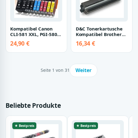
Kompatibel Canon
D&C Tonerkartusche
CLI-581 XXL, PGI-580
Kompatibel Brother
XXL Multipack 10-
TN-243 Schwarz,
24,90 €
16,34 €
Farben (2x Tint…
Lieferumfang: 1x…
Weiter
Seite 1 von 31
Beliebte Produkte
★ Bestpreis
★ Bestpreis