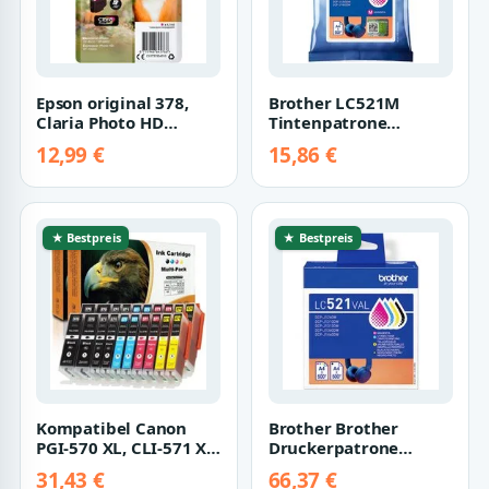
Epson original 378,
Brother LC521M
Claria Photo HD
Tintenpatrone
(Eichhörnchen)
(Packung)
12,99 €
15,86 €
Tintenpatrone
★ Bestpreis
★ Bestpreis
Kompatibel Canon
Brother Brother
PGI-570 XL, CLI-571 XL
Druckerpatrone
Multipack 20-Farben
Brother LC521 Value
31,43 €
66,37 €
(4x Schwar…
Pack - 4er-Pack - S…