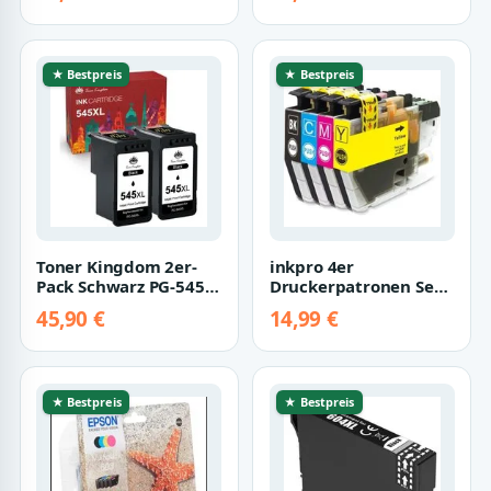
★ Bestpreis
★ Bestpreis
Toner Kingdom 2er-
inkpro 4er
Pack Schwarz PG-545
Druckerpatronen Set
XL PG-545XXL für
LC-3213 kompatibel
45,90 €
14,99 €
CANON 545XL Tin…
mit Brother LC3213
T…
★ Bestpreis
★ Bestpreis