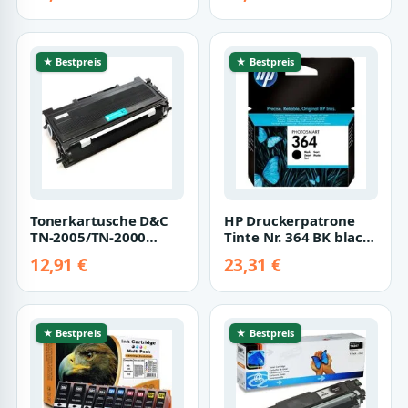
Tintenpatrone (fü…
★ Bestpreis
★ Bestpreis
Tonerkartusche D&C
HP Druckerpatrone
TN-2005/TN-2000
Tinte Nr. 364 BK black,
Toner Schwarz
schwarz
12,91 €
23,31 €
kompatibel mit
Tintenpatrone
Brothe…
★ Bestpreis
★ Bestpreis