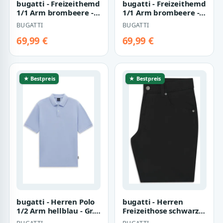
bugatti - Freizeithemd
bugatti - Freizeithemd
1/1 Arm brombeere -
1/1 Arm brombeere -
Gr. - XL
Gr. - XXL
BUGATTI
BUGATTI
69,99 €
69,99 €
★ Bestpreis
★ Bestpreis
bugatti - Herren Polo
bugatti - Herren
1/2 Arm hellblau - Gr. -
Freizeithose schwarz -
XL
Gr. - 34