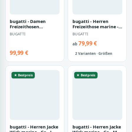
bugatti - Damen
bugatti - Herren
Freizeithosen
Freizeithose marine -
blaugrau - Gr. - 36
Gr. - 34
BUGATTI
BUGATTI
79,99 €
ab
99,99 €
2 Varianten · Größen
★ Bestpreis
★ Bestpreis