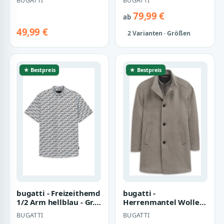
BUGATTI
BUGATTI
79,99 €
ab
49,99 €
2 Varianten · Größen
★ Bestpreis
★ Bestpreis
bugatti - Freizeithemd
bugatti -
1/2 Arm hellblau - Gr. -
Herrenmantel Wolle
3XL
hellgrau - Gr. - 56
BUGATTI
BUGATTI