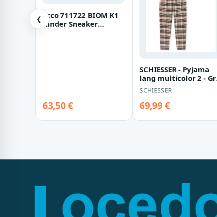
Ecco 711722 BIOM K1
❮
Kinder Sneaker
Damen Rose Damask
Rose Pink Neon wa…
SCHIESSER - Pyjama
lang multicolor 2 - Gr.
42
SCHIESSER
63,50 €
69,99 €