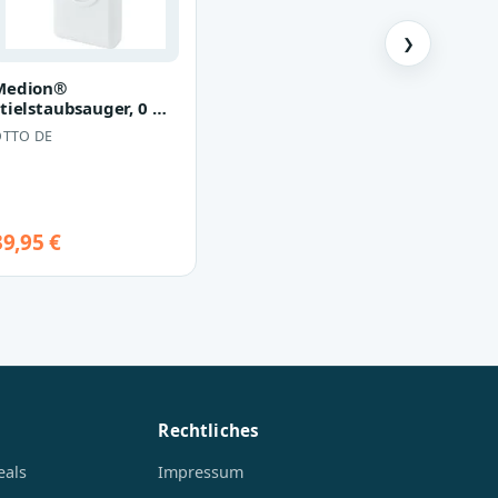
❯
Medion®
tielstaubsauger, 0 W,
nein
OTTO DE
39,95 €
Rechtliches
eals
Impressum