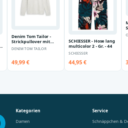
S
Denim Tom Tailor -
SCHIESSER - Hose lang
Strickpullover mit
 -
multicolor 2 - Gr. - 44
Rundhalsausschnitt
DENIM TOM TAILOR
offwhite mult…
SCHIESSER
49,99 €
44,95 €
Kategorien
Service
Damen
Schnäppchen & D