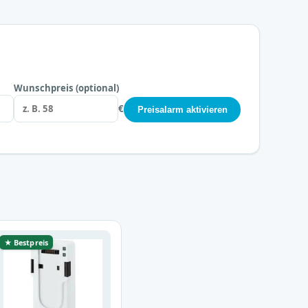
Wunschpreis (optional)
€
Preisalarm aktivieren
★ Bestpreis