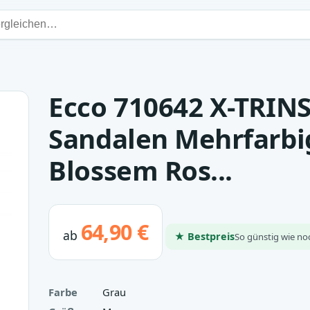
Ecco 710642 X-TRIN
Sandalen Mehrfarbi
Blossem Ros...
64,90 €
ab
★ Bestpreis
So günstig wie no
Farbe
Grau