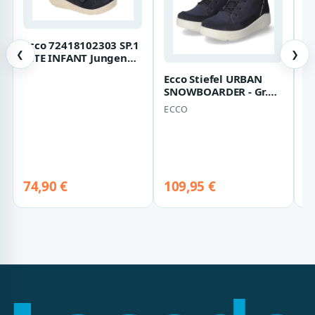
Ecco 72418102303 SP.1
❮
❯
LITE INFANT Jungen
Winterstiefel Blau
Ecco Stiefel URBAN
Pr
Night Sky…
SNOWBOARDER - Gr.
Gr
27 - Blau - Leder &
Le
ECCO
PR
Textil
74,90 €
109,95 €
9