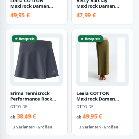
Leela COTTON
Betty Barclay
Maxirock Damen
Maxirock Damen
Maxirock
unifarben
49,95 €
47,99 €
★ Bestpreis
★ Bestpreis
Erima Tennisrock
Leela COTTON
Performance Rock
Maxirock Damen
Damen
Maxirock
OTTO DE
OTTO DE
38,49 €
49,95 €
ab
ab
3 Varianten · Größen
3 Varianten · Größen