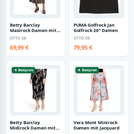
Betty Barclay
PUMA Golfrock Jan
Maxirock Damen mit
Golfrock 20" Damen
Gummizug
OTTO DE
OTTO DE
69,99 €
79,95 €
★ Bestpreis
★ Bestpreis
Betty Barclay
Vera Mont Minirock
Midirock Damen mit
Damen mit Jacquard
Gummizug