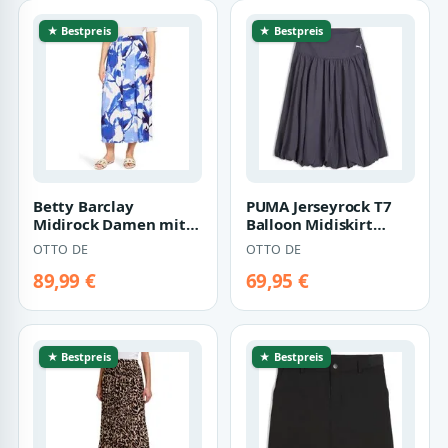
★ Bestpreis
★ Bestpreis
Betty Barclay
PUMA Jerseyrock T7
Midirock Damen mit
Balloon Midiskirt
Eingrifftaschen
Damen
OTTO DE
OTTO DE
89,99 €
69,95 €
★ Bestpreis
★ Bestpreis