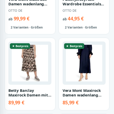
Damen wadenlang
Wardrobe Essentials
Material
Cargorock Damen
OTTO DE
OTTO DE
99,99 €
44,95 €
ab
ab
2 Varianten · Größen
2 Varianten · Größen
★ Bestpreis
★ Bestpreis
Betty Barclay
Vera Mont Maxirock
Maxirock Damen mit
Damen wadenlang
Gummizug
Material
89,99 €
85,99 €