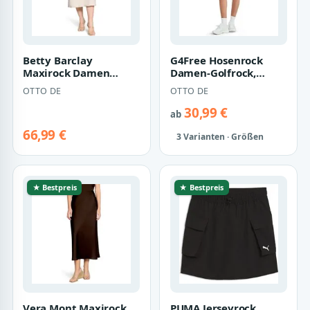
Betty Barclay
G4Free Hosenrock
Maxirock Damen
Damen-Golfrock,
unifarben
hochtaillierter A-
OTTO DE
OTTO DE
Linien-Sportrock Da…
30,99 €
ab
66,99 €
3 Varianten · Größen
★ Bestpreis
★ Bestpreis
Vera Mont Maxirock
PUMA Jerseyrock