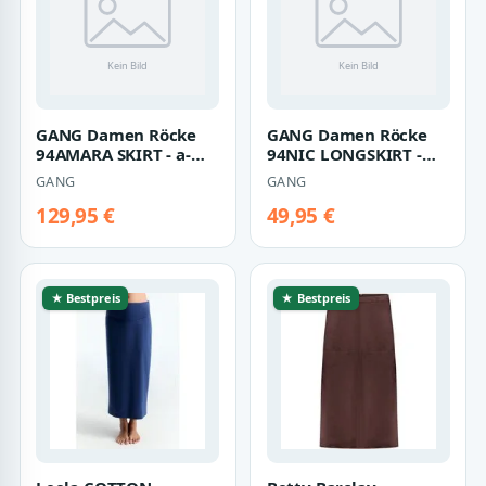
GANG Damen Röcke
GANG Damen Röcke
94AMARA SKIRT - a-
94NIC LONGSKIRT -
line fit prewashed
wide fit soft denim
GANG
GANG
vint
129,95 €
49,95 €
★ Bestpreis
★ Bestpreis