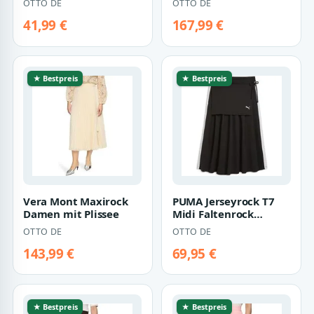
OTTO DE
OTTO DE
41,99 €
167,99 €
★ Bestpreis
★ Bestpreis
Vera Mont Maxirock
PUMA Jerseyrock T7
Damen mit Plissee
Midi Faltenrock
Damen
OTTO DE
OTTO DE
143,99 €
69,95 €
★ Bestpreis
★ Bestpreis