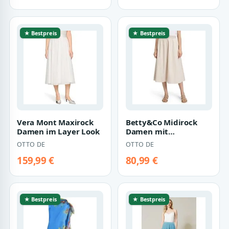
★ Bestpreis
★ Bestpreis
Vera Mont Maxirock
Betty&Co Midirock
Damen im Layer Look
Damen mit
elastischem Bund
OTTO DE
OTTO DE
159,99 €
80,99 €
★ Bestpreis
★ Bestpreis