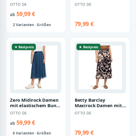
Plissee
Rock Material
OTTO DE
OTTO DE
59,99 €
ab
79,99 €
2 Varianten · Größen
★ Bestpreis
★ Bestpreis
Zero Midirock Damen
Betty Barclay
mit elastischem Bund
Maxirock Damen mit
Material
elastischem Bund
OTTO DE
OTTO DE
59,99 €
ab
79,99 €
6 Varianten · Größen