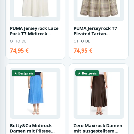
PUMA Jerseyrock Lace
PUMA Jerseyrock T7
Pack T7 Midirock
Pleated Tartan-
Damen
Midirock Damen
OTTO DE
OTTO DE
74,95 €
74,95 €
★ Bestpreis
★ Bestpreis
Betty&Co Midirock
Zero Maxirock Damen
Damen mit Plissee
mit ausgestelltem