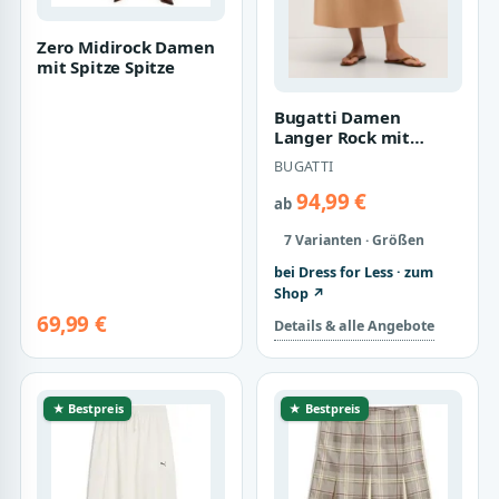
Zero Midirock Damen
mit Spitze Spitze
Bugatti Damen
Langer Rock mit
Bundfalten
BUGATTI
94,99 €
ab
7 Varianten · Größen
bei Dress for Less · zum
Shop ↗
69,99 €
Details & alle Angebote
★ Bestpreis
★ Bestpreis