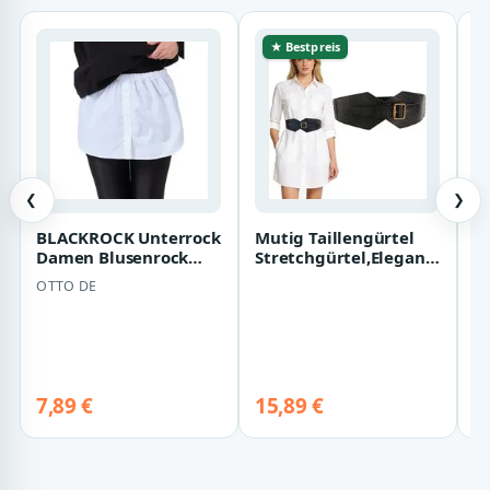
★ Bestpreis
❮
❯
BLACKROCK Unterrock
Mutig Taillengürtel
M
Damen Blusenrock
Stretchgürtel,Eleganter
C
Saum Verlängerung
Damen-
Sh
OTTO DE
M
(1-tlg) mit Ela…
Gürtel,Modisches
K
Gür…
7,89 €
15,89 €
2