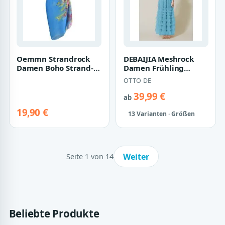
Oemmn Strandrock
DEBAIJIA Meshrock
Damen Boho Strand-
Damen Frühling
Sarong –Leichter
Herbst geschichteter
OTTO DE
Wickelrock mit flo…
Tüll-Tortenrock
39,99 €
ab
19,90 €
13 Varianten · Größen
Weiter
Seite 1 von 14
Beliebte Produkte