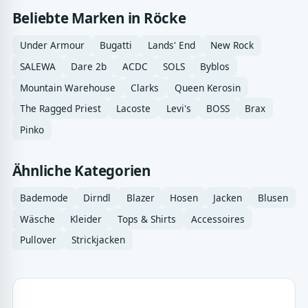
Beliebte Marken in Röcke
Under Armour
Bugatti
Lands' End
New Rock
SALEWA
Dare 2b
ACDC
SOLS
Byblos
Mountain Warehouse
Clarks
Queen Kerosin
The Ragged Priest
Lacoste
Levi's
BOSS
Brax
Pinko
Ähnliche Kategorien
Bademode
Dirndl
Blazer
Hosen
Jacken
Blusen
Wäsche
Kleider
Tops & Shirts
Accessoires
Pullover
Strickjacken