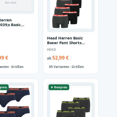
Herren
39;s Basic
 Boxer Shorts 5 er
Head Herren Basic
Boxer Pant Shorts
Unterwäsche Unterhose
HEAD
12 er Pack
99 €
52,99 €
ab
ianten · Größen
85 Varianten · Größen
preis
★ Bestpreis