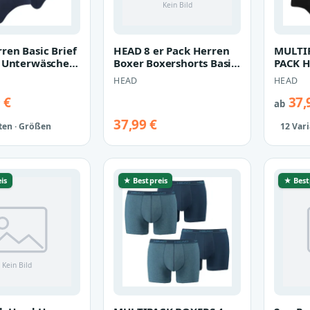
ren Basic Brief
HEAD 8 er Pack Herren
MULTI
p Unterwäsche
Boxer Boxershorts Basic
PACK H
e 6 er Pack
Pant Unterwäsche
Brief P
HEAD
HEAD
Unter
 €
37,
ab
37,99 €
ten · Größen
12 Var
is
★ Bestpreis
★ Best