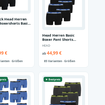
ack Head Herren
Boxershorts Basic
nterwäsche
Head Herren Basic
Boxer Pant Shorts
Unterwäsche Unterhose
HEAD
10 er Pack
99 €
44,99 €
ab
rianten · Größen
85 Varianten · Größen
preis
★ Bestpreis