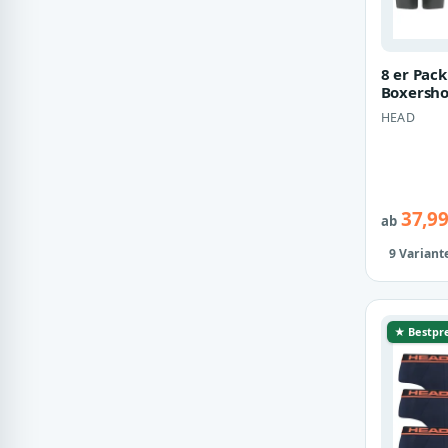
8 er Pac
Boxersho
Unterwä
HEAD
37,99
ab
9 Variant
★ Bestpre