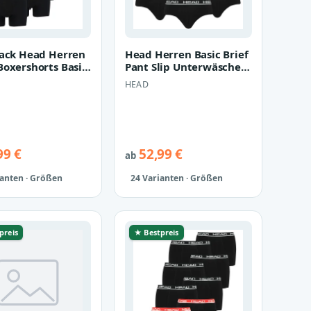
Pack Head Herren
Head Herren Basic Brief
Boxershorts Basic
Pant Slip Unterwäsche
nterwäsche
Unterhose 12 er Pack
HEAD
99 €
52,99 €
ab
ianten · Größen
24 Varianten · Größen
preis
★ Bestpreis