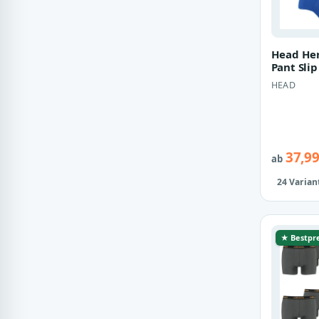
Head Her
Pant Sli
Unterhos
HEAD
37,99
ab
24 Varian
★ Bestpre