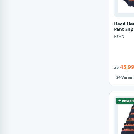
Head Her
Pant Sli
Unterhos
HEAD
45,99
ab
24 Varian
★ Bestpre