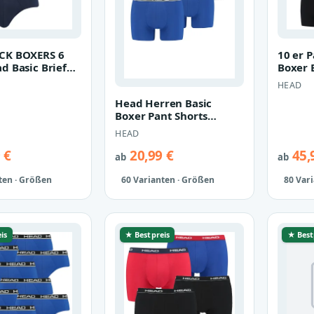
CK BOXERS 6
10 er 
d Basic Brief
Boxer 
p Unterwäsche
Pant U
HEAD
…
Head Herren Basic
Boxer Pant Shorts
Unterwäsche Unterhose
HEAD
4 er Pack
 €
20,99 €
45,
ab
ab
ten · Größen
60 Varianten · Größen
80 Var
is
★ Bestpreis
★ Best