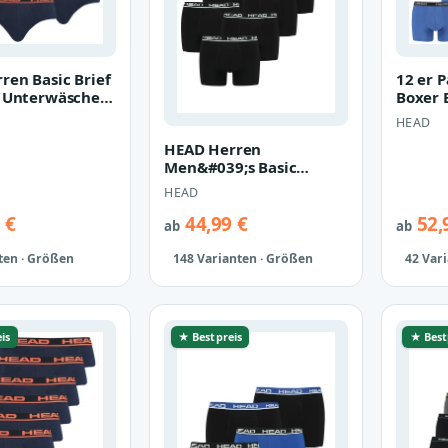
ren Basic Brief
12 er 
p Unterwäsche
Boxer 
e 10 er Pack
Pant U
HEAD
HEAD Herren
Men&#039;s Basic
Boxers Boxer Shorts 10
HEAD
er Pack
 €
44,99 €
52,
ab
ab
ten · Größen
148 Varianten · Größen
42 Var
is
★ Bestpreis
★ Best