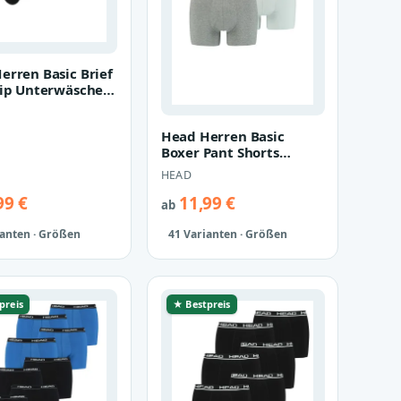
erren Basic Brief
lip Unterwäsche
ose 2 er Pack
Head Herren Basic
Boxer Pant Shorts
Unterwäsche Unterhose
HEAD
2 er Pack
99 €
11,99 €
ab
ianten · Größen
41 Varianten · Größen
preis
★ Bestpreis