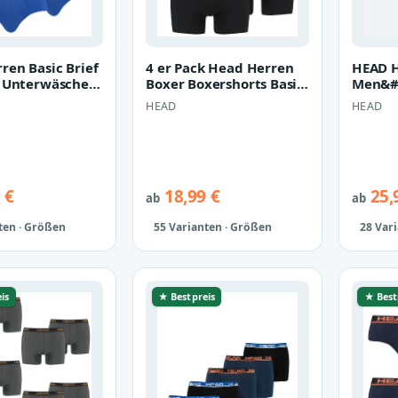
ren Basic Brief
4 er Pack Head Herren
HEAD 
p Unterwäsche
Boxer Boxershorts Basic
Men&#0
e 8 er Pack
Pant Unterwäsche
Boxers
HEAD
HEAD
Pack
 €
18,99 €
25,
ab
ab
ten · Größen
55 Varianten · Größen
28 Var
is
★ Bestpreis
★ Best