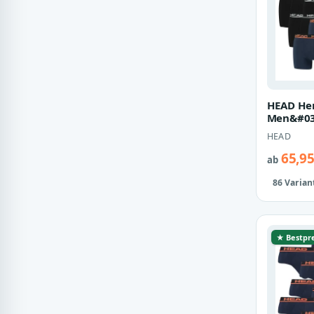
HEAD He
Men&#039
Boxers B
HEAD
er Pack
65,95
ab
86 Varian
★ Bestpre