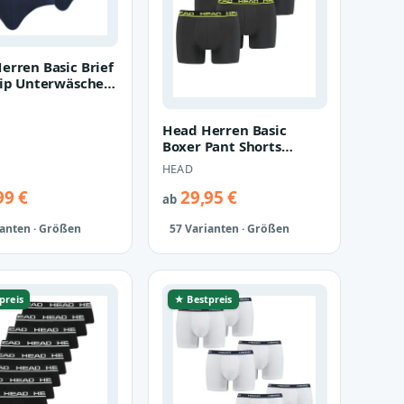
erren Basic Brief
lip Unterwäsche
ose 4 er Pack
Head Herren Basic
Boxer Pant Shorts
Unterwäsche Unterhose
HEAD
6 er Pack
99 €
29,95 €
ab
ianten · Größen
57 Varianten · Größen
preis
★ Bestpreis