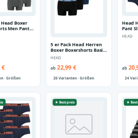
k Head Boxer
Head H
rts Men Pant
Pant S
sche
Unterh
HEAD
5 er Pack Head Herren
Boxer Boxershorts Basic
Pant Unterwäsche
HEAD
 €
22,99 €
20,
ab
ab
en · Größen
26 Varianten · Größen
24 Var
is
★ Bestpreis
★ Best