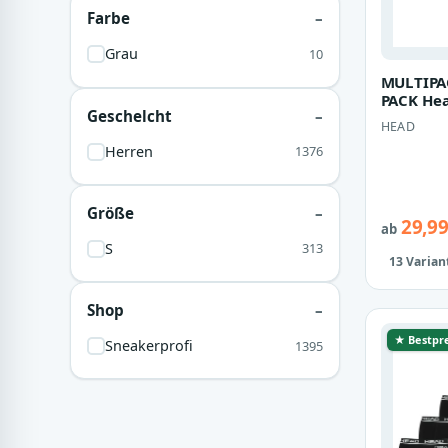
Farbe
Grau
10
MULTIPA
PACK He
Geschelcht
Boxer Bo
HEAD
Pant 89
Herren
1376
Größe
29,99
ab
S
313
13 Varian
Shop
★ Bestpre
Sneakerprofi
1395