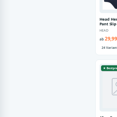
Head Her
Pant Sli
Unterhos
HEAD
29,99
ab
24 Varian
★ Bestpre