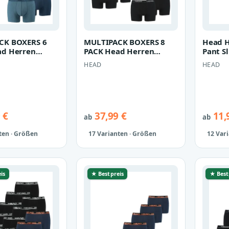
CK BOXERS 6
MULTIPACK BOXERS 8
Head H
ad Herren
PACK Head Herren
Pant S
xershorts Basic
Boxer Boxershorts Basic
Unterh
HEAD
HEAD
100…
Pant Unter…
 €
37,99 €
11,
ab
ab
ten · Größen
17 Varianten · Größen
12 Var
is
★ Bestpreis
★ Best