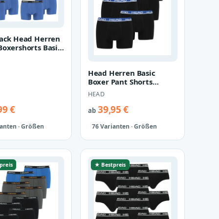
Pack Head Herren
Boxershorts Basic
nterwäsche
Head Herren Basic
Boxer Pant Shorts
Unterwäsche Unterhose
HEAD
8 er Pack
99 €
39,95 €
ab
ianten · Größen
76 Varianten · Größen
preis
★ Bestpreis