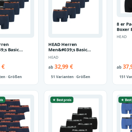
8 er P
Boxer 
Pant U
HEAD
rren
HEAD Herren
;s Basic
Men&#039;s Basic
oxer Shorts 15
Boxers Boxer Shorts 7 er
HEAD
Pack
 €
32,99 €
37,
ab
ab
ten · Größen
51 Varianten · Größen
151 Va
is
★ Bestpreis
★ Best