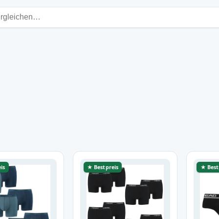
is
★ Bestpreis
★ Best