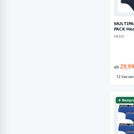
MULTIPA
PACK Hea
Pant Sli
HEAD
Unterho
29,99
ab
12 Varian
★ Bestpre