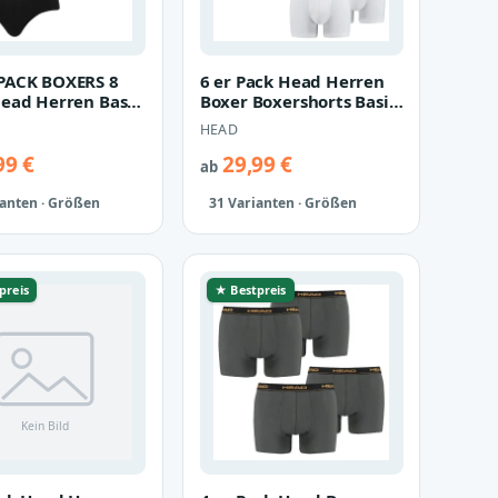
PACK BOXERS 8
6 er Pack Head Herren
ead Herren Basic
Boxer Boxershorts Basic
ant Slip
Pant Unterwäsche
HEAD
wäsche…
99 €
29,99 €
ab
ianten · Größen
31 Varianten · Größen
preis
★ Bestpreis