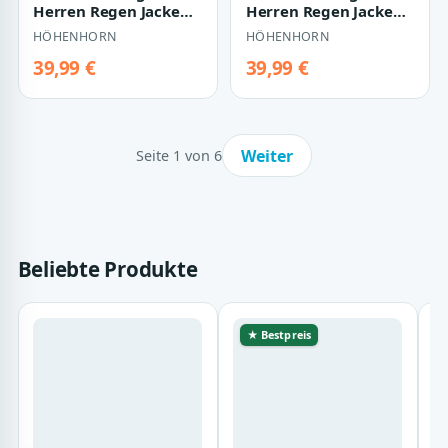
Herren Regen Jacke
Herren Regen Jacke
Outdoor Rain
Outdoor Rain
HÖHENHORN
HÖHENHORN
Freizeitjacke Kapuze
Freizeitjacke Kapuze
Re…
Re…
39,99 €
39,99 €
Weiter
Seite 1 von 6
Beliebte Produkte
★ Bestpreis