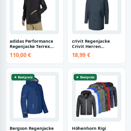
adidas Performance
crivit Regenjacke
Regenjacke Terrex
Crivit Herren
Utilitas
Regenparka
110,00 €
18,99 €
(atmungsaktiv,
Regenjacke
wasserdic…
Wasserdicht Wind…
★ Bestpreis
★ Bestpreis
Bergson Regenjacke
Höhenhorn Rigi