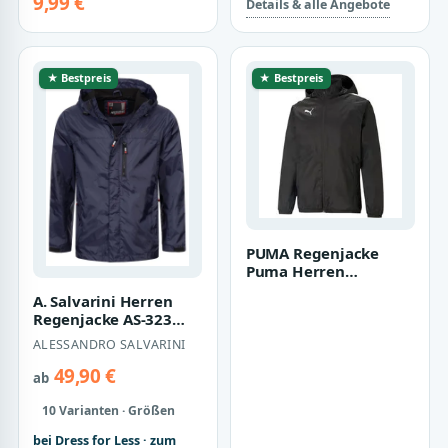
9,99 €
Details & alle Angebote
★ Bestpreis
★ Bestpreis
PUMA Regenjacke
Puma Herren
Allweterjacke
A. Salvarini Herren
teamLIGA All Weather
Regenjacke AS-323
Jacket…
wasserdicht & leicht
ALESSANDRO SALVARINI
mit Kapuze
49,90 €
ab
10 Varianten · Größen
bei Dress for Less · zum