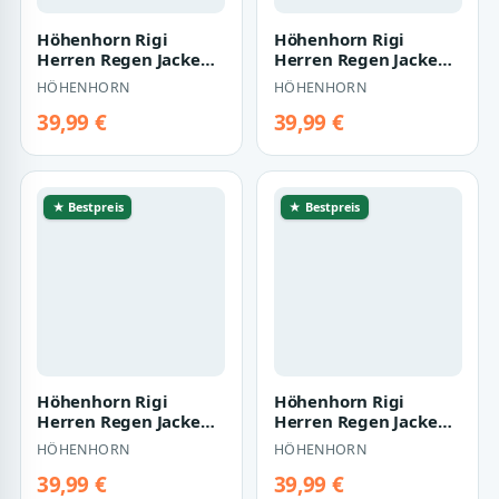
Höhenhorn Rigi
Höhenhorn Rigi
Herren Regen Jacke
Herren Regen Jacke
Outdoor Rain
Outdoor Rain
HÖHENHORN
HÖHENHORN
Freizeitjacke Kapuze
Freizeitjacke Kapuze
Re…
Re…
39,99 €
39,99 €
★ Bestpreis
★ Bestpreis
Höhenhorn Rigi
Höhenhorn Rigi
Herren Regen Jacke
Herren Regen Jacke
Outdoor Rain
Outdoor Rain
HÖHENHORN
HÖHENHORN
Freizeitjacke Kapuze
Freizeitjacke Kapuze
Re…
Re…
39,99 €
39,99 €