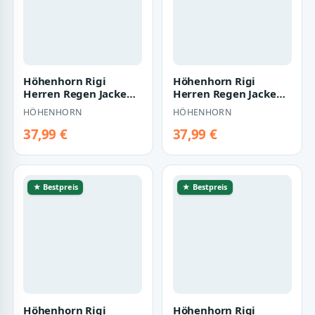
Höhenhorn Rigi
Höhenhorn Rigi
Herren Regen Jacke
Herren Regen Jacke
Outdoor Rain
Outdoor Rain
HÖHENHORN
HÖHENHORN
Freizeitjacke Kapuze
Freizeitjacke Kapuze
Re…
Re…
37,99 €
37,99 €
★ Bestpreis
★ Bestpreis
Höhenhorn Rigi
Höhenhorn Rigi