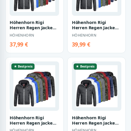
Höhenhorn Rigi
Höhenhorn Rigi
Herren Regen Jacke
Herren Regen Jacke
Outdoor Rain
Outdoor Rain
HÖHENHORN
HÖHENHORN
Freizeitjacke Kapuze
Freizeitjacke Kapuze
Re…
Re…
37,99 €
39,99 €
★ Bestpreis
★ Bestpreis
Höhenhorn Rigi
Höhenhorn Rigi
Herren Regen Jacke
Herren Regen Jacke
Outdoor Rain
Outdoor Rain
HÖHENHORN
HÖHENHORN