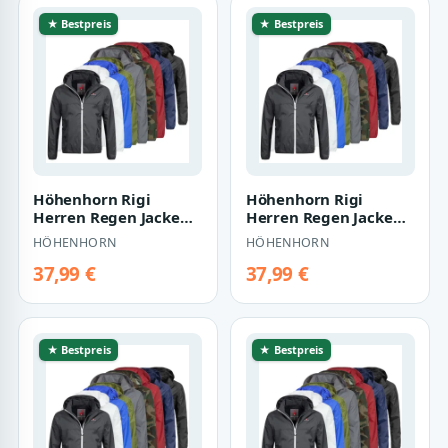
★ Bestpreis
★ Bestpreis
Höhenhorn Rigi
Höhenhorn Rigi
Herren Regen Jacke
Herren Regen Jacke
Outdoor Rain
Outdoor Rain
HÖHENHORN
HÖHENHORN
Freizeitjacke Kapuze
Freizeitjacke Kapuze
Re…
Re…
37,99 €
37,99 €
★ Bestpreis
★ Bestpreis