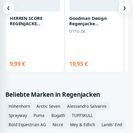
❮
❯
HERREN SCORE
Goodman Design
P
REGENJACKE
Regenjacke
N
(100335211)
Windbreaker Damen
OTTO DE
P
und Herren Im Kragen
integ…
3
be
S
9,99 €
19,95 €
De
Beliebte Marken in Regenjacken
Höhenhorn
Arctic Seven
Alessandro Salvarini
Sprayway
Puma
Bugatti
TUFFSKULL
Bold Equestrian AG
Nicce
Mey & Edlich
Lands' End