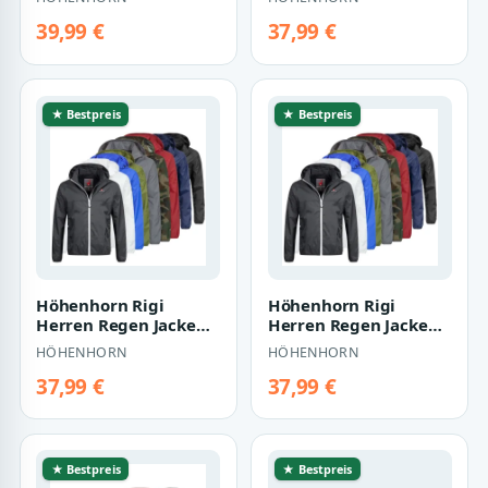
Freizeitjacke Kapuze
Freizeitjacke Kapuze
Re…
Re…
39,99 €
37,99 €
★ Bestpreis
★ Bestpreis
Höhenhorn Rigi
Höhenhorn Rigi
Herren Regen Jacke
Herren Regen Jacke
Outdoor Rain
Outdoor Rain
HÖHENHORN
HÖHENHORN
Freizeitjacke Kapuze
Freizeitjacke Kapuze
Re…
Re…
37,99 €
37,99 €
★ Bestpreis
★ Bestpreis