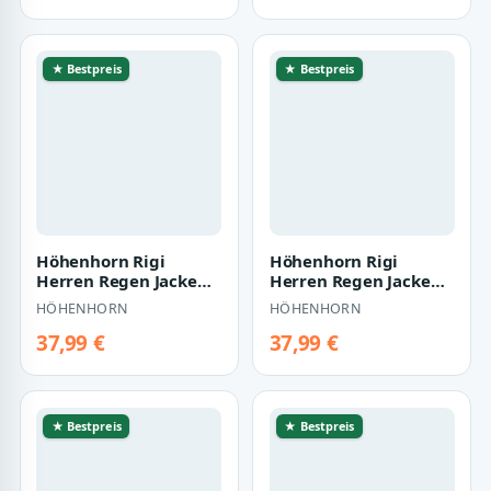
★ Bestpreis
★ Bestpreis
Höhenhorn Rigi
Höhenhorn Rigi
Herren Regen Jacke
Herren Regen Jacke
Outdoor Rain
Outdoor Rain
HÖHENHORN
HÖHENHORN
Freizeitjacke Kapuze
Freizeitjacke Kapuze
Re…
Re…
37,99 €
37,99 €
★ Bestpreis
★ Bestpreis