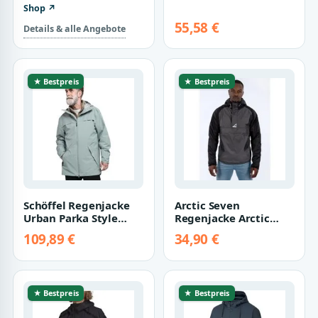
Shop ↗
55,58 €
Details & alle Angebote
★ Bestpreis
★ Bestpreis
Schöffel Regenjacke
Arctic Seven
Urban Parka Style
Regenjacke Arctic
Bohorok MNS
Seven Herren
109,89 €
34,90 €
(wasserdicht,
Regenjacke AS324 mit
atmung…
hochs…
★ Bestpreis
★ Bestpreis