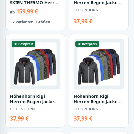
SKIEN THERMO Herren
Herren Regen Jacke
Regenjacke, leicht
Outdoor Rain
159,99 €
HÖHENHORN
ab
wattiert, re…
Freizeitjacke Kapuze
Re…
37,99 €
2 Varianten · Größen
★ Bestpreis
★ Bestpreis
Höhenhorn Rigi
Höhenhorn Rigi
Herren Regen Jacke
Herren Regen Jacke
Outdoor Rain
Outdoor Rain
HÖHENHORN
HÖHENHORN
Freizeitjacke Kapuze
Freizeitjacke Kapuze
Re…
Re…
37,99 €
37,99 €