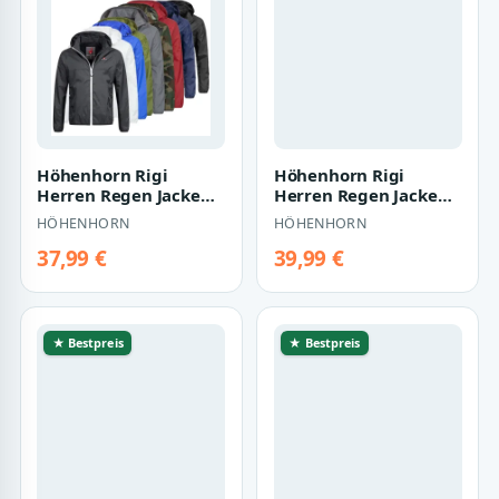
Höhenhorn Rigi
Höhenhorn Rigi
Herren Regen Jacke
Herren Regen Jacke
Outdoor Rain
Outdoor Rain
HÖHENHORN
HÖHENHORN
Freizeitjacke Kapuze
Freizeitjacke Kapuze
Re…
Re…
37,99 €
39,99 €
★ Bestpreis
★ Bestpreis