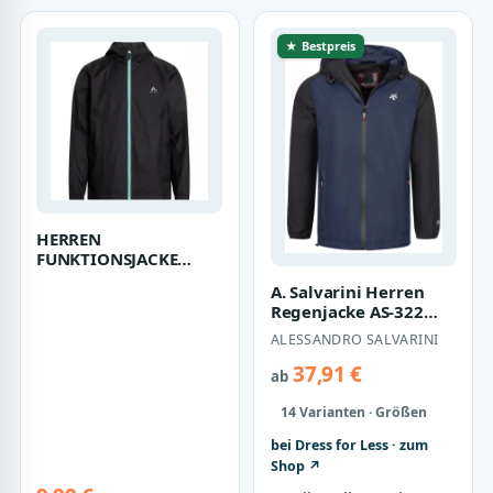
★ Bestpreis
HERREN
FUNKTIONSJACKE
KEREOL IV M (427074-
A. Salvarini Herren
057)
Regenjacke AS-322
wasserabweisend &
ALESSANDRO SALVARINI
ultraleicht
37,91 €
ab
14 Varianten · Größen
bei Dress for Less · zum
Shop ↗