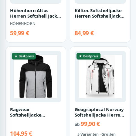
Höhenhorn Altus
Killtec Softshelljacke
Herren Softshell Jacke
Herren Softshelljacke
Outdoor
Wasserabweisende
HÖHENHORN
Funktionsjacke M Rot
Softshel…
59,99 €
84,99 €
★ Bestpreis
★ Bestpreis
Ragwear
Geographical Norway
Softshelljacke
Softshelljacke Herren
Shellwie Block
Frühlings Jacke
99,90 €
ab
wasserdichte Herren
Softshell Ou…
Übergangsjac…
104,95 €
5 Varianten · Größen