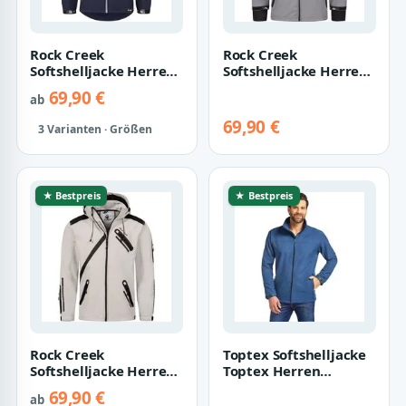
Rock Creek
Rock Creek
Softshelljacke Herren
Softshelljacke Herren
Softshelljacke
Softshelljacke
69,90 €
ab
Wanderjacke H-168
Wanderjacke H-159
69,90 €
3 Varianten · Größen
★ Bestpreis
★ Bestpreis
Rock Creek
Toptex Softshelljacke
Softshelljacke Herren
Toptex Herren
Softshelljacke
Softshell Jacke Wasser-
69,90 €
ab
Wanderjacke H-127
& Winddich…