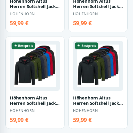
Höhenhorn Altus
Höhenhorn Altus
Herren Softshell Jacke
Herren Softshell Jacke
Outdoor
Outdoor
HÖHENHORN
HÖHENHORN
Funktionsjacke XL
Funktionsjacke 3XL
Steel…
Nigh…
59,99 €
59,99 €
★ Bestpreis
★ Bestpreis
Höhenhorn Altus
Höhenhorn Altus
Herren Softshell Jacke
Herren Softshell Jacke
Outdoor
Outdoor
HÖHENHORN
HÖHENHORN
Funktionsjacke 3XL
Funktionsjacke 3XL
GrÃ¼…
Midn…
59,99 €
59,99 €