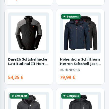
★ Bestpreis
Dare2b Softshelljacke
Höhenhorn Schilthorn
Lattitudinal III Herren
Herren Softshell Jacke
Übergangsjacke,
Outdoor
HÖHENHORN
Windbrea…
Funktionsjacke Fre…
54,25 €
79,99 €
★ Bestpreis
★ Bestpreis