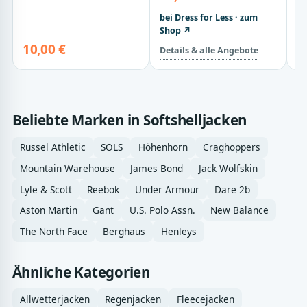
bei Dress for Less · zum
Shop ↗
10,00 €
3
Details & alle Angebote
Beliebte Marken in Softshelljacken
Russel Athletic
SOLS
Höhenhorn
Craghoppers
Mountain Warehouse
James Bond
Jack Wolfskin
Lyle & Scott
Reebok
Under Armour
Dare 2b
Aston Martin
Gant
U.S. Polo Assn.
New Balance
The North Face
Berghaus
Henleys
Ähnliche Kategorien
Allwetterjacken
Regenjacken
Fleecejacken