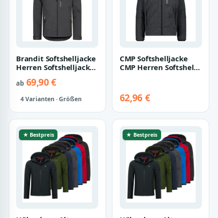
Brandit Softshelljacke
CMP Softshelljacke
Herren Softshelljacke
CMP Herren Softshell
Herbst Winter Jacke
Jacke Zip Hood
69,90 €
ab
Regen…
3A01787N-M
62,96 €
4 Varianten · Größen
★ Bestpreis
★ Bestpreis