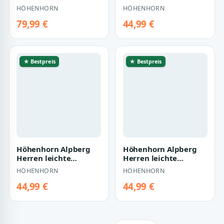
Outdoor
Softshell Jacke
HÖHENHORN
HÖHENHORN
Funktionsjacke Fre…
Outdoor
Freitzeitjack…
79,99 €
44,99 €
★ Bestpreis
★ Bestpreis
Höhenhorn Alpberg
Höhenhorn Alpberg
Herren leichte
Herren leichte
Softshell Jacke
Softshell Jacke
HÖHENHORN
HÖHENHORN
Outdoor
Outdoor
Freitzeitjack…
Freitzeitjack…
44,99 €
44,99 €