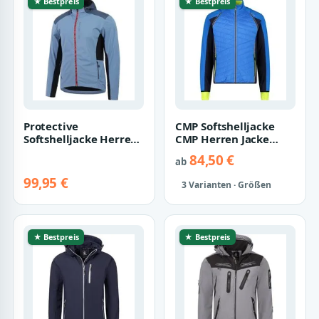
★ Bestpreis
★ Bestpreis
Protective
CMP Softshelljacke
Softshelljacke Herren
CMP Herren Jacke
Kapuzenjacke P-Off
Detachable Sleeves
84,50 €
ab
the Map
30A2647
99,95 €
3 Varianten · Größen
★ Bestpreis
★ Bestpreis