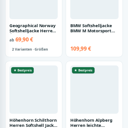
Geographical Norway
BMW Softshelljacke
Softshelljacke Herren
BMW M Motorsport
Übergangsjacke
Jacke Herren E46 Style
69,90 €
ab
Softshell Jac…
Kapuzenjack…
109,99 €
2 Varianten · Größen
★ Bestpreis
★ Bestpreis
Höhenhorn Schilthorn
Höhenhorn Alpberg
Herren Softshell Jacke
Herren leichte