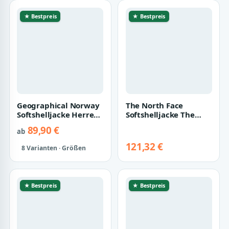
★ Bestpreis
★ Bestpreis
Geographical Norway
The North Face
Softshelljacke Herren
Softshelljacke The
Herbst Winter Jacke
North Face Herren
89,90 €
ab
Softshel…
Shelljacke Quest A…
121,32 €
8 Varianten · Größen
★ Bestpreis
★ Bestpreis