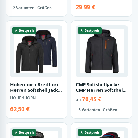
29,99 €
2 Varianten · Größen
★ Bestpreis
★ Bestpreis
Höhenhorn Breithorn
CMP Softshelljacke
Herren Softshell Jacke
CMP Herren Softshell
Outdoor
Jacke Zip Hood
HÖHENHORN
70,45 €
ab
Funktionsjacke XXL…
3A01787N
62,50 €
5 Varianten · Größen
★ Bestpreis
★ Bestpreis