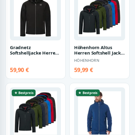
Gradnetz
Höhenhorn Altus
Softshelljacke Herren
Herren Softshell Jacke
schwarz (1-St) Kapuze
Outdoor
HÖHENHORN
mit Gummizug
Funktionsjacke XXL
Blau
59,90 €
59,99 €
★ Bestpreis
★ Bestpreis