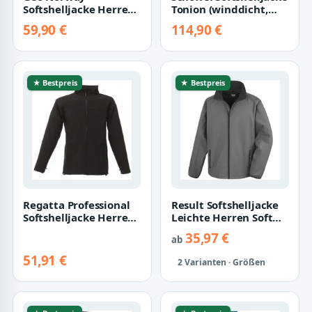
Softshelljacke Herren
Tonion (winddicht,
Regular Fit
atmungsaktiv)
59,90 €
114,90 €
Windbreaker
mintgrün Herr…
baroyaute Her…
★ Bestpreis
★ Bestpreis
Regatta Professional
Result Softshelljacke
Softshelljacke Herren
Leichte Herren Soft
Uproar Softshell
Shell Jacke
35,97 €
ab
Jacket
51,91 €
2 Varianten · Größen