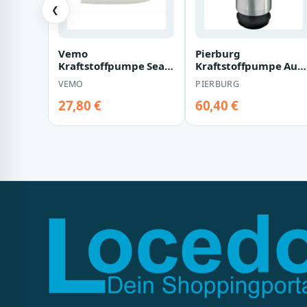
❮
Vemo
Pierburg
Kraftstoffpumpe Seat
Kraftstoffpumpe Aud
Skoda VW V10-09-0807
Ford Seat Skoda VW
VEMO
PIERBURG
27,80 €
60,40 €