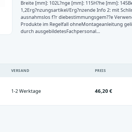
Breite [mm]: 102L?nge [mm]: 115H?he [mm]: 145Betr
1,2Erg?nzungsartikel/Erg?nzende Info 2: mit Schl
ausnahmslos f?r diebestimmungsgem??e Verwend
Produkte im Regelfall ohneMontageanleitung gelie
durch ausgebildetesFachpersonal…
VERSAND
PREIS
46,20 €
1-2 Werktage